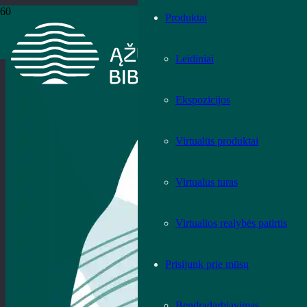
Produktai
Leidiniai
Ekspozicijos
Virtualūs produktai
Virtualus turas
Virtualios realybės patirtis
Prisijunk prie mūsų
Bendradarbiavimas