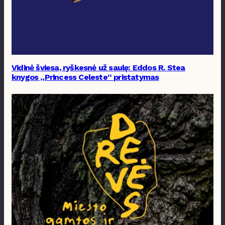
Vidinė šviesa, ryškesnė už saulę: Eddos R. Stea
knygos „Princess Celeste“ pristatymas