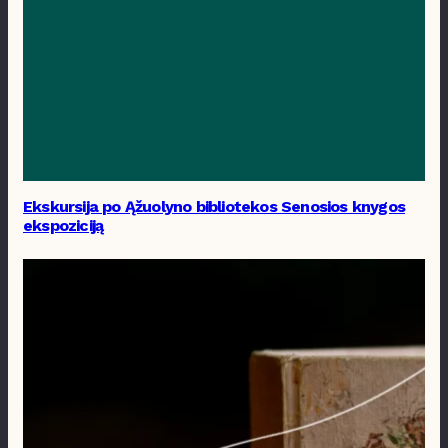
Ekskursija po Ąžuolyno bibliotekos Senosios knygos
ekspoziciją