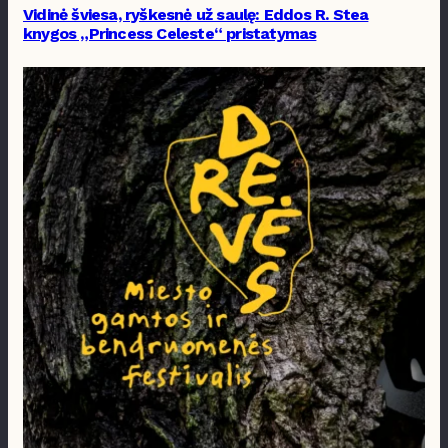
Vidinė šviesa, ryškesnė už saulę: Eddos R. Stea
knygos „Princess Celeste“ pristatymas