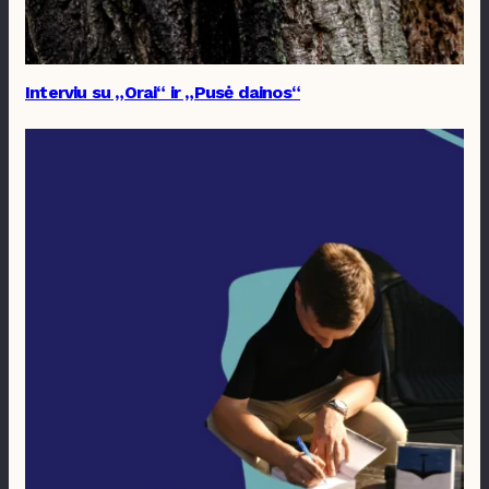
Interviu su „Orai“ ir „Pusė dainos“