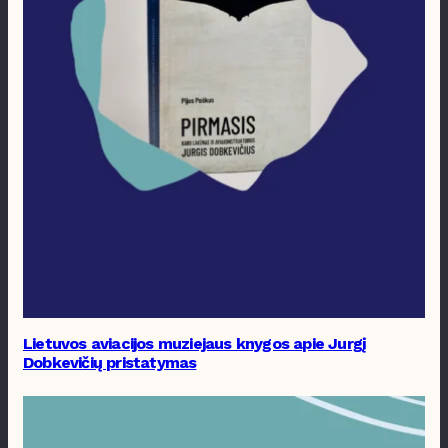
Lietuvos aviacijos muziejaus knygos apie Jurgį
Dobkevičių pristatymas