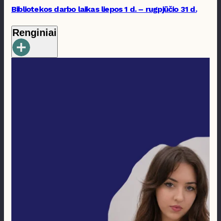
Bibliotekos darbo laikas liepos 1 d. – rugpjūčio 31 d.
Renginiai