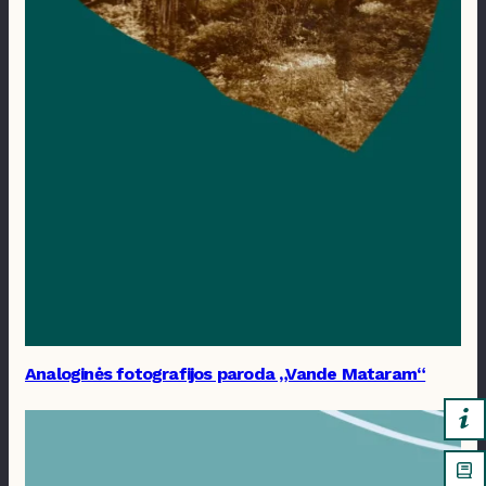
Analoginės fotografijos paroda „Vande Mataram“