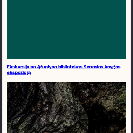
Ekskursija po Ąžuolyno bibliotekos Senosios knygos
ekspoziciją