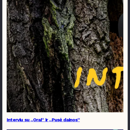
Interviu su „Orai“ ir „Pusė dainos“