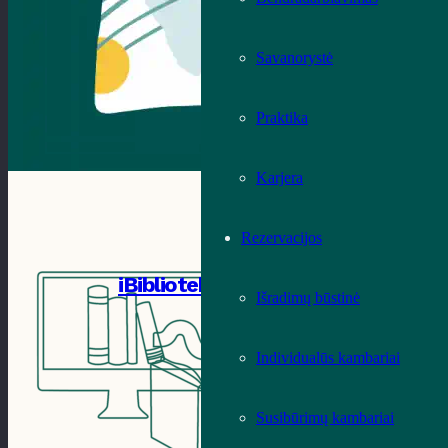
Savanorystė
Praktika
Karjera
Rezervacijos
iBiblioteka
Išradimų būstinė
Individualūs kambariai
Susibūrimų kambariai