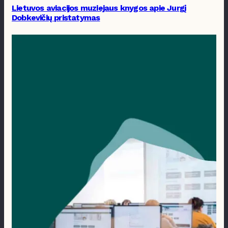
Lietuvos aviacijos muziejaus knygos apie Jurgį
Dobkevičių pristatymas