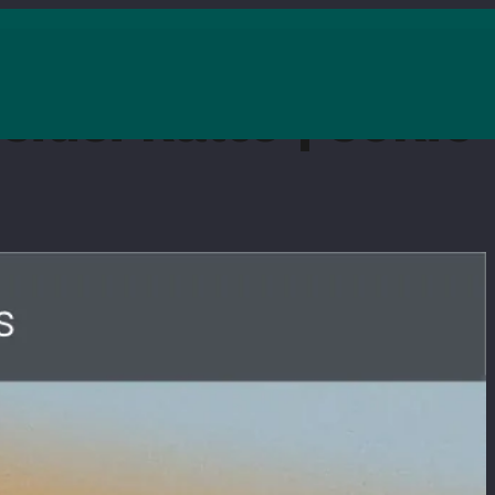
usi kaltė | šokio