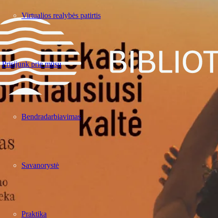
Virtualios realybės patirtis
Prisijunk prie mūsų
Bendradarbiavimas
Savanorystė
Praktika