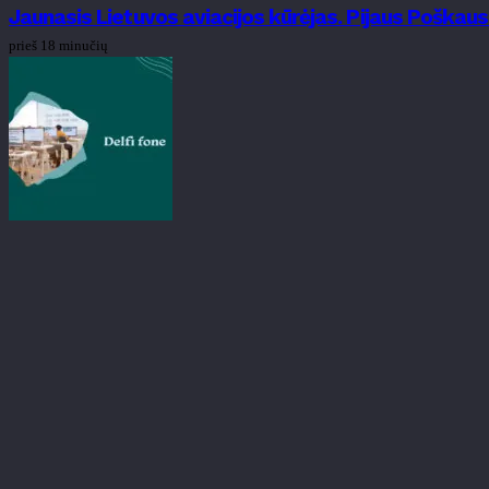
Jaunasis Lietuvos aviacijos kūrėjas. Pijaus Poškau
prieš 18 minučių