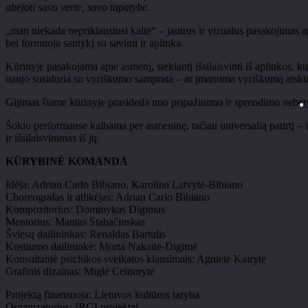
abejoti savo verte, savo tapatybe.
„man niekada nepriklausiusi kaltė“ – jautrus ir vizualus pasakojimas api
bei formuoja santykį su savimi ir aplinka.
Kūrinyje pasakojama apie asmenį, siekiantį išsilaisvinti iš aplinkos, ku
naujo susiduria su vyriškumo samprata – ar įmanoma vyriškumą atskirt
Gijimas šiame kūrinyje prasideda nuo pripažinimo ir sprendimo nebetylė
Šokio performanse kalbama per asmeninę, tačiau universalią patirtį – 
ir išsilaisvinimas iš jų.
KŪRYBINĖ KOMANDA
Idėja: Adrian Carlo Bibiano, Karolina Latvytė-Bibiano
Choreografas ir atlikėjas: Adrian Carlo Bibiano
Kompozitorius: Dominykas Digimas
Mentorius: Mantas Stabačinskas
Šviesų dailininkas: Renaldas Bartulis
Kostiumo dailininkė: Morta Nakaitė-Digimė
Konsultantė psichikos sveikatos klausimais: Agnietė Kairytė
Grafinis dizainas: Miglė Ceinorytė
Projektą finansuoja: Lietuvos kultūros taryba
Organizatorius: IRGI projektai