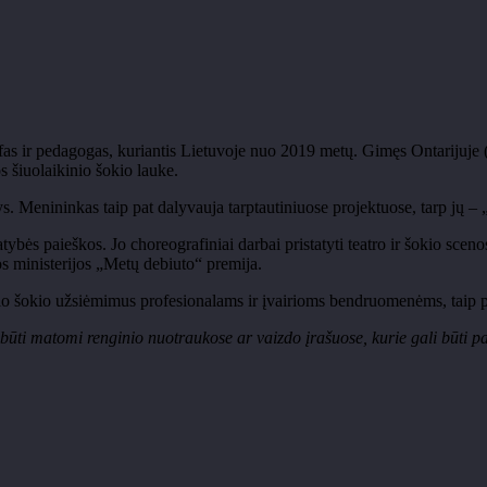
afas ir pedagogas, kuriantis Lietuvoje nuo 2019 metų. Gimęs Ontarijuj
s šiuolaikinio šokio lauke.
. Menininkas taip pat dalyvauja tarptautiniuose projektuose, tarp jų – 
ybės paieškos. Jo choreografiniai darbai pristatyti teatro ir šokio sce
s ministerijos „Metų debiuto“ premija.
nio šokio užsiėmimus profesionalams ir įvairioms bendruomenėms, taip pa
 būti matomi renginio nuotraukose ar vaizdo įrašuose, kurie gali būti p