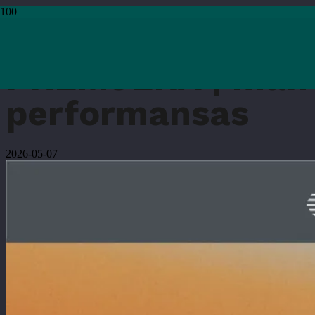
Pradžia
›
Renginiai
›
PREMJERA | man niekada nepriklausiusi kaltė | šokio 
PREMJERA | man ni
performansas
2026-05-07