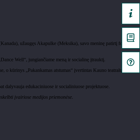
e (Kanada), užaugęs Akapulke (Meksika), savo meninę patirtį formavo
„Dance Well“, jungiančiame meną ir socialinę įtrauktį.
nose, o kūrinys „Pakankamas atstumas“ įvertintas Kauno teatralų
t dalyvauja edukaciniuose ir socialiniuose projektuose.
askelbti įvairiose medijos priemonėse.