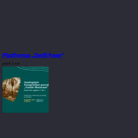
Platforma „Delfi fone“
prieš 3 val