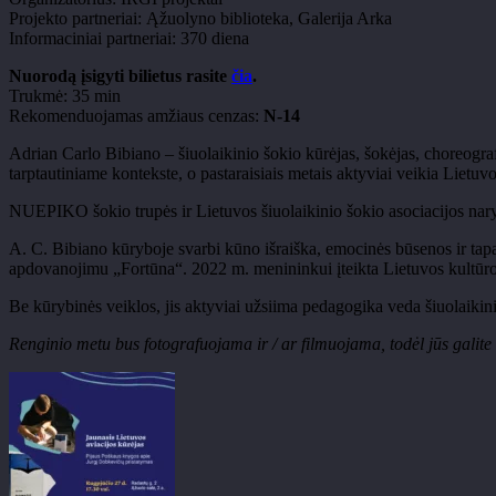
Projekto partneriai: Ąžuolyno biblioteka, Galerija Arka
Informaciniai partneriai: 370 diena
Nuorodą įsigyti bilietus rasite
čia
.
Trukmė: 35 min
Rekomenduojamas amžiaus cenzas:
N-14
Adrian Carlo Bibiano – šiuolaikinio šokio kūrėjas, šokėjas, choreogr
tarptautiniame kontekste, o pastaraisiais metais aktyviai veikia Lietuvo
NUEPIKO šokio trupės ir Lietuvos šiuolaikinio šokio asociacijos narys
A. C. Bibiano kūryboje svarbi kūno išraiška, emocinės būsenos ir tapat
apdovanojimu „Fortūna“. 2022 m. menininkui įteikta Lietuvos kultūro
Be kūrybinės veiklos, jis aktyviai užsiima pedagogika veda šiuolaiki
Renginio metu bus fotografuojama ir / ar filmuojama, todėl jūs galite