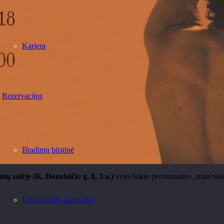
Karjera
Rezervacijos
Išradimų būstinė
ių salėje (K. Donelaičio g. 8, 3 a.)
vyks šokio performanso „man nieka
Individualūs kambariai