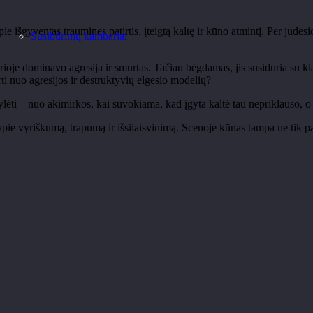
e išgyventas traumines patirtis, įteigtą kaltę ir kūno atmintį. Per judesi
Susibūrimų kambariai
rioje dominavo agresija ir smurtas. Tačiau bėgdamas, jis susiduria su kla
i nuo agresijos ir destruktyvių elgesio modelių?
ti – nuo akimirkos, kai suvokiama, kad įgyta kaltė tau nepriklauso, o p
apie vyriškumą, trapumą ir išsilaisvinimą. Scenoje kūnas tampa ne tik p