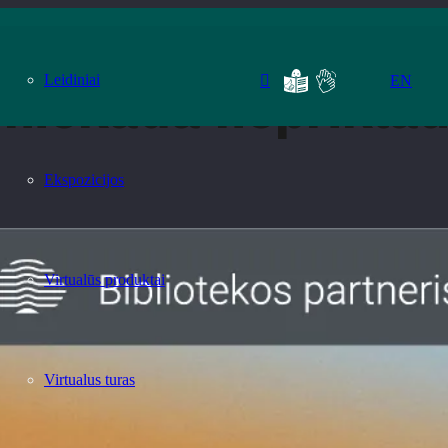
performansas
Leidiniai
EN
ekada nepriklausi
Ekspozicijos
Virtualūs produktai
Virtualus turas