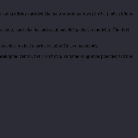
o kalbą kūrinys atskleidžia, kaip smurto patirtys įsirėžia į mūsų kūnus
usimu, kas lieka, kai atsisakai paveldėtų elgesio modelių. Čia jis iš
raeities įvykiai neprivalo apibrėžti tavo tapatybės,
asakojimo centru, bet ir archyvu, kuriame saugomos praeities žaizdos