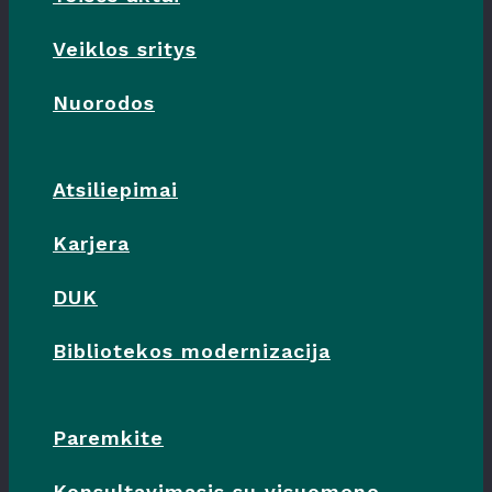
Veiklos sritys
Nuorodos
Atsiliepimai
Karjera
DUK
Bibliotekos modernizacija
Paremkite
Konsultavimasis su visuomene