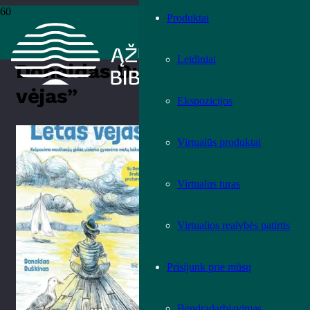
Produktai
Pradžia
›
Knygos
›
Leidiniai
›
Teminė literatūra
›
Donaldas Duškinas
„Lėtas vėjas”
Leidiniai
Donaldas Duškinas „Lėtas
vėjas”
Ekspozicijos
Įvertink knygą!
Virtualūs produktai
Virtualus turas
Virtualios realybės patirtis
Prisijunk prie mūsų
Bendradarbiavimas