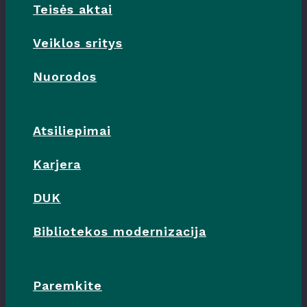
Teisės aktai
Veiklos sritys
Nuorodos
Atsiliepimai
Karjera
DUK
Bibliotekos modernizacija
Paremkite