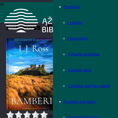
Produktai
Pradžia
›
Knygos
›
Leidiniai
›
Grožinė literatūra
›
L.J. Ross
„Bamberis“
Leidiniai
L.J. Ross „Bamberis“
Ekspozicijos
Įvertink knygą!
Virtualūs produktai
Virtualus turas
Virtualios realybės patirtis
Prisijunk prie mūsų
[Bendrai:
0
Vidurkis:
0
]
Bendradarbiavimas