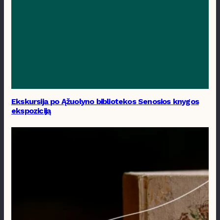
Ekskursija po Ąžuolyno bibliotekos Senosios knygos
ekspoziciją