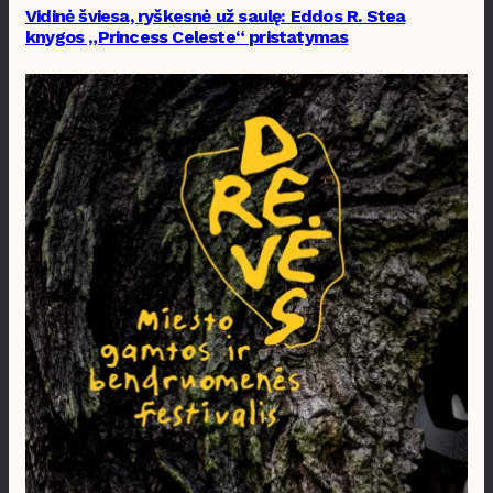
Vidinė šviesa, ryškesnė už saulę: Eddos R. Stea
knygos „Princess Celeste“ pristatymas