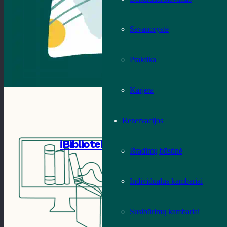
Savanorystė
Praktika
Karjera
Rezervacijos
iBiblioteka
Išradimų būstinė
Individualūs kambariai
Susibūrimų kambariai