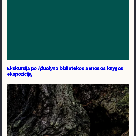
Ekskursija po Ąžuolyno bibliotekos Senosios knygos
ekspoziciją