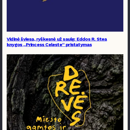
Vidinė šviesa, ryškesnė už saulę: Eddos R. Stea
knygos „Princess Celeste“ pristatymas