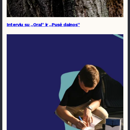
Interviu su „Orai“ ir „Pusė dainos“