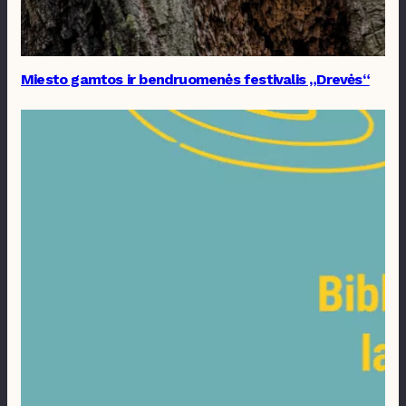
Miesto gamtos ir bendruomenės festivalis „Drevės“