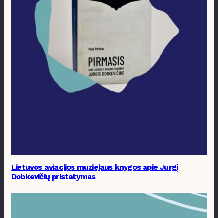
Lietuvos aviacijos muziejaus knygos apie Jurgį
Dobkevičių pristatymas