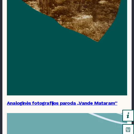
Analoginės fotografijos paroda „Vande Mataram“