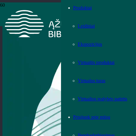
Produktai
Leidiniai
Ekspozicijos
Virtualūs produktai
Virtualus turas
Virtualios realybės patirtis
Prisijunk prie mūsų
Bendradarbiavimas