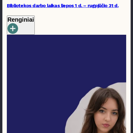
Bibliotekos darbo laikas liepos 1 d. – rugpjūčio 31 d.
Renginiai