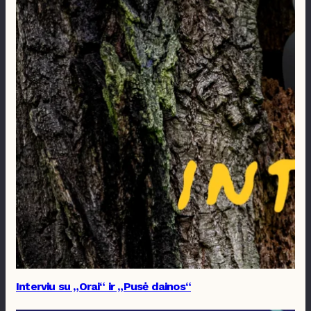
Interviu su „Orai“ ir „Pusė dainos“