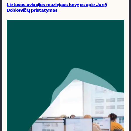
Lietuvos aviacijos muziejaus knygos apie Jurgį
Dobkevičių pristatymas