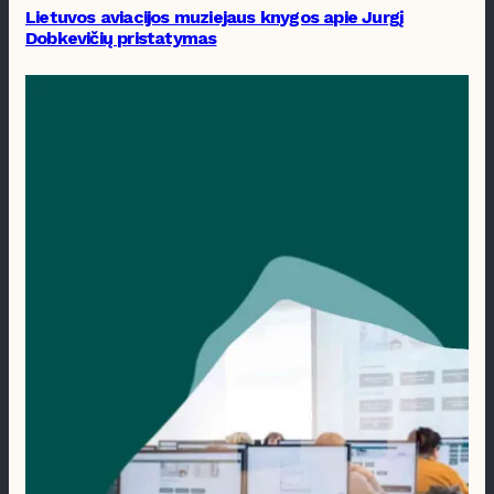
Lietuvos aviacijos muziejaus knygos apie Jurgį
Dobkevičių pristatymas