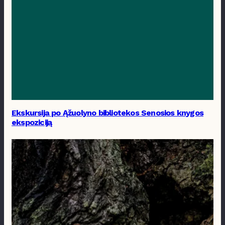
Ekskursija po Ąžuolyno bibliotekos Senosios knygos
ekspoziciją