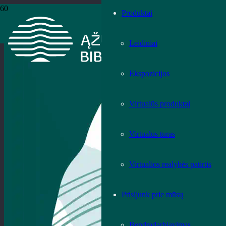
Produktai
Leidiniai
Ekspozicijos
Virtualūs produktai
Virtualus turas
Virtualios realybės patirtis
Prisijunk prie mūsų
Bendradarbiavimas