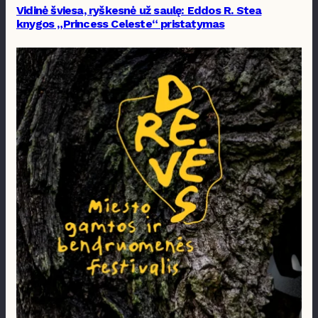
Vidinė šviesa, ryškesnė už saulę: Eddos R. Stea
knygos „Princess Celeste“ pristatymas