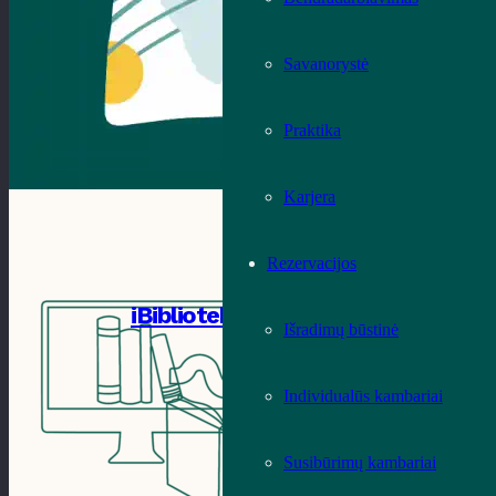
Savanorystė
Praktika
Karjera
Rezervacijos
iBiblioteka
Išradimų būstinė
Individualūs kambariai
Susibūrimų kambariai