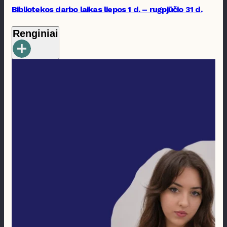
Bibliotekos darbo laikas liepos 1 d. – rugpjūčio 31 d.
Renginiai