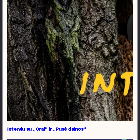
Interviu su „Orai“ ir „Pusė dainos“