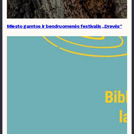
Miesto gamtos ir bendruomenės festivalis „Drevės“