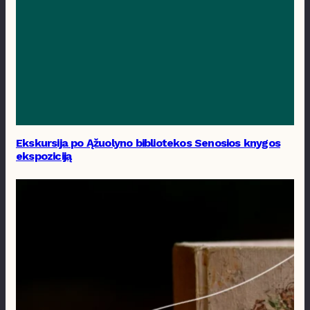
Ekskursija po Ąžuolyno bibliotekos Senosios knygos
ekspoziciją