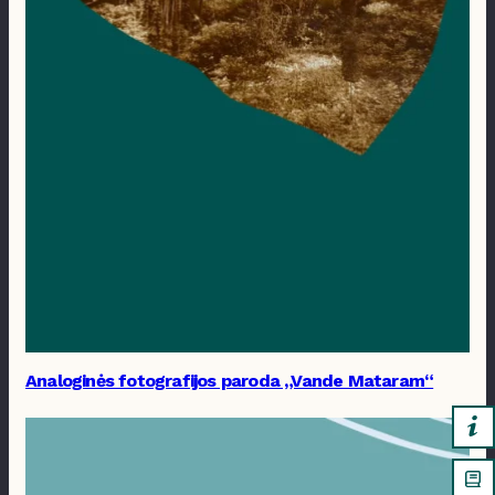
Analoginės fotografijos paroda „Vande Mataram“