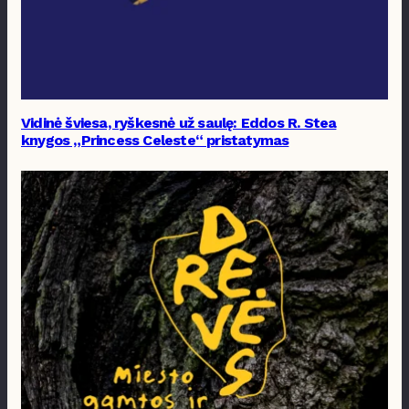
Vidinė šviesa, ryškesnė už saulę: Eddos R. Stea
knygos „Princess Celeste“ pristatymas