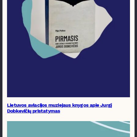
Lietuvos aviacijos muziejaus knygos apie Jurgį
Dobkevičių pristatymas