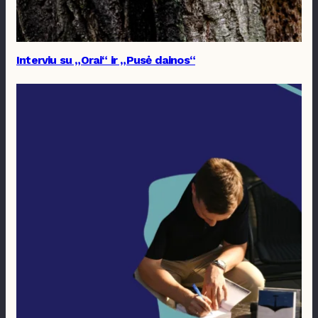
Interviu su „Orai“ ir „Pusė dainos“