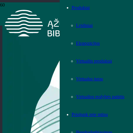
Produktai
Leidiniai
Ekspozicijos
Virtualūs produktai
Virtualus turas
Virtualios realybės patirtis
Prisijunk prie mūsų
Bendradarbiavimas