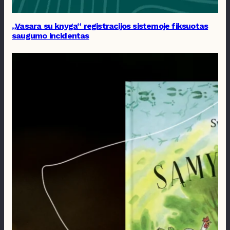
„Vasara su knyga“ registracijos sistemoje fiksuotas
saugumo incidentas