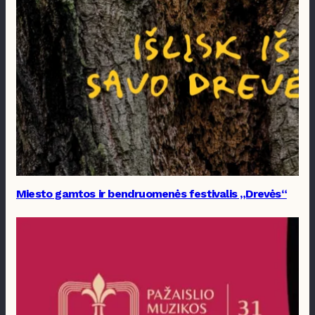
Miesto gamtos ir bendruomenės festivalis „Drevės“