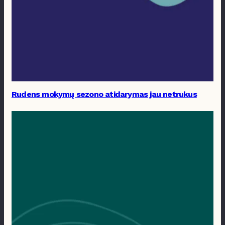
Rudens mokymų sezono atidarymas jau netrukus