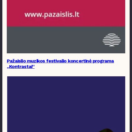
Pažaislio muzikos festivalio koncertinė programa
„Kontrastai“