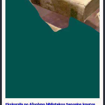
Ekskursija po Ąžuolyno bibliotekos Senosios knygos