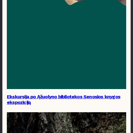
Ekskursija po Ąžuolyno bibliotekos Senosios knygos
ekspoziciją