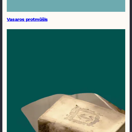
Vasaros protmūšis