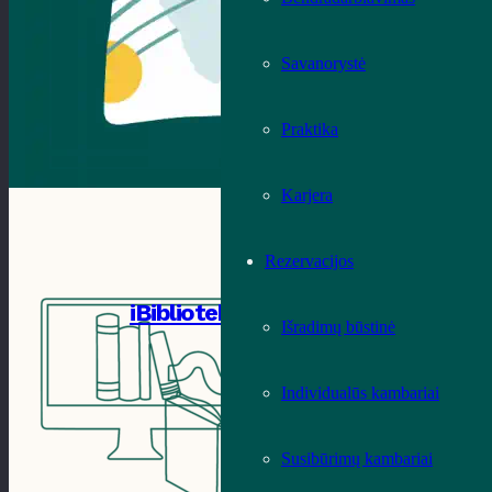
Savanorystė
Praktika
Karjera
Rezervacijos
iBiblioteka
Išradimų būstinė
Individualūs kambariai
Susibūrimų kambariai