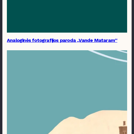
Analoginės fotografijos paroda „Vande Mataram“