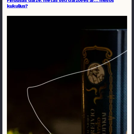
Findusas darže: metas sėti daržoves ar… mėsos
kukulius?