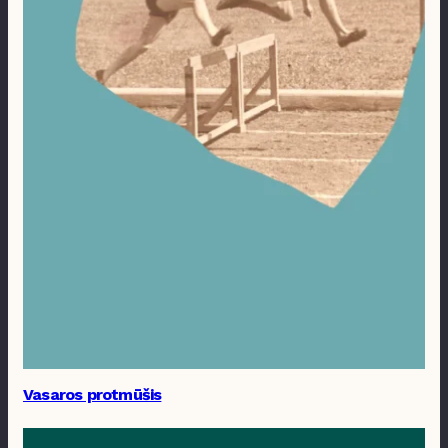
Vasaros protmūšis