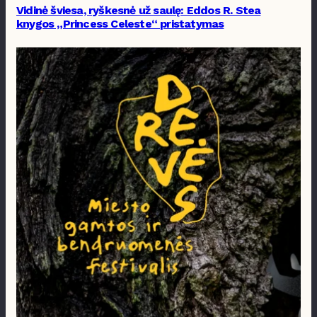
Vidinė šviesa, ryškesnė už saulę: Eddos R. Stea
knygos „Princess Celeste“ pristatymas