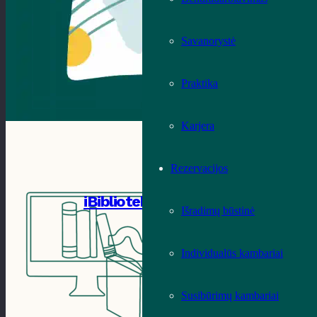
Savanorystė
Praktika
Karjera
Rezervacijos
iBiblioteka
Išradimų būstinė
Individualūs kambariai
Susibūrimų kambariai