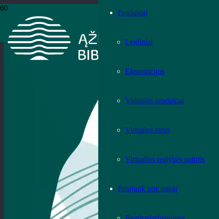
Produktai
Leidiniai
Ekspozicijos
Virtualūs produktai
Virtualus turas
Virtualios realybės patirtis
Prisijunk prie mūsų
Bendradarbiavimas