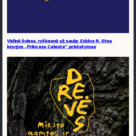
Vidinė šviesa, ryškesnė už saulę: Eddos R. Stea
knygos „Princess Celeste“ pristatymas