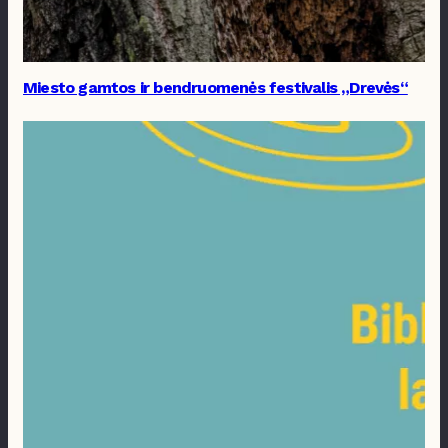
Miesto gamtos ir bendruomenės festivalis „Drevės“