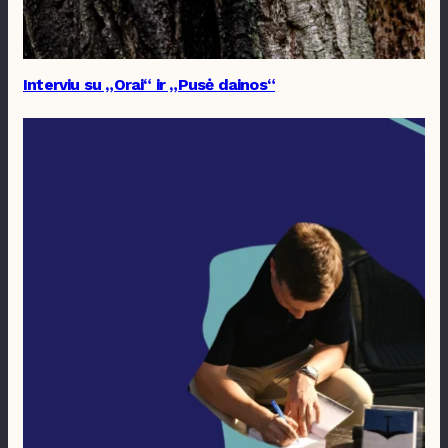
Interviu su „Orai“ ir „Pusė dainos“