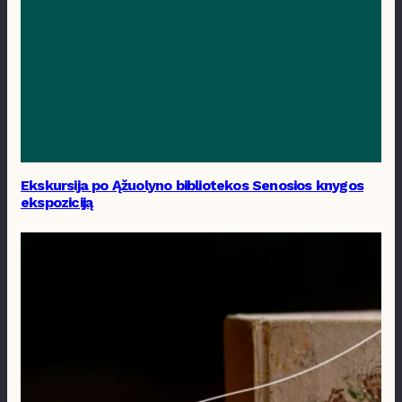
Ekskursija po Ąžuolyno bibliotekos Senosios knygos
ekspoziciją