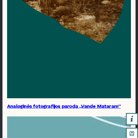
Analoginės fotografijos paroda „Vande Mataram“