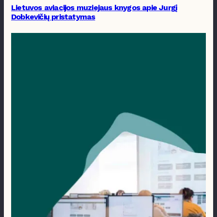
Lietuvos aviacijos muziejaus knygos apie Jurgį
Dobkevičių pristatymas