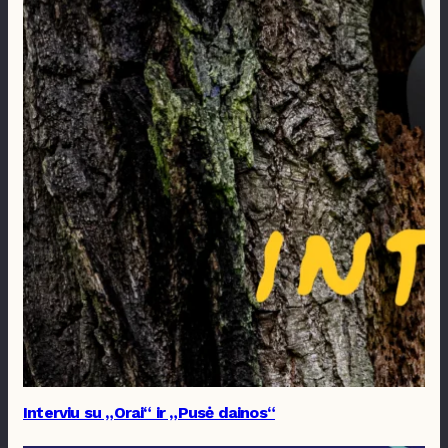
Interviu su „Orai“ ir „Pusė dainos“