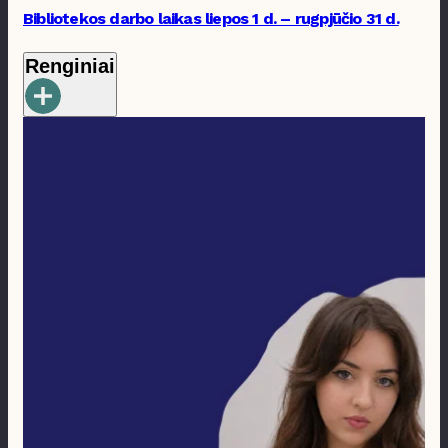
Bibliotekos darbo laikas liepos 1 d. – rugpjūčio 31 d.
Renginiai