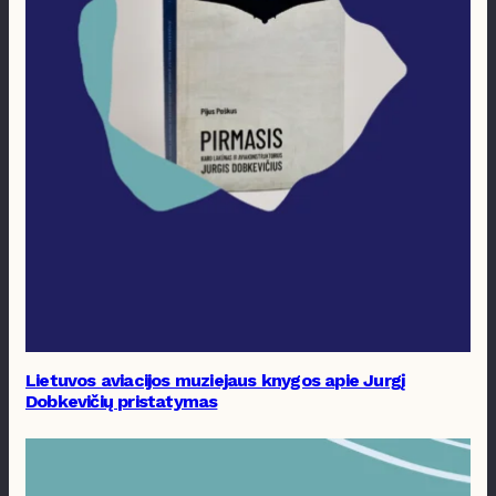
Lietuvos aviacijos muziejaus knygos apie Jurgį
Dobkevičių pristatymas