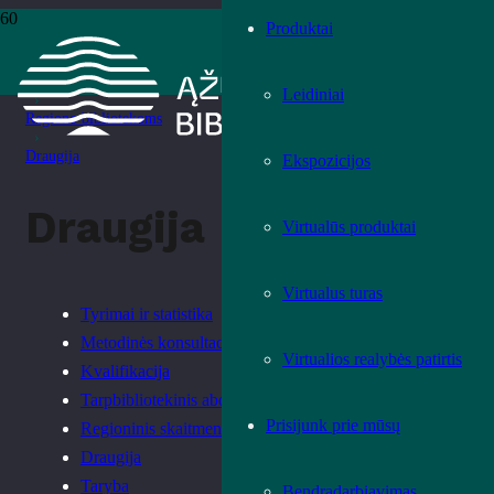
Produktai
Pradžia
›
Paslaugos
Leidiniai
›
Regiono bibliotekoms
›
Draugija
Ekspozicijos
Draugija
Virtualūs produktai
Virtualus turas
Tyrimai ir statistika
Metodinės konsultacijos
Virtualios realybės patirtis
Kvalifikacija
Tarpbibliotekinis abonementas
Prisijunk prie mūsų
Regioninis skaitmeninimo centras
Draugija
Taryba
Bendradarbiavimas