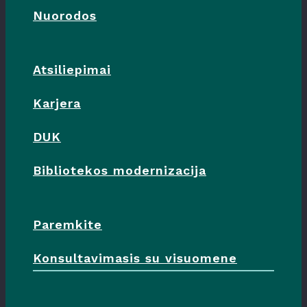
Nuorodos
Atsiliepimai
Karjera
DUK
Bibliotekos modernizacija
Paremkite
Konsultavimasis su visuomene