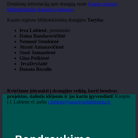
Detalesnę informaciją apie draugiją rasite
Kauno regiono
bibliotekininkų draugijos įstatuose
.
Kauno regiono bibliotekininkų draugijos
Taryba
:
Ieva Lubienė
, pirmininkė
Daina Bandaravičiūtė
Nemunė Stonkienė
Jūratė Antanavičienė
Stasė Jomantienė
Gina Poškienė
IevaDryžaitė
Donata Bocullo
Kviečiame įsitraukti į draugijos veiklą, kurti bendrus
projektus, dalintis idėjomis ir jas kartu įgyvendinti!
Kreiptis
į I. Lubienę el. paštu
i.lubiene@azuolynobiblioteka.lt