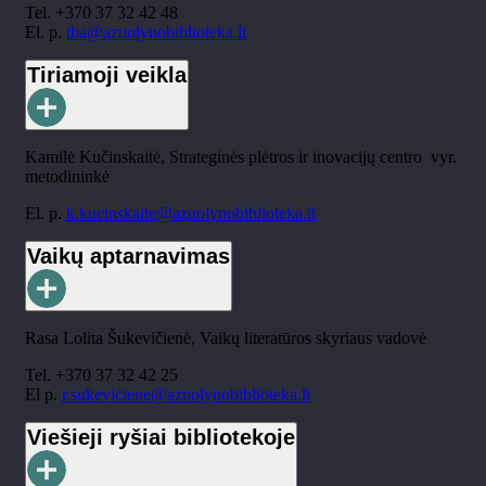
Tel. +370 37 32 42 48
El. p.
tba@azuolynobiblioteka.lt
Tiriamoji veikla
Kamilė Kučinskaitė, Strateginės plėtros ir inovacijų centro vyr.
metodininkė
El. p.
k.kucinskaite@azuolynobiblioteka.lt
Vaikų aptarnavimas
Rasa Lolita Šukevičienė, Vaikų literatūros skyriaus vadovė
Tel. +370 37 32 42 25
El p.
r.sukeviciene@azuolynobiblioteka.lt
Viešieji ryšiai bibliotekoje