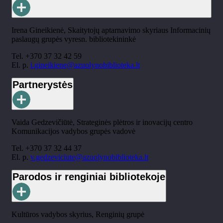
Irena Gineikienė, Skaitytojų aptarnavimo skyriaus Informacinių
paslaugų grupės vyresn. bibliotekininkė
Tel. +370 37 32 42 59
El. p.
i.gineikiene@azuolynobiblioteka.lt
Partnerystės
Vaida Gedzevičiūtė, Strateginės plėtros ir inovacijų centro
Komunikacijos vadybos grupės vadovė
Tel. +370 37 32 44 37
El. p.
v.gedzeviciute@azuolynobiblioteka.lt
Parodos ir renginiai bibliotekoje
Kultūros vadybos skyrius, Renginių grupė