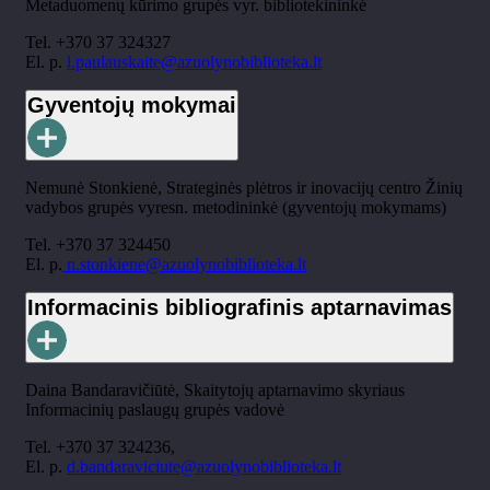
Metaduomenų kūrimo grupės
vyr. bibliotekininkė
Tel. +370 37 324327
El. p.
l.paulauskaite@azuolynobiblioteka.lt
Gyventojų mokymai
Nemunė Stonkienė, Strateginės plėtros ir inovacijų centro Žinių
vadybos grupės vyresn. metodininkė (gyventojų mokymams)
Tel. +370 37 324450
El. p.
n.stonkiene@azuolynobiblioteka.lt
Informacinis bibliografinis aptarnavimas
Daina Bandaravičiūtė, Skaitytojų aptarnavimo skyriaus
Informacinių paslaugų grupės vadovė
Tel. +370 37 324236,
El. p.
d.bandaraviciute@azuolynobiblioteka.lt