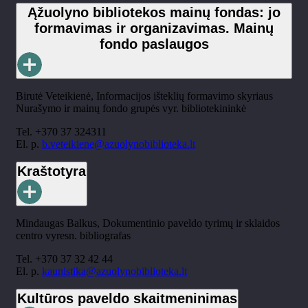
Ąžuolyno bibliotekos mainų fondas: jo
formavimas ir organizavimas. Mainų
fondo paslaugos
Birutė Veteikienė, Informacijos išteklių formavimo skyriaus
Nurašymo ir mainų fondo grupės vyr. bibliotekininkė
Tel. +370 37 324311
El. p.
b.veteikiene@azuolynobiblioteka.lt
Kraštotyra
Mindaugas Balkus, Dokumentinio paveldo tyrimų ir sklaidos
centro vyresn. bibliografas
Tel. +370 37 32 42 44
El. p.
kaunistika@azuolynobiblioteka.lt
Kultūros paveldo skaitmeninimas