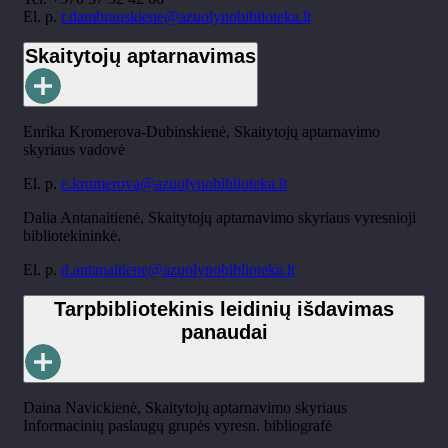
El. p.
r.dambrauskiene@azuolynobiblioteka.lt
Skaitytojų aptarnavimas
Enrika Kromerova-Dubinskienė,
Skaitytojų aptarnavimo
skyriaus vadovė
El. p.
e.kromerova@azuolynobiblioteka.lt
Dalia Antanaitienė, Skaitytojų aptarnavimo skyriaus vyresnioji
bibliotekininkė.
El. p.
d.antanaitiene@azuolynobiblioteka.lt
Tarpbibliotekinis leidinių išdavimas
panaudai
Daina Navickienė, Skaitytojų aptarnavimo skyriaus
Informacinių paslaugų grupės vyresn. bibliografė