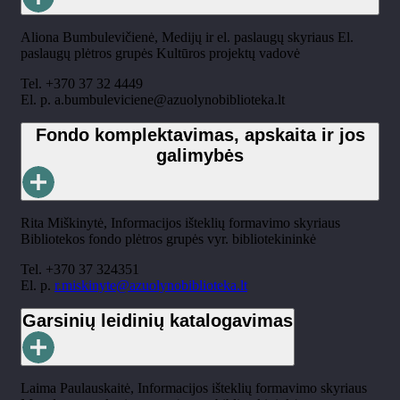
Aliona Bumbulevičienė, Medijų ir el. paslaugų skyriaus El.
paslaugų plėtros grupės Kultūros projektų vadovė
Tel. +370 37 32 4449
El. p.
a.bumbuleviciene@azuolynobiblioteka.lt
Fondo komplektavimas, apskaita ir jos
galimybės
Rita Miškinytė, Informacijos išteklių formavimo skyriaus
Bibliotekos fondo plėtros grupės vyr. bibliotekininkė
Tel. +370 37 324351
El. p.
r.miskinyte@azuolynobiblioteka.lt
Garsinių leidinių katalogavimas
Laima Paulauskaitė, Informacijos išteklių formavimo skyriaus