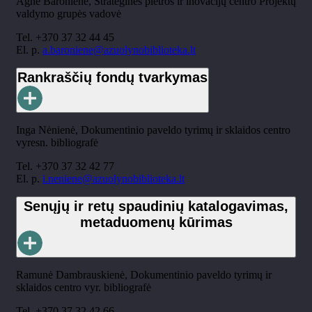
Agnė Baronienė, Strateginės plėtros ir inovacijų centro Projektų
valdymo grupės vadovė
Tel. +370 37 32 44 45
El. p.
a.baroniene@azuolynobiblioteka.lt
Rankraščių fondų tvarkymas
Inga Nėnienė, Dokumentinio paveldo tyrimų ir sklaidos centro
vyresn. bibliografė
Tel. +370 37 32 42 77
El. p.
i.neniene@azuolynobiblioteka.lt
Senųjų ir retų spaudinių katalogavimas,
metaduomenų kūrimas
Ramunė Dambrauskienė, Dokumentinio paveldo tyrimų ir
sklaidos centro vyr. bibliografė
Tel. +370 37 32 42 66