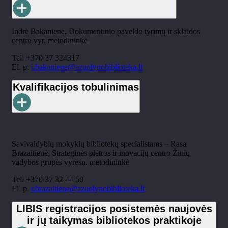
Indrė Bakanienė, Dokumentinio paveldo tyrimų ir sklaidos
centro vyr. metodininkė
Tel. +370 37 324317
El. p.
i.bakaniene@azuolynobiblioteka.lt
Kvalifikacijos tobulinimas
Savivaldybių mokyklų bibliotekų specialistams – Rasa
Brazaitienė, Strateginės plėtros ir inovacijų centro Žinių
vadybos grupės vyresn. metodininkė
Tel. +370 37 32 44 50
El. p.
r.brazaitiene@azuolynobiblioteka.lt
LIBIS registracijos posistemės naujovės
ir jų taikymas bibliotekos praktikoje