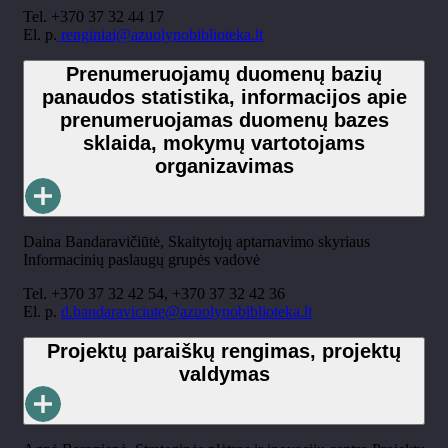
Tel. +370 37 32 44 17
El. p.
renginiai@azuolynobiblioteka.lt
Prenumeruojamų duomenų bazių
panaudos statistika, informacijos apie
prenumeruojamas duomenų bazes
sklaida, mokymų vartotojams
organizavimas
Daina Bandaravičiūtė, Skaitytojų aptarnavimo skyriaus
Informacinių paslaugų grupės vadovė
Tel. +370 37 32 42 54, +370 37 32 42 36
El. p.
d.bandaraviciute@azuolynobiblioteka.lt
Projektų paraiškų rengimas, projektų
valdymas