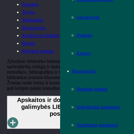
Draugija
Taryba
Savanorystė
Tinklaraštis
Ekspozicijos
Praktika
Kraštotyros ištekliai
Mainai
Projektai regione
Karjera
Ąžuolyno biblioteka būdama Kauno ir Marijampolės apskričių
savivaldybių viešųjų ir mokyklų (išskyrus aukštųjų) bibliotekų
Rezervacijos
metodikos, bibliografijos ir informacijos centras, konsultuoja
bibliotekas įvairiais klausimais, susijusias su bibliotekų veikla.
Žemiau rasite temas ir kontaktus, kuriais bibliotekų darbuotojai
gali kreiptis pajutę konsultacijų poreikį.
Išradimų būstinė
Apskaitos ir dokumentų perdavimo
galimybės LIBIS komplektavimo
Individualūs kambariai
posistemėje
Susibūrimų kambariai