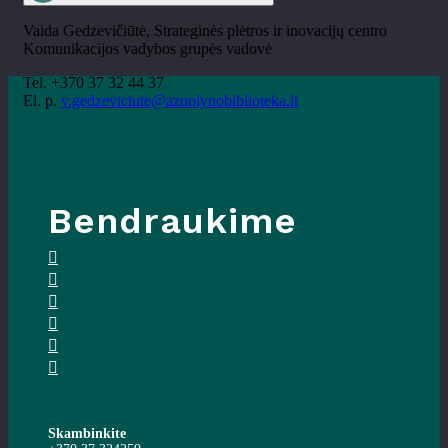
Vaida Gedzevičiūtė, Strateginės plėtros ir inovacijų centro
Komunikacijos vadybos grupės vadovė
Tel. +370 37 32 44 37
El. p.
v.gedzeviciute@azuolynobiblioteka.lt
Bendraukime
Skambinkite