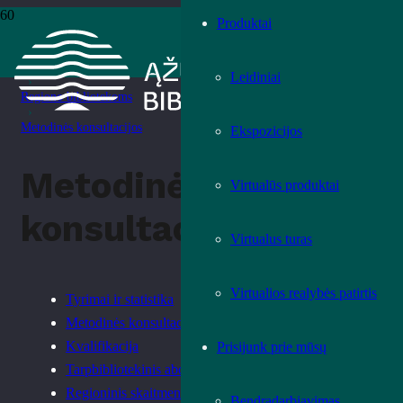
Produktai
Pradžia
›
Paslaugos
Leidiniai
›
Regiono bibliotekoms
›
Metodinės konsultacijos
Ekspozicijos
Metodinės
Virtualūs produktai
konsultacijos
Virtualus turas
Virtualios realybės patirtis
Tyrimai ir statistika
Metodinės konsultacijos
Kvalifikacija
Prisijunk prie mūsų
Tarpbibliotekinis abonementas
Regioninis skaitmeninimo centras
Bendradarbiavimas