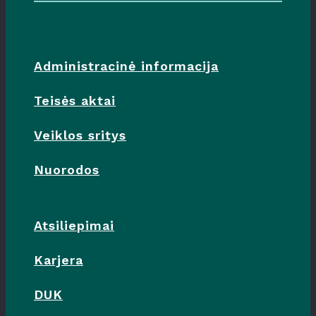
Administracinė informacija
Teisės aktai
Veiklos sritys
Nuorodos
Atsiliepimai
Karjera
DUK