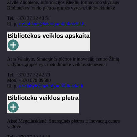
Živilė Žliobienė, Informacijos išteklių formavimo skyriaus
Bibliotekos fondo plėtros grupės vyresn. bibliotekininkė
Tel. +370 37 32 43 51
El. p.
z.zliobiene@azuolynobiblioteka.lt
Bibliotekos veiklos apskaita
Asta Valaitytė, Strateginės plėtros ir inovacijų centro Žinių
vadybos grupės vyr. metodininkė veiklos stebėsenai
Tel. +370 37 32 42 73
Mob. +370 678 09580
El. p.
a.valaityte@azuolynobiblioteka.lt
Bibliotekų veiklos plėtra
Aistė Megelinskienė, Strateginės plėtros ir inovacijų centro
vadovė
Tel. +370 37 32 44 49