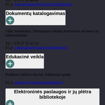
El. p.
a.megelinskiene@azuolynobiblioteka.lt
Dokumentų katalogavimas
Vilija Jasinskienė, Informacijos išteklių formavimo skyriaus vyr.
bibliotekininkė
Tel. +370 37 32 43 14
El. p.
v.jasinskiene@azuolynobiblioteka.lt
Edukacinė veikla
Kultūros vadybos skyrius, Edukacijos grupė
El. p.
edukacija@azuolynobiblioteka.lt
Elektroninės paslaugos ir jų plėtra
bibliotekoje