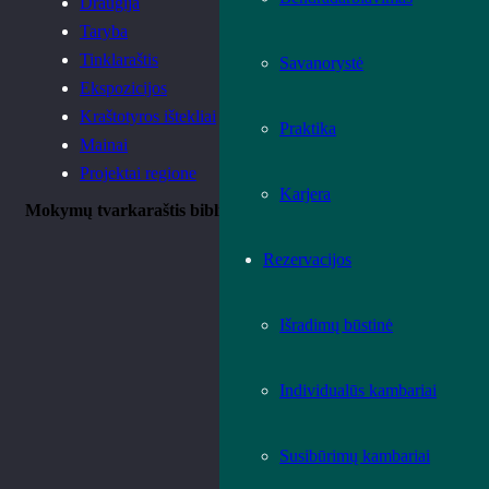
Draugija
Taryba
Tinklaraštis
Savanorystė
Ekspozicijos
Kraštotyros ištekliai
Praktika
Mainai
Projektai regione
Karjera
Mokymų tvarkaraštis bibliotekininkams
Rezervacijos
Išradimų būstinė
Individualūs kambariai
Susibūrimų kambariai