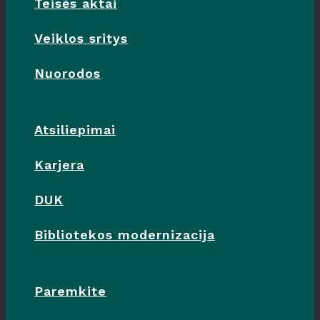
Teisės aktai
Veiklos sritys
Nuorodos
Atsiliepimai
Karjera
DUK
Bibliotekos modernizacija
Paremkite