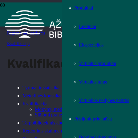
Produktai
Pradžia
›
Paslaugos
Leidiniai
›
Regiono bibliotekoms
›
Kvalifikacija
Ekspozicijos
Kvalifikacija
Virtualūs produktai
Virtualus turas
Tyrimai ir statistika
Metodinės konsultacijos
Virtualios realybės patirtis
Kvalifikacija
Mokymų medžiaga
Siūlomi pranešimai
Prisijunk prie mūsų
Tarpbibliotekinis abonementas
Regioninis skaitmeninimo centras
Bendradarbiavimas