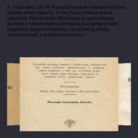
Z. Solak sako, kad M. Romeriui teisininko diplomo turėjimas
niekada nekėlė rūpesčių. O Paryžiaus politinių mokslų
mokykloje šalia bendrojo išsilavinimo jis įgijo reikiamą
profesinį ir metodologinį pasirengimą, kurį greitai pritaikė
rengdamas daugybę mokslinių ir publicistinių studijų
visuomeninėmis ir politinėmis temomis.1