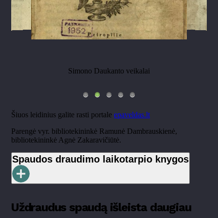
Simono Daukanto veikalai
Šiuos leidinius galite rasti portale
epaveldas.lt
Parengė vyr. bibliotekininkė Ramunė Dambrauskienė,
bibliotekininkė Agnė Zakaravičiūtė.
Spaudos draudimo laikotarpio knygos
Uždraudus spaudą išleista daugiau