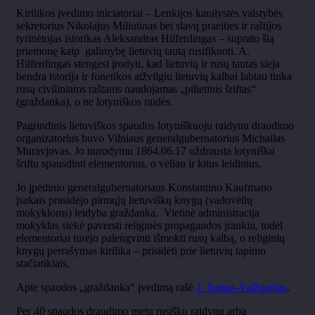
Kirilikos įvedimo iniciatoriai – Lenkijos karalystės valstybės
sekretorius Nikolajus Miliutinas bei slavų praeities ir raštijos
tyrinėtojas istorikas Aleksandras Hilferdingas – suprato šią
priemonę kaip galimybę lietuvių tautą rusifikuoti. A.
Hilferdingas stengėsi įrodyti, kad lietuvių ir rusų tautas sieja
bendra istorija ir fonetikos atžvilgiu lietuvių kalbai labiau tinka
rusų civiliniams raštams naudojamas „pilietinis šriftas“
(graždanka), o ne lotyniškos raidės.
Pagrindinis lietuviškos spaudos lotyniškuoju raidynu draudimo
organizatorius buvo Vilniaus generalgubernatorius Michailas
Muravjovas. Jo nurodymu 1864.06.17 uždrausta lotynišku
šriftu spausdinti elementorius, o vėliau ir kitus leidinius.
Jo įpėdinio generalgubernatoriaus Konstantino Kaufmano
įsakais prasidėjo pirmųjų lietuviškų knygų (vadovėlių
mokykloms) leidyba graždanka. Vietinė administracija
mokyklas siekė paversti religinės propagandos įrankiu, todėl
elementoriai turėjo palengvinti išmokti rusų kalbą, o religinių
knygų perrašymas kirilika – prisidėti prie lietuvių tapimo
stačiatikiais.
Apie spaudos „graždanka“ įvedimą rašė
J. Tumas-Vaižgantas
.
Per 40 spaudos draudimo metų rusišku raidynu arba