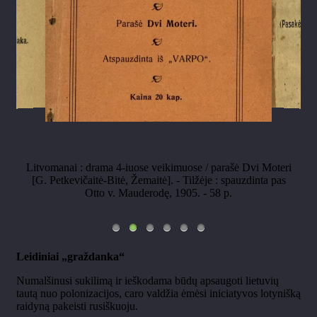
Litvomanai : drama 4-iuose veikimuose / parašė Dvi Moteri
[G. Petkevičaitė-Bitė, Žemaitė]. - Tilžėje : spauzdinta pas
Otto v. Mauderodę, 1905. - 58 p.
Leidiniai „graždanka“
Numalšinusi sukilimą ir ieškodama būdų apsaugoti lietuvių
tautą nuo polonizacijos, caro valdžia ėmėsi iniciatyvos lotynišką
raidyną pakeisti rusiškuoju.