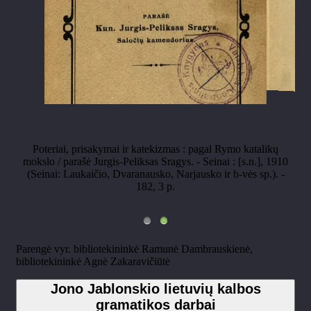
Poteriai, prisakymai ir katekizmas : pagal Rymo katalikų
mokslo / parašė Jurgis-Peliksas Sragys. - Seinai : [s.n.], 1910
(Seinai: Laukaičio, Dvaranausko, Narjausko ir b-vės sp.). -
182, 3 p.
Parengė vyr. bibliotekininkė Ramunė Dambrauskienė,
bibliotekininkė Agnė Zakaravičiūtė
Jono Jablonskio lietuvių kalbos
gramatikos darbai