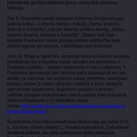
kalendoriai, grožinė didaktinė proza, namų ūkio patarimų
leidiniai.
Štai S. Daukantas parašo pirmąsias Lietuvos istorijos knygas
lietuvių kalba – Lietuvos istorijos veikalą „Darbai senovės
lietuvių ir žemaičių“, taip pat lietuvių kultūros istoriją „Būdas
senovės lietuvių, kalnėnų ir žemaičių“. Įdomu, kad šioje
knygoje Daukantas vienas pirmųjų pamini aukštaičius kaip
atskiro regiono gyventojus, vadindamas juos kalnėnais.
Anot dr. Brigitos Speičytės, pirmojoje lietuvių kultūros istorijoje
pateikiamas dar ir šiandien mums aktualus bei patrauklus S.
Daukanto požiūris – skatinti atsakomybę ir laisvą laikyseną. S.
Daukantas akcentuoja, kad lietuviai patys atsakingi už tai, kas
atsitiko jų valstybei, nes neplėtojo amatų, prekybos, nesirūpino
kultūra, nekūrė įžvalgios užsienio politikos ir leido sustiprėti
agresyviems kaimynams, degradavo moraliai ir prarado
valstybę (daugiau mokslininkės minčių galima rasti straipsnyje
Simonas Daukantas ir jo lietuviškas būdas
adresu
http://naujienos.vu.lt/laisvalaikis/simonas-daukantas-ir-
jo-lietuviskas-budas/
).
Šiandieninio lietuviško kalendoriaus ištakos taip pat siekia XIX
a., kai buvo išleisti pirmieji L. Ivinskio kalendoriai. Dabartiniais
terminais kalbant, tuo metu kalendoriai atliko edukacinę,