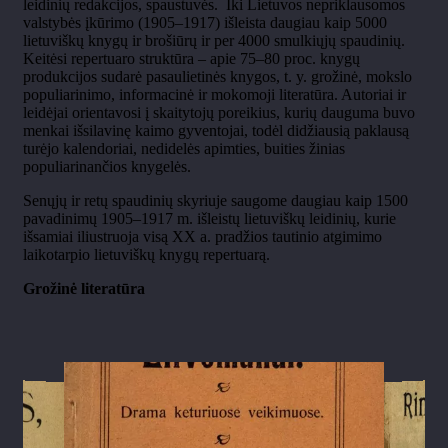
leidinių redakcijos, spaustuvės. Iki Lietuvos nepriklausomos
valstybės įkūrimo (1905–1917) išleista daugiau kaip 5000
lietuviškų knygų ir brošiūrų ir per 4000 smulkiųjų spaudinių.
Keitėsi repertuaro struktūra – apie 75–80 proc. knygų
produkcijos sudarė pasaulietinės knygos, t. y. grožinė, mokslo
populiarinimo, informacinė ir mokomoji literatūra. Autoriai ir
leidėjai orientavosi į skaitytojų poreikius, kurių dauguma buvo
menkai išsilavinę kaimo gyventojai, todėl didžiausią paklausą
turėjo kalendoriai, nedidelės apimties, buities žinias
populiarinančios knygelės.
Senųjų ir retų spaudinių skyriuje saugome daugiau kaip 1500
pavadinimų 1905–1917 m. išleistų lietuviškų leidinių, kurie
išsamiai iliustruoja visą XX a. pradžios tautinio atgimimo
laikotarpio lietuviškų knygų repertuarą.
Grožinė literatūra