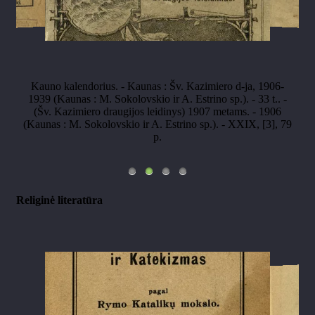
Kauno kalendorius. - Kaunas : Šv. Kazimiero d-ja, 1906-
1939 (Kaunas : M. Sokolovskio ir A. Estrino sp.). - 33 t.. -
(Šv. Kazimiero draugijos leidinys) 1907 metams. - 1906
(Kaunas : M. Sokolovskio ir A. Estrino sp.). - XXIX, [3], 79
p.
Religinė literatūra