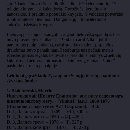
„graždanka” buvo išleisti tik 66 leidiniai: 20 elementorių, 15
religinių knygų, 14 kalendorių, 7 grožinės literatūros ir
tautosakos, 1 praktinio pobūdžio knygelė, 9 valdžios potvarkiai
ir kiti smulkesni leidiniai. Dauguma jų – transliteruotos
anksčiau išleistos knygos.
Lietuvių pastangos išsaugoti ir atgauti lietuvišką spaudą iš tiesų
buvo prasmingos. Galiausiai 1904 m. carui Nikolajui II
patvirtinus (kaip teigiama, carui suteikus malonę), spaudos
draudimas buvo panaikintas. Peterburge tais pačiais metais
išleistas pirmas legalus lietuviškas periodinis leidinys „Lietuvių
laikraštis“. Lietuvoje pirmas toks leidinys „Vilniaus žinios“
pasirodė tik metų pabaigoje.
Leidiniai „graždanka“, saugomi Senųjų ir retų spaudinių
skyriaus fonde:
1. Białobrzeski, Marcin
Ишгульдимай Швенту Еванелiю : ант вису неделю иръ
швенчю иштису мету. – [Vilnius] : [s.n.], 1869-1870
(Вильнюй : спаустувеъ А.Г. Сыркина). – 4 d.
D. 1, Далисъ пирма. – 1869. – VIII, 300 p.
D. 2, Далисъ антра. – 1869. – [4], 426 p.
D. 3, Далисъ тречя. – 1870. – [4], 327 p.
D. 4, Далисъ кетвирта. – 1870. – [4], 278 p.