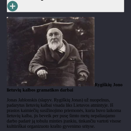
Rygiškių Jono
lietuvių kalbos gramatikos darbai
Jonas Jablonskis (slapyv. Rygiškių Jonas) už nuopelnus,
padarytus lietuvių kalbai visada liks Lietuvos atmintyje. Iš
prastos kaimiečių susižinojimo priemonės, kuria buvo laikoma
lietuvių kalba, jis beveik per pusę šimto metų nepaliaujamo
darbo padarė ją tobulu minties įrankiu, tinkančiu vartoti visose
kultūriškai organizuoto krašto gyvenimo srityse.