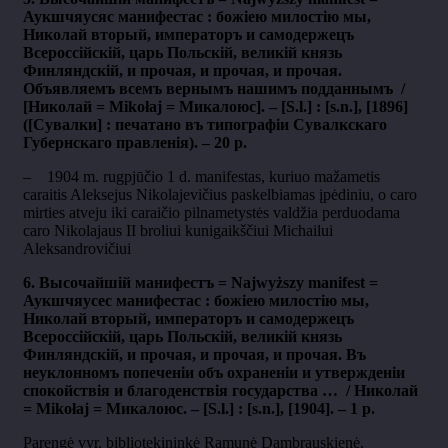
Аукшчяусяс манифестас : божіею милостію мы,
Николай вторый, императоръ и самодержецъ
Всероссійскій, царь Польскій, великій князь
Финляндскій, и прочая, и прочая, и прочая.
Объявляемъ всемъ вернымъ нашимъ подданнымъ /
[Николай = Mikołaj = Микалоюс]. – [S.l.] : [s.n.], [1896]
([Сувалки] : печатано въ типографіи Сувалкскаго
Губернскаго правленія). – 20 p.
– 1904 m. rugpjūčio 1 d. manifestas, kuriuo mažametis
caraitis Aleksejus Nikolajevičius paskelbiamas įpėdiniu, o caro
mirties atveju iki caraičio pilnametystės valdžia perduodama
caro Nikolajaus II broliui kunigaikščiui Michailui
Aleksandrovičiui
6. Высочайшiй манифестъ = Najwyższy manifest =
Аукшчяусeс манифестас : божіею милостію мы,
Николай вторый, императоръ и самодержецъ
Всероссійскій, царь Польскій, великій князь
Финляндскій, и прочая, и прочая, и прочая. Въ
неуклонномъ попеченiи объ охраненiи и утвержденiи
спокойствiя и благоденствiя государства … / Николай
= Mikołaj = Микалоюс. – [S.l.] : [s.n.], [1904]. – 1 p.
Parengė vyr. bibliotekininkė Ramunė Dambrauskienė,