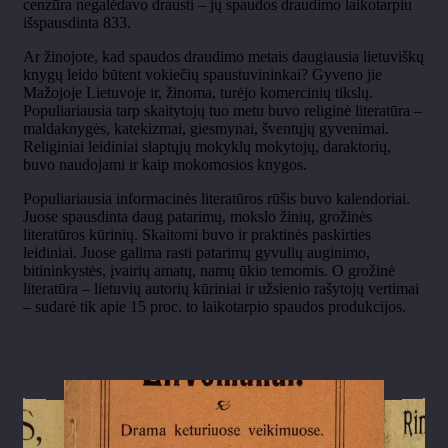
cenzūra negalėdavo drausti – jų spaudos draudimo laikotarpiu
išspausdinta 833.
Ar žinojote, kad spaudos draudimo metais daugiausia lietuviškų
knygų leido būtent vokiečių spaustuvininkai? Gyveno jie
Mažojoje Lietuvoje ir, žinoma, turėjo komercinių tikslų.
Populiariausia tarp skaitytojų tuo metu buvo religinė literatūra –
maldaknygės, katekizmai, giesmynai, šventųjų gyvenimai.
Religiniai leidiniai slaptųjų mokyklų mokytojų, daraktorių,
buvo naudojami ir kaip mokomosios knygos.
Populiariausia informacinės literatūros rūšis buvo kalendoriai.
Juose spausdinta daug patarimų, mokslo žinių, grožinės
literatūros kūrinių. Skaitomi buvo ir praktinės paskirties
leidiniai. Juose galima rasti patarimų gyvulių auginimo,
bitininkystės, įvairių amatų, namų ūkio temomis. O grožinė
literatūra – lietuvių autorių kūriniai ir užsienio rašytojų vertimai
– sudarė tik apie 15 proc. to laikotarpio spaudos produkcijos.