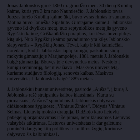
Jonas Jablonskis gimė 1860 m. gruodžio mėn. 30 dieną Kubilių
kaime, kuris yra 3 km nuo Naumiesčio. J. Jablonskio tėvas
Juozas turėjo Kubilių kaime ūkį, buvo vyras rimtas ir sumanus.
Motina buvo Jonieška Šipaliūtė. Gimtajame kaime J. Jablonskis
gyveno iki dvylikos metų, nuo septyniolikos metų jis gyveno
Rygiškių kaime, Griškabūdžio parapijos, kur tėvas buvo pirkęs
kitą ūkį. Nuo Rygiškių kaimo pavadinimo yra kilęs Jablonskio
slapyvardis – Rygiškių Jonas. Tėvai, kaip ir kiti kaimiečiai,
norėdami, kad J. Jablonskis taptų kunigu, paskatino sūnų
mokytis gimnazijoje Marijampolėje. 1881 metais J. Jablonskis
baigė gimnaziją, išbuvęs joje devynerius metus. Nestojo į
kunigų seminariją, bet nuvažiavo į Maskvos universitetą,
kuriame studijavo filologiją, senovės kalbas. Maskvos
universitetą J. Jablonskis baigė 1885 metais.
J. Jablonskiui būnant universitete, pasirodė „Aušra“, į kurią J.
Jablonskis rašė straipsnius kalbos klausimais. Kartu su
pirmaisiais „Aušros“ spinduliais J. Jablonskis dalyvavo
didžiuosiuose žygiuose: „Vilniaus Žinios“, Didysis Vilniaus
Seimas, Lietuvių mokslo draugija, Didžiojo karo lietuvių
pabėgėlių organizavimas ir šelpimas, nepriklausomos Lietuvos
valstybės atkūrimas, Lietuvos universitetas ir dar galėtume
paminėti daugybę kitų politikos ir kultūros žygių, kuriuose
dalyvavo šis kalbininkas1.