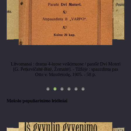
Litvomanai : drama 4-iuose veikimuose / parašė Dvi Moteri
[G. Petkevičaitė-Bitė, Žemaitė]. - Tilžėje : spauzdinta pas
Otto v. Mauderodę, 1905. - 58 p.
Mokslo populiarinimo leidiniai