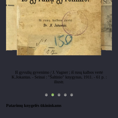
Iš gyvulių gyvenimo / J. Vagner ; iš rusų kalbos vertė
K.Jokantas. - Seinai : "Šaltinio" knygynas, 1911. - 61 p. :
iliustr.
Patarimų knygelės ūkininkams