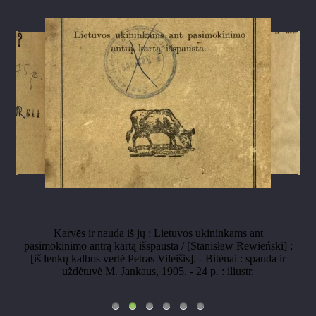
Karvēs ir nauda iš jų : Lietuvos ukininkams ant
pasimokinimo antrą kartą išspausta / [Stanisław Rewieński] ;
[iš lenkų kalbos vertė Petras Vileišis]. - Bitėnai : spauda ir
uždėtuvė M. Jankaus, 1905. - 24 p. : iliustr.