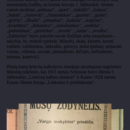
nenorminių žodžių, su kuriais kovojo J. Jablonskis. Seniau
vartoti skoliniai „ambona“, „apart“, „bakūžė“, „balana“,
„bujoti“, „čestavoti“, „činauninkas“, „gazieta“, „grabė“,
„gryčia“, „iškada“, „jomarkas“, „kuknia“, „kupčius“,
„kvartūkas“, „liekarstva“, „nabašninkas“, „nedėlia“,
„padielnikas“, „prietelius“, „sereda“, „sudas“, „svodba“,
„žalnierius“ buvo pakeisti savais žodžiais arba naujadarais –
sakykla, be, trobelė (pirkelė, lūšnelė), skala, klestėti, keroti,
vaišinti, valdininkas, laikraštis, griovys, troba (pirkia), prijuostė,
vaistas, velionis, savaitė, pirmadienis, bičiulis, trečiadienis,
teismas, kareivis3.
Pirmą kartą lietuvių kalbotyros istorijoje nuodugniai nagrinėtos
linksnių reikšmės, kai 1911 metais Seinuose buvo išleista J.
Jablonskio „Lietuvių kalbos sintaksė“ ir Kaune 1928 metais
Kaune išleista knyga „Linksniai ir prielinksniai“.