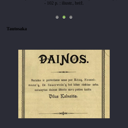
- 102 p. : iliustr., brėž.
Tautosaka