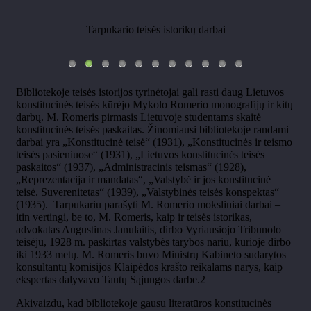
Tarpukario teisės istorikų darbai
Bibliotekoje teisės istorijos tyrinėtojai gali rasti daug Lietuvos
konstitucinės teisės kūrėjo Mykolo Romerio monografijų ir kitų
darbų. M. Romeris pirmasis Lietuvoje studentams skaitė
konstitucinės teisės paskaitas. Žinomiausi bibliotekoje randami
darbai yra „Konstitucinė teisė“ (1931), „Konstitucinės ir teismo
teisės pasieniuose“ (1931), „Lietuvos konstitucinės teisės
paskaitos“ (1937), „Administracinis teismas“ (1928),
„Reprezentacija ir mandatas“, „Valstybė ir jos konstitucinė
teisė. Suverenitetas“ (1939), „Valstybinės teisės konspektas“
(1935). Tarpukariu parašyti M. Romerio moksliniai darbai –
itin vertingi, be to, M. Romeris, kaip ir teisės istorikas,
advokatas Augustinas Janulaitis, dirbo Vyriausiojo Tribunolo
teisėju, 1928 m. paskirtas valstybės tarybos nariu, kurioje dirbo
iki 1933 metų. M. Romeris buvo Ministrų Kabineto sudarytos
konsultantų komisijos Klaipėdos krašto reikalams narys, kaip
ekspertas dalyvavo Tautų Sąjungos darbe.2
Akivaizdu, kad bibliotekoje gausu literatūros konstitucinės