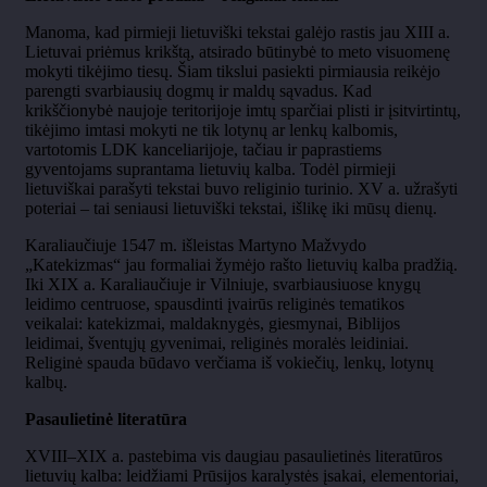
Manoma, kad pirmieji lietuviški tekstai galėjo rastis jau XIII a.
Lietuvai priėmus krikštą, atsirado būtinybė to meto visuomenę
mokyti tikėjimo tiesų. Šiam tikslui pasiekti pirmiausia reikėjo
parengti svarbiausių dogmų ir maldų sąvadus. Kad
krikščionybė naujoje teritorijoje imtų sparčiai plisti ir įsitvirtintų,
tikėjimo imtasi mokyti ne tik lotynų ar lenkų kalbomis,
vartotomis LDK kanceliarijoje, tačiau ir paprastiems
gyventojams suprantama lietuvių kalba. Todėl pirmieji
lietuviškai parašyti tekstai buvo religinio turinio. XV a. užrašyti
poteriai – tai seniausi lietuviški tekstai, išlikę iki mūsų dienų.
Karaliaučiuje 1547 m. išleistas Martyno Mažvydo
„Katekizmas“ jau formaliai žymėjo rašto lietuvių kalba pradžią.
Iki XIX a. Karaliaučiuje ir Vilniuje, svarbiausiuose knygų
leidimo centruose, spausdinti įvairūs religinės tematikos
veikalai: katekizmai, maldaknygės, giesmynai, Biblijos
leidimai, šventųjų gyvenimai, religinės moralės leidiniai.
Religinė spauda būdavo verčiama iš vokiečių, lenkų, lotynų
kalbų.
Pasaulietinė literatūra
XVIII–XIX a. pastebima vis daugiau pasaulietinės literatūros
lietuvių kalba: leidžiami Prūsijos karalystės įsakai, elementoriai,