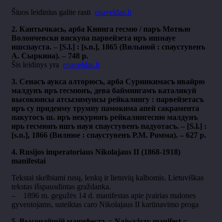
Šiuos leidinius galite rasti
epaveldas.lt
2. Кантычкась, арба Книнга гесмю / паръ Мотњю
Волончевски вискупа парвейзета иръ ишнауе
ишспауста. – [S.l.] : [s.n.], 1865 (Вильнюй : спаустувенъ
А. Сыркина). – 748 p.
Šis leidinys yra
epaveldas.lt
3. Сенасъ аукса алторюсъ, арба Суринкимасъ ивайрю
малдунъ иръ гесмюнъ, дева баймингамъ каталикуй
высокюнсы атсыэимунсы рейкалингу : парвейзетасъ
иръ су придеиму трумпу памокима апей сакрамента
пакутосъ ш. иръ некурюнъ рейкалингесню малдунъ
ирь гесмюнъ ишъ науя спаустувенъ падуотасъ. – [S.l.] :
[s.n.], 1866 (Вилнюе : спаустувенъ Р.М. Ромма). – 627 p.
4. Rusijos imperatoriaus Nikolajaus II (1868-1918)
manifestai
Tekstai skelbiami rusų, lenkų ir lietuvių kalbomis. Lietuviškas
tekstas išspausdintas graždanka.
– 1896 m. gegužės 14 d. manifestas apie įvairias malones
gyventojams, suteiktas caro Nikolajaus II karūnavimo proga
5. Высочайшiй манифестъ = Najwyższy manifest =