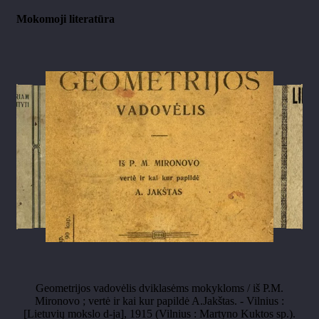
Mokomoji literatūra
Geometrijos vadovėlis dviklasėms mokykloms / iš P.M.
Mironovo ; vertė ir kai kur papildė A.Jakštas. - Vilnius :
[Lietuvių mokslo d-ja], 1915 (Vilnius : Martyno Kuktos sp.).