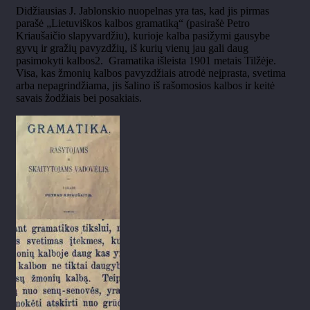
Didžiausias J. Jablonskio nuopelnas yra tas, kad jis pirmas
parašė „Lietuviškos kalbos gramatiką“ (pasirašė Petro
Kriaušaičio slapyvardžiu), kurioje kalba pasižymi gausybe
gyvų ir gražių pavyzdžių, iš kurių vienų jau gali daug
pasimokyti kalbos2. Gramatika išleista 1901 metais Tilžėje.
Visa, kas žmonių kalbos pavyzdžiais atrodė neįprasta, svetima
arba nepagrindžiama, jis šalino iš rašomosios kalbos ir keitė
savais žodžiais bei posakiais.