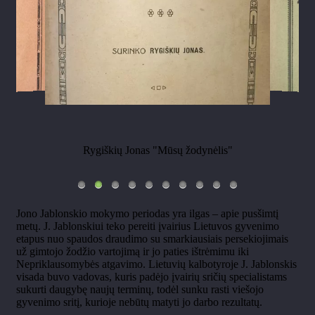
Rygiškių Jonas "Mūsų žodynėlis"
Jono Jablonskio mokymo periodas yra ilgas – apie pusšimtį
metų. J. Jablonskiui teko pereiti įvairius Lietuvos gyvenimo
etapus nuo spaudos draudimo su smarkiausiais persekiojimais
už gimtojo žodžio vartojimą ir jo paties ištrėmimu iki
Nepriklausomybės atgavimo. Lietuvių kalbotyroje J. Jablonskis
visada buvo vadovas, kuris padėjo įvairių sričių specialistams
sukurti daugybę naujų terminų, todėl sunku rasti viešojo
gyvenimo sritį, kurioje nebūtų matyti jo darbo rezultatų.