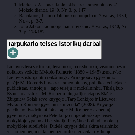
Merkelis, A. Jonas Jablonskis – visuomenininkas. //
Mokslo dienos, 1940, Nr. 3, p. 147.
Balčikonis, J. Jono Jablonskio nuopelnai. // Vairas, 1930,
Nr. 4, p. 3-7.
Jono Jablonskio nuopelnai ir reikšmė. // Vairas, 1940, Nr.
3, p. 178-182.
Tarpukario teisės istorikų darbai
Lietuvos teisės istoriko, teisininko, mokslininko, visuomenės ir
politikos veikėjo Mykolo Romerio (1880 – 1945) asmenybė
Lietuvos istorijai itin reikšminga. Pirmoje savo gyvenimo
pusėje M. Romeris buvo visuomenininkas, politikos veikėjas ir
publicistas, antrojoje – tapo teisėju ir mokslininku. Tikslą kuo
išsamiau atskleisti M. Romerio biografijos etapus iškėlė
Zbigniew Solak savo knygoje „Tarp Lenkijos ir Lietuvos:
Mykolo Romerio gyvenimas ir veikla“ (2008). Knygoje
pateikiami išskirtiniai faktai apie M. Romerio asmeninį
gyvenimą, mokymosi Peterburgo imperatoriškoje teisės
mokykloje ypatumai bei studijų Paryžiuje Politinių mokslų
mokykloje subtilybės. Didelė knygos dalis skirta teisininko
visuomeninei, redakcinei bei profesinei veiklai Vilniuje.