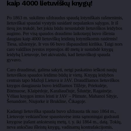
kaip 4000 lietuviškų knygų!
Po 1863 m. sukilimo uždraudus spaudą lotyniškais rašmenimis,
lietuviškai spaudai vystytis susidarė nepalankos sąlygos. Ir iš
tiesų jos trukdė, bet jokiu būdu nesustabdė lietuviškos leidybos
augimo. Per visą spaudos draudimo laikotarpį buvo išleista
daugiau kaip 4000 lietuviškų leidinių lotyniškomis raidėmis!
Tiesa, užsienyje. Ir vos 66 buvo išspausdinti kirilika. Taigi nors
caro valdžios įvestos represijos 40 metų ir sustabdė knygų
leidybą Lietuvoje, bet akivaizdu, kad lietuviškoji spauda
gyvavo.
Caro draudimai, galima sakyti, netgi paskatino ieškoti naujų
lietuviškos spaudos leidimo būdų ir vietų. Knygų leidybos
centrais tapo Mažoji Lietuva ir JAV. Draudžiamos lietuviškos
knygos daugiausia buvo leidžiamos Tilžėje, Priekulėje,
Bitėnuose, Klaipėdoje, Karaliaučiuje, Šilutėje, Ragainėje.
Vėliau knygos imtos leisti ir JAV – Plimute, Mahanoi Sityje,
Šenandore, Niujorke ir Brukline, Čikagoje.
Kadangi lietuviška spauda buvo uždrausta tik nuo 1864 m.,
Lietuvoje veikiančiose spaustuvėse imta sąmoningai gudrauti
knygose įrašant ankstesnių metų, t. y. iki 1864 m., datą. Tokių,
neva anksčiau išleistų knygų, vadinamų kontrafakcijomis,