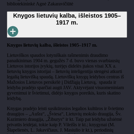
bibliotekininkė Agnė Zakaravičiūtė
Knygos lietuvių kalba, išleistos 1905–
1917 m.
Knygos lietuvių kalba, išleistos 1905–1917 m.
Lietuviškos spaudos lotyniškais rašmenimis draudimo
panaikinimas 1904 m. gegužės 7 d. buvo vienas svarbiausių
Lietuvos istorijos įvykių, turėjęs didelės įtakos visai XX a.
lietuvių knygos istorijai – lietuvių inteligentija stengėsi atkurti
legalią lietuvišką spaudą. Lietuviškų knygų leidybos centras iš
Mažosios Lietuvos persikėlė į Didžiąją Lietuvą, spauda ir
leidyba pradėjo sparčiai augti JAV. Aktyvėjant visuomeniniam
gyvenimui ir švietimui, didėjo knygos poreikis, kuris skatino
leidybą.
Knygas pradėjo leisti susikūrusios legalios kultūros ir švietimo
draugijos – „Aušra“, „Šviesa“, Lietuvių mokslo draugija, Šv.
Kazimiero draugija, „Žiburys“ ir kt. Taip pat leidyba užsiėmė
privatūs leidėjai, tokie kaip P. Vileišis ir kt.; knygynai (M.
Šlapelienės, L. Jakavičiaus, J. Masiulio ir kt.), periodinių