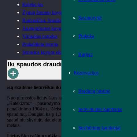
Kolekcijos
Žymių žmonių knygų rinkiniai
Savanorystė
Rankraščiai. Smulkieji spaudiniai
Autografuotos knygos
Praktika
Virtualios parodos
Prakalbinta istorija
Senosios knygos ekspozicija
Karjera
Iki spaudos draudimo
Rezervacijos
Ką skaitėme lietuviškai iki XIX a. vid.?
Išradimų būstinė
Nuo pirmosios lietuviškos knygos – Martyno Mažvydo
„Katekizmo“ – pasirodymo 1547 m. iki spaudos draudimo
panaikinimo 1904 m., išleista apie 5,5 tūkst. lietuviškų
Individualūs kambariai
spaudinių. Daugiau kaip 1,2 tūkst. jų saugoma Senųjų ir retų
spaudinių skyriuje, daugiausia išleistų spaudos draudimo
metais.
Susibūrimų kambariai
Lietuviško rašto pradžia – religiniai tekstai