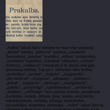
„Aušros“ laikais buvo vartojami ne visai vykę naujadarai
„ateitinė“ (ateitis), „dirbtuvas“ (mašina), „oramieris“
(barometras), „pakabas“ (medalis), „rėdikas“ (redaktorius),
„savininkas“ (egoistas), „šviesūnas“ (filosofas), „tvirtynė“
(tvirtovė), „vaidintuvė“ (vaizduotė) ir kt. išnyko arba įgijo
tinkamesnę reikšmę. Taip pat J. Jablonskio dėka žodžiai
„atvirlaiškis“, „atvirutė“, „bedarbė“, „daugiskaitlis“,
„dievmeldystė“, „dvarponis“, „įdomautis“, „išdirbinys“,
„įtekmė“, „langinyčia“, „melturgis“, „neprigulmybė“,
„paišelis“, „pirmyneiga“, „sandarbininkas“, „savistoviai“,
„skaitlinė“, „viršžmogis“ buvo pakeisti atviruku, pamaldomis,
dvarininku, domėtis, dirbiniu, įtaka, langine, prekymečiu,
nepriklausomybe, pieštuku, pažanga, bendradarbiu,
savarankiškai, skaitmeniu, antžmogiu. „Aušros“ laikais lietuvių
rašytinėje kalboje buvo gausu nereikalingų svetimybių ir kitų