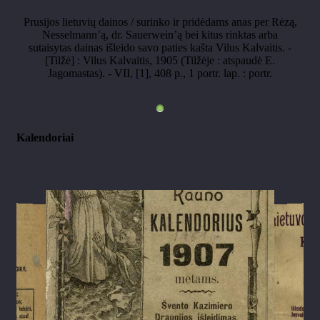
Prusijos lietuvių dainos / surinko ir pridėdams anas per Rėzą,
Nesselmann’ą, dr. Sauerwein’ą bei kitus rinktas arba
sutaisytas dainas išleido savo paties kašta Vilus Kalvaitis. -
[Tilžė] : Vilus Kalvaitis, 1905 (Tilžėje : atspaudė E.
Jagomastas). - VII, [1], 408 p., 1 portr. lap. : portr.
Kalendoriai