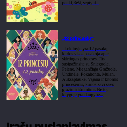
penki, šeši, septyni...
„12 princesių“
Leidinyje yra 12 pasakų,
kurios visos pasakoja apie
skirtingas princeses. Jūs
susipažinsite su Snieguole,
Pelene, Miegančiąja Gražuole,
Undinėle, Pokahonta, Mulan,
Auksaplauke, Vajana ir kitomis
princesėmis, kurios žavi savo
grožiu ir išmintimi. Be to,
knygoje yra daugybė...
Įrašų puslapiavimas