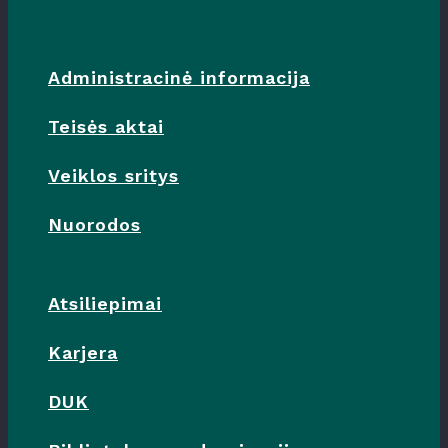
Administracinė informacija
Teisės aktai
Veiklos sritys
Nuorodos
Atsiliepimai
Karjera
DUK