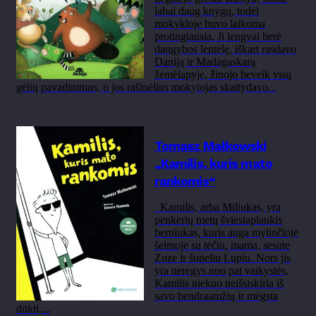
labai daug knygų, todėl
mokykloje buvo laikoma
protingiausia. Ji lengvai berė
daugybos lentelę, iškart rasdavo
Daniją ir Madagaskarą
žemėlapyje, žinojo beveik visų
gėlių pavadinimus, o jos rašinėlius mokytojas skaitydavo...
Tomasz Małkowski
„Kamilis, kuris mato
rankomis“
Kamilis, arba Miliukas, yra
penkerių metų šviesiaplaukis
berniukas, kuris auga mylinčioje
šeimoje su tėčiu, mama, sesute
Zuze ir šuneliu Lupiu. Nors jis
yra neregys nuo pat vaikystės,
Kamilis niekuo neišsiskiria iš
savo bendraamžių ir mėgsta
dūkti,...