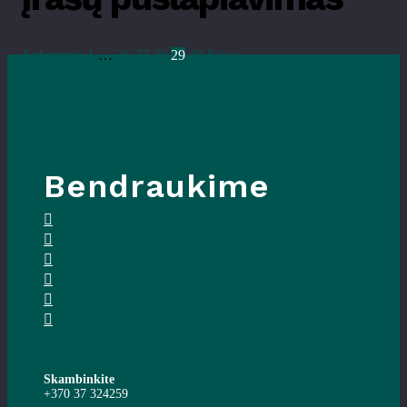
Ankstesnis
1
…
26
27
28
29
30
Kitas
Bendraukime
Skambinkite
+370 37 324259