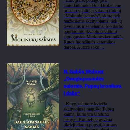
Etnografė, pedagogė ir
tautodailininkė Ona Drobelienė
pristato ypatingą sakmių rinkinį
"Molinukų sakmės", skirtą tiek
mažiesiems skaitytojams, tiek jų
tėveliams ir seneliams. Šio darbo
pagrindiniu įkvėpimo šaltiniu
tapo garsios Merkinės keramikės
Rūtos Indrašiūtės keramikos
darbai. Autorė sako:...
N. Gabija Wolmer
„Daugiapasaulės
sakmės. Pupsų kronikos.
I dalis“
Knygos autorė kviečia
skaitytojus į magišką Pupsų
kaimą, kuris yra Unduno
slėnyje. Kaimelyje gyvena
tikrieji klonių pupsai, kuriuos
pavadino kaimynai uksai ir