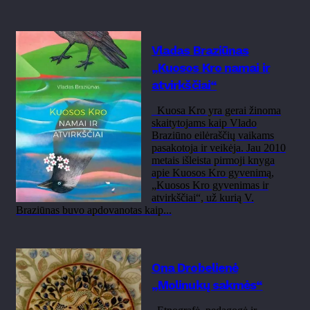
Vladas Braziūnas
„Kuosos Kro namai ir
atvirkščiai“
Kuosa Kro yra gerai žinoma
skaitytojams kaip Vlado
Braziūno eilėraščių vaikams
pasakotoja ir veikėja. Jau 2010
metais išleista pirmoji knyga
apie Kuosos Kro gyvenimą,
„Kuosos Kro gyvenimas ir
atvirkščiai“, už kurią V.
Braziūnas buvo apdovanotas kaip...
Ona Drobelienė
„Molinukų sakmės“