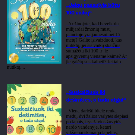
„Jeigu pasaulyje būtų
100 vaikų“
Ar žinojote, kad beveik du
milijardai žmonių mūsų
planetoje yra jaunesni nei 15
metų? Galite įsivaizduoti, kas
nutiktų, jei šis vaikų skaičius
sumažėtų iki 100 ir jie
apsigyventų viename kaime? Ar
jie galėtų susikalbėti? Jei taip
nutiktų,...
„Suskaičiuok iki
dešimties, o tada atgal“
Viena darbšti bitelė renka
medų, dvi žalios varlytės slepiasi
po lapais, trys žavios žuvytės
nardo vandenyje, keturi
vikšreliai skanauja lapelius,