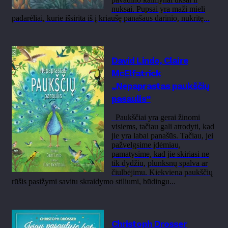
nuksai. Pupsai yra maži mieli
padarėliai, kurie išsirita iš į kriaušę panašaus darinio, nukritę...
David Lindo, Claire
McElfatrick
„Nepaprastas paukščių
pasaulis“
Paukščiai yra gerai žinomi
visiems, tačiau gali atrodyti, kad
jie yra labai panašūs. Tačiau, jei
pažvelgsime įdėmiau,
pamatysime, kad jie skiriasi ne
tik dydžiu, plunksnų spalva ar
čiulbėjimu. Kiekviena paukščių
rūšis pasižymi savitu skraidymo stiliumi, būdingu...
Christoph Drosser