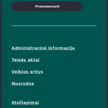
Prenumeruoti
Administracinė informacija
Teisės aktai
Veiklos sritys
Nuorodos
Atsiliepimai