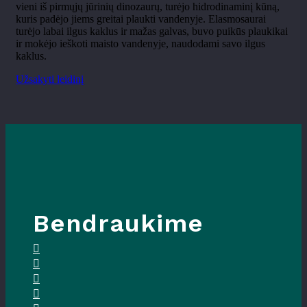
vieni iš pirmųjų jūrinių dinozaurų, turėjo hidrodinaminį kūną,
kuris padėjo jiems greitai plaukti vandenyje. Elasmosaurai
turėjo labai ilgus kaklus ir mažas galvas, buvo puikūs plaukikai
ir mokėjo ieškoti maisto vandenyje, naudodami savo ilgus
kaklus.
Užsakyti leidinį
Bendraukime