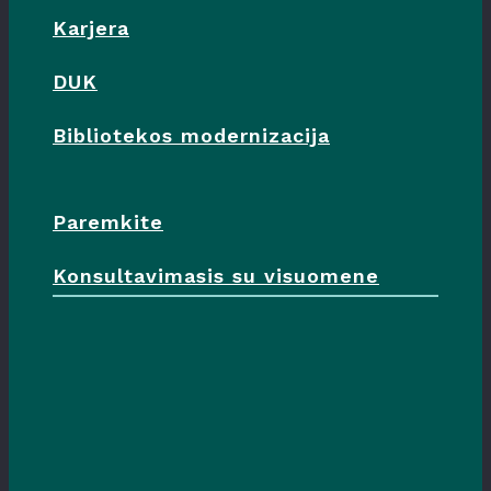
Karjera
DUK
Bibliotekos modernizacija
Paremkite
Konsultavimasis su visuomene