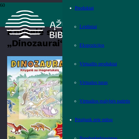
Produktai
Pradžia
›
Knygos
›
Leidiniai
›
Vaikų literatūra
›
Knygelė su
magnetukais „Dinozaurai“
Leidiniai
Knygelė su magnetukais
„Dinozaurai“
Ekspozicijos
Įvertink knygą!
Virtualūs produktai
Virtualus turas
Virtualios realybės patirtis
Prisijunk prie mūsų
Bendradarbiavimas