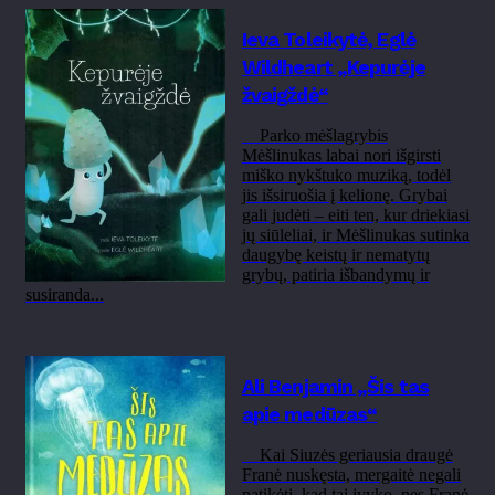
Ieva Toleikytė, Eglė
Wildheart „Kepurėje
žvaigždė“
Parko mėšlagrybis
Mėšlinukas labai nori išgirsti
miško nykštuko muziką, todėl
jis išsiruošia į kelionę. Grybai
gali judėti – eiti ten, kur driekiasi
jų siūleliai, ir Mėšlinukas sutinka
daugybę keistų ir nematytų
grybų, patiria išbandymų ir
susiranda...
Ali Benjamin „Šis tas
apie medūzas“
Kai Siuzės geriausia draugė
Franė nuskęsta, mergaitė negali
patikėti, kad tai įvyko, nes Franė