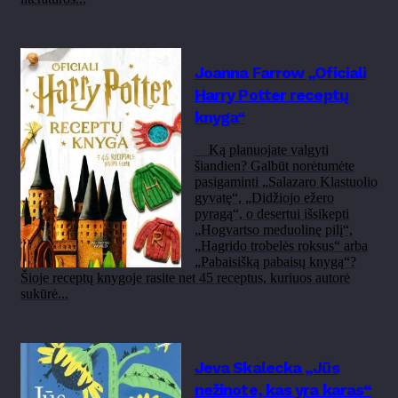
Joanna Farrow „Oficiali
Harry Potter receptų
knyga“
Ką planuojate valgyti
šiandien? Galbūt norėtumėte
pasigaminti „Salazaro Klastuolio
gyvatę“, „Didžiojo ežero
pyragą“, o desertui išsikepti
„Hogvartso meduolinę pilį“,
„Hagrido trobelės roksus“ arba
„Pabaisišką pabaisų knygą“?
Šioje receptų knygoje rasite net 45 receptus, kuriuos autorė
sukūrė...
Jeva Skalecka „Jūs
nežinote, kas yra karas“