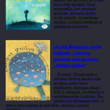
buvo puiki plaukikė. Siuzė
nusprendžia, kad vienintelė
priežastis, dėl kurios galėjo
įvykti nelaimė, yra nuodinga
medūza. Ji nustoja bendrauti su
aplinkiniais žmonėmis...
Jūratė Šlekonytė, Gytis
Vaškelis „Lietuvių
pasakos apie gyvūnus
„Dangus griūva“
Knygoje "Dangus griūva"
surinktos lietuvių pasakos apie
gyvūnus, kurios buvo
publikuotos skirtingais laikais -
XIX a. pabaigoje, sovietmečiu ir
nepriklausomoje Lietuvoje. Šios
pasakos turi išliekamąją vertę. O
dalis jų buvo paimtos iš rankraščių, saugomų Lietuvių
literatūros...