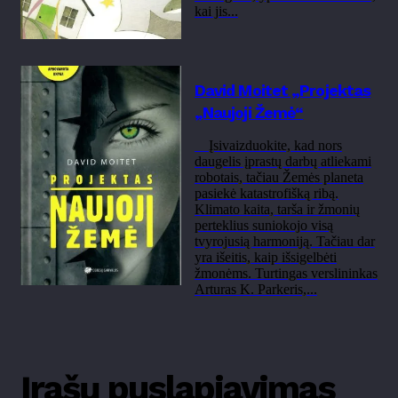
kai jis...
David Moitet „Projektas
„Naujoji Žemė“
Įsivaizduokite, kad nors
daugelis įprastų darbų atliekami
robotais, tačiau Žemės planeta
pasiekė katastrofišką ribą.
Klimato kaita, tarša ir žmonių
perteklius suniokojo visą
tvyrojusią harmoniją. Tačiau dar
yra išeitis, kaip išsigelbėti
žmonėms. Turtingas verslininkas
Arturas K. Parkeris,...
Įrašų puslapiavimas