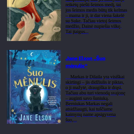
reikėtų piešti šeimos medį, tai
jos šeimos medis būtų tik kelmas
– mama ir ji, ir dar viena šakelė
su Suke. Tačiau vietoj šeimos
medžio, Dainė nupiešia vilkę.
Tai įtaigus...
Jane Elson „Šuo
mėnulis“
Markas ir Dilaila yra visiškai
skirtingi – jis didžiulis ir piktas,
o ji mažytė, draugiška ir drąsi.
Tačiau abu turi vienodą svajonę
– auginti savo šuniuką.
Berniukas Markas negali
atsidžiaugti, kai tuščiame
kaimynų name apsigyvena
šuo,...