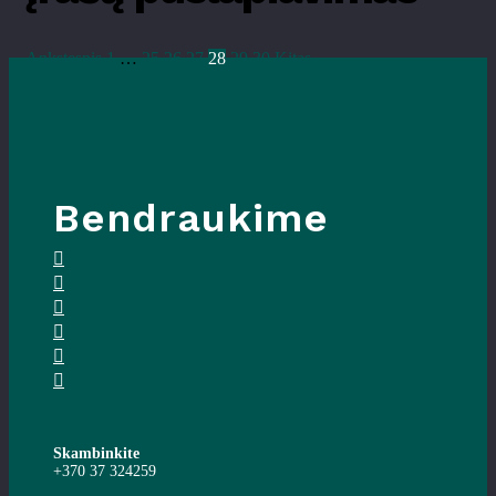
Ankstesnis
1
…
25
26
27
28
29
30
Kitas
Bendraukime
Skambinkite
+370 37 324259