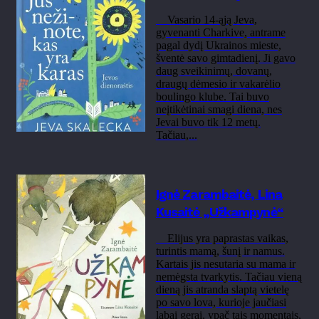
Vasario 14-ąją Jeva,
gyvenanti Charkive, antrame
pagal dydį Ukrainos mieste,
šventė savo gimtadienį. Ji gavo
daug sveikinimų, dovanų,
draugų dėmesio ir vakarėlio
boulingo klube. Tai buvo
neįtikėtinai smagi diena, nes
Jevai buvo tik 12 metų.
Tačiau,...
Ignė Zarambaitė, Lina
Kusaitė „Užkampynė“
Elijus yra paprastas vaikas,
turintis mamą, šunį ir namus.
Kartais jis nesutaria su mama ir
nemėgsta tvarkytis. Tačiau vieną
dieną jis atranda slaptą vietelę
po savo lova, kurioje jaučiasi
labai gerai, ypač tais momentais,