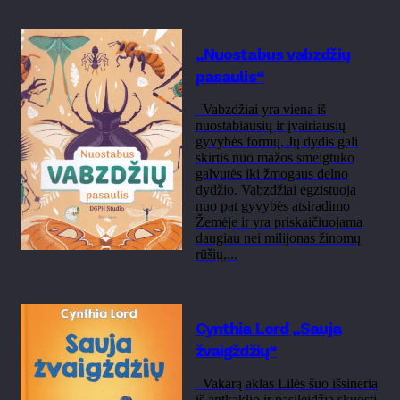
„Nuostabus vabzdžių
pasaulis“
Vabzdžiai yra viena iš
nuostabiausių ir įvairiausių
gyvybės formų. Jų dydis gali
skirtis nuo mažos smeigtuko
galvutės iki žmogaus delno
dydžio. Vabzdžiai egzistuoja
nuo pat gyvybės atsiradimo
Žemėje ir yra priskaičiuojama
daugiau nei milijonas žinomų
rūšių,...
Cynthia Lord „Sauja
žvaigždžių“
Vakarą aklas Lilės šuo išsineria
iš antkaklio ir pasileidžia skuosti