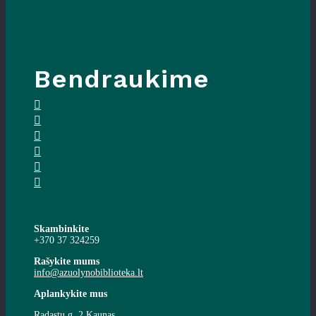
Bendraukime
Skambinkite
+370 37 324259
Rašykite mums
info@azuolynobiblioteka.lt
Aplankykite mus
Radastų g. 2 Kaunas