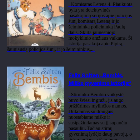
Komisaras Letena 4. Plaukuota
byla yra detektyvinės
pasakojimų serijos apie policijos
šunį komisarą Leteną ir jo
šeimininką policininką Paulų
dalis. Skirta jaunesniojo
mokyklinio amžiaus vaikams. Ši
istorija pasakoja apie Pipirą,
šauniausią policijos šunį, ir jo šeimininkus,...
Felix Salten „Bembis.
Miško gyvenimo istorija“
Stirniuko Bembio vaikystė
buvo šviesi ir graži, jis augo
prižiūrimas mylinčios mamos.
Dūkdamas su draugais
nuostabiame miške ir
susipažindamas su jį supančiu
pasauliu. Tačiau stirnų
gyvenimą lydėjo daug pavojų, o
grėsmingiausia iš jų buvo