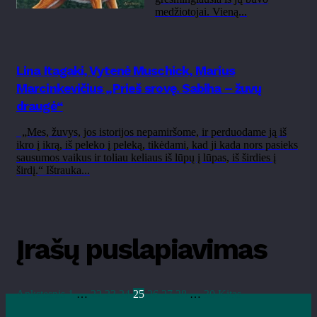
medžiotojai. Vieną...
Lina Itagaki, Vytenė Muschick, Marius
Marcinkevičius „Prieš srovę. Sabiha – žuvų
draugė“
„Mes, žuvys, jos istorijos nepamiršome, ir perduodame ją iš
ikro į ikrą, iš peleko į peleką, tikėdami, kad ji kada nors pasieks
sausumos vaikus ir toliau keliaus iš lūpų į lūpas, iš širdies į
širdį.“ Ištrauka...
Įrašų puslapiavimas
Ankstesnis
1
…
22
23
24
25
26
27
28
…
30
Kitas