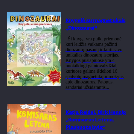
Knygelė su magnetukais
„Dinozaurai“
Ši knyga yra puiki priemonė,
kuri leidžia vaikams pažinti
dinozaurų pasaulį ir kurti savo
unikalias dinozaurų istorijas.
Knygos puslapiuose yra 4
nuotaikingi gamtovaizdžiai,
kuriuose galima išdėlioti 16
spalvotų magnetukų ir mokytis
apie dinozaurus. Patogus,
sandariai užsidarantis...
Katja Reidel, Dirk Hennig
„Komisaras Letena.
Plaukuota byla“