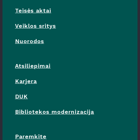
Teisės aktai
Veiklos sritys
Nuorodos
Atsiliepimai
Karjera
DUK
Bibliotekos modernizacija
Paremkite