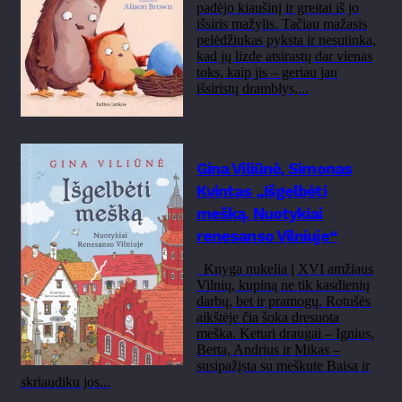
padėjo kiaušinį ir greitai iš jo
išsiris mažylis. Tačiau mažasis
pelėdžiukas pyksta ir nesutinka,
kad jų lizde atsirastų dar vienas
toks, kaip jis – geriau jau
išsiristų dramblys,...
Gina Viliūnė, Simonas
Kvintas „Išgelbėti
mešką. Nuotykiai
renesanso Vilniuje“
Knyga nukelia į XVI amžiaus
Vilnių, kupiną ne tik kasdienių
darbų, bet ir pramogų. Rotušės
aikštėje čia šoka dresuota
meška. Keturi draugai – Ignius,
Berta, Andrius ir Mikas –
susipažįsta su meškute Baisa ir
skriaudiku jos...