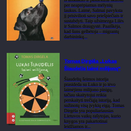
per neaprėpiamus mėlynių
laukus. Laimė, Salmai pavyksta
jį prisivilioti savo priešpiečiais ir
sustabdyti. Taip užsimezga Lilės
ir Salmos draugystė. Paaiškėja,
kad šuns gelbėtoja – migrantų
darbininkų...
Tomas Dirgėla „Lukas
Šiaudelis laimi milijoną“
Šiaudelių šeimos istorija
prasideda su Luko ir jo tėvo
laimėjimu milijono pinigų,
tačiau skaitytojui reikia
perskaityti trečiąją istoriją, kad
sužinotų visą įvykių eigą. Tomas
Dirgėla yra populiariausias
Lietuvos vaikų rašytojas, kurio
knygos yra pakartotinai
leidžiamos ir...