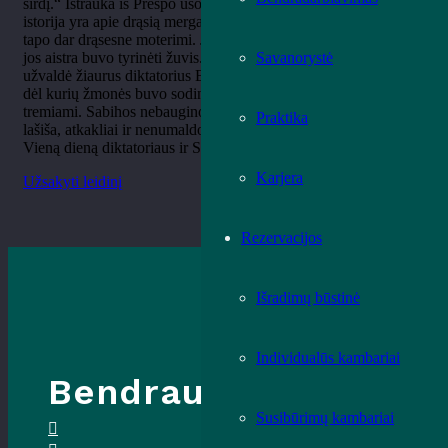
širdį.“ Ištrauka iš Prespo ūsoriaus povandeninio dienoraščio Ši
istorija yra apie drąsią mergaitę Sabihą Kasimati, kuri išaugusi
tapo dar drąsesne moterimi. Ji gyveno Albanijoje, o didžiausia
jos aistra buvo tyrinėti žuvis. Tačiau atėjo laikas, kai šalį
Savanorystė
užvaldė žiaurus diktatorius Enveris Hodža. Jis ėmėsi pertvarkų,
dėl kurių žmonės buvo sodinami į kalėjimus, žudomi ir
tremiami. Sabihos nebaugino jokie sunkumai, ji tarsi laukinė
Praktika
lašiša, atkakliai ir nenumaldomai, judėjo savojo tikslo link.
Vieną dieną diktatoriaus ir Sabihos keliai susidūrė…
Karjera
Užsakyti leidinį
Rezervacijos
Išradimų būstinė
Individualūs kambariai
Bendraukime
Susibūrimų kambariai