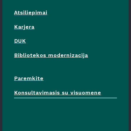
Atsiliepimai
Karjera
DUK
Bibliotekos modernizacija
Paremkite
Konsultavimasis su visuomene