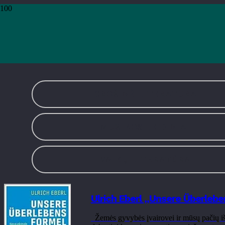
Pradžia
›
Leidiniai
›
Teminė literatūra
›
Puslapis 30
Teminė literatū
GROŽINĖ LITERATŪRA
MUZIKOS LEIDINIAI
VAIKŲ LITERATŪRA
Ulrich Eberl „Unsere Überleb
Žemės gyvybės įvairovei ir mūsų pačių išl