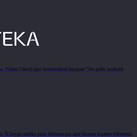
. Vėliau Cheryl tapo bendraautore knygoje "Jūs galite susikurti
. Ši knyga suteiks jums informacijos apie duonos kepimo reikmenis,