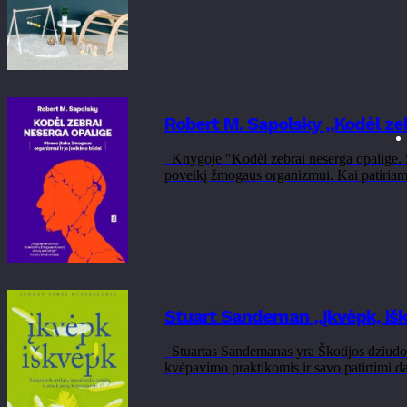
Robert M. Sapolsky „Kodėl zeb
Knygoje "Kodėl zebrai neserga opalige. Str
poveikį žmogaus organizmui. Kai patiriame
Stuart Sandeman „Įkvėpk, iš
Stuartas Sandemanas yra Škotijos dziudo če
kvėpavimo praktikomis ir savo patirtimi da