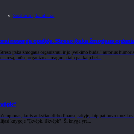
Susibūrimų kambariai
rai neserga opalige. Streso įtaka žmogaus organizm
eso įtaka žmogaus organizmui ir jo įveikimo būdai" autorius humoristiš
 stresą, mūsų organizmas reaguoja taip pat kaip bet...
kvėpk“
mpionas, kuris anksčiau dirbo finansų srityje, taip pat buvo muzikos pr
lijasi knygoje "Įkvėpk, iškvėpk". Ši knyga yra...