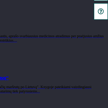
astis, aprašo svarbiausius medicinos atradimus per praėjusius amžius
otrūkius....
uvą“
ačių maršrutų po Lietuvą". Knygoje pateikiami vaizdingiausi
atarimų tiek patyrusiems...