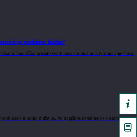
ui ir jo įveikimo būdai“
kai ir šmaikščiai pristato svarbiausius mokslinius tyrimus apie streso
odiuseris ir radijo didžėjus. Po tragiškos netekties jis susidomėjo