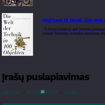
Wolfgang M. Heckl „Die Welt 
Ši knyga pasakoja apie žmonių pastangas tyr
pristato Vokietijos technikos muziejaus obj
Įrašų puslapiavimas
Ankstesnis
1
…
27
28
29
30
31
32
33
…
35
Kitas