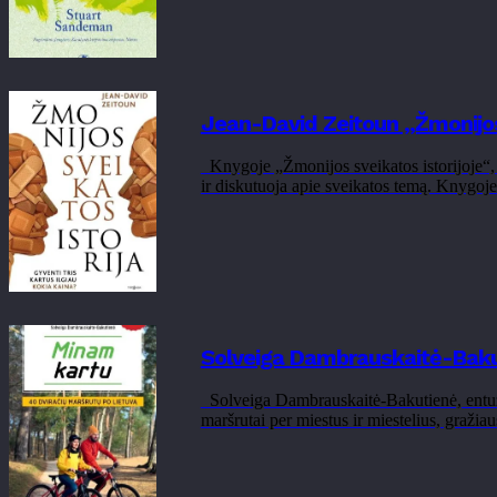
Jean-David Zeitoun „Žmonijos 
Knygoje „Žmonijos sveikatos istorijoje“, J
ir diskutuoja apie sveikatos temą. Knygoje
Solveiga Dambrauskaitė-Bakut
Solveiga Dambrauskaitė-Bakutienė, entuzia
maršrutai per miestus ir miestelius, gražia