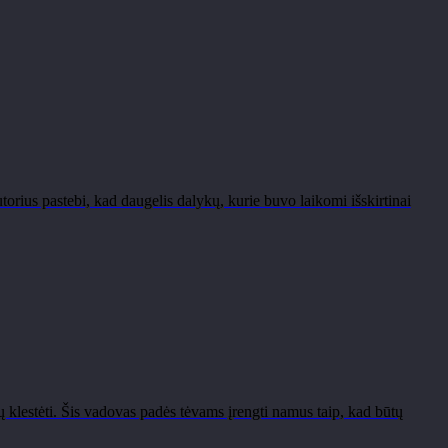
rius pastebi, kad daugelis dalykų, kurie buvo laikomi išskirtinai
 klestėti. Šis vadovas padės tėvams įrengti namus taip, kad būtų