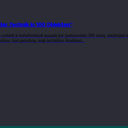
der Technik in 100 Objekten“
inėti ir transformuoti pasaulį per pastaruosius 500 metų, naudojant tech
ektus, kad parodytų, kaip technikos išradimai...