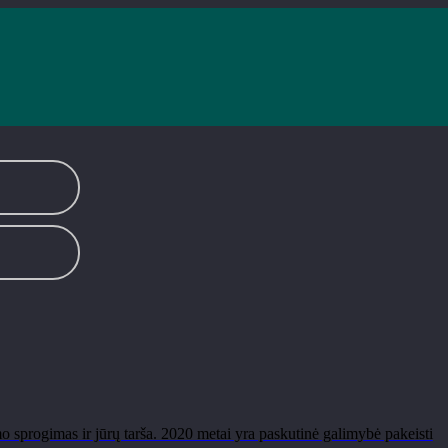
 sprogimas ir jūrų tarša. 2020 metai yra paskutinė galimybė pakeisti