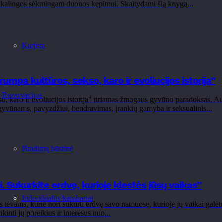
 reikalingos sėkmingam duonos kepimui. Skaitydami šią knygą...
Karjera
pa kultūros, sekso, karo ir evoliucijos istorija”
Rezervacijos
karo ir evoliucijos istorija" tiriamas žmogaus gyvūno paradoksas. Auto
s gyvūnams, pavyzdžiui, bendravimas, įrankių gamyba ir seksualinis...
Išradimų būstinė
 Sukurkite erdvę, kurioje klestės jūsų vaikas”
Individualūs kambariai
ėvams, kurie nori sukurti erdvę savo namuose, kurioje jų vaikai galėtų
nti jų poreikius ir interesus nuo...