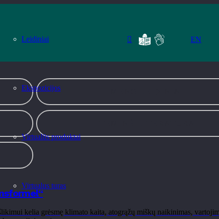
ra
Leidiniai
EN
Ekspozicijos
MENO LEIDINIAI
TEMINĖ LITERATŪRA
Virtualūs produktai
Virtualus turas
ensformel“
ikimui kelia grėsmę klimato kaita, atogrąžų miškų naikinimas, vartojimo