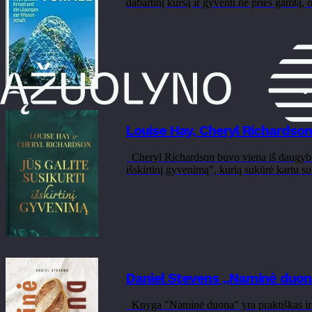
dabartinį kursą ir gyventi ne prieš gamtą, o
Louise Hay, Cheryl Richardson 
Cheryl Richardson buvo viena iš daugybės 
išskirtinį gyvenimą", kurią sukūrė kartu su
Daniel Stevens „Naminė duon
Knyga "Naminė duona" yra praktiškas ir i