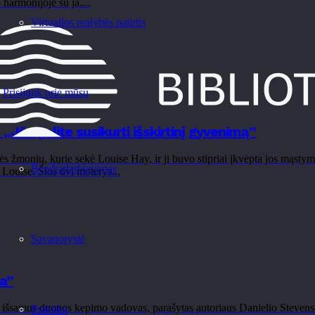
 harmonijoje su ja....
Virtualios realybės patirtis
Prisijunk prie mūsų
„Jūs galite susikurti išskirtinį gyvenimą”
žmonių, kurie sekė Louise Hay, ir ji buvo stipriai įkvėpta jos mąstymo
Bendradarbiavimas
 Louise. Šios dvi moterys...
Savanorystė
a”
šsamus duonos kepimo vadovas, parašytas autoriaus Danielio Stevenso
Praktika