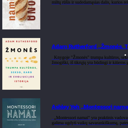
miltų rūšis ir sudedamąsias dalis, kurios
Adam Rutherford „Žmonės. Trum
Knygoje "Žmonės" trumpa kultūros, sekso, 
žmogiški, iš tikrųjų yra būdingi ir kitiem
Ashley Yeh „Montessori namai.
„Montessori namai“ yra praktinis vadovas t
galima ugdyti vaikų savarankiškumą, patenki