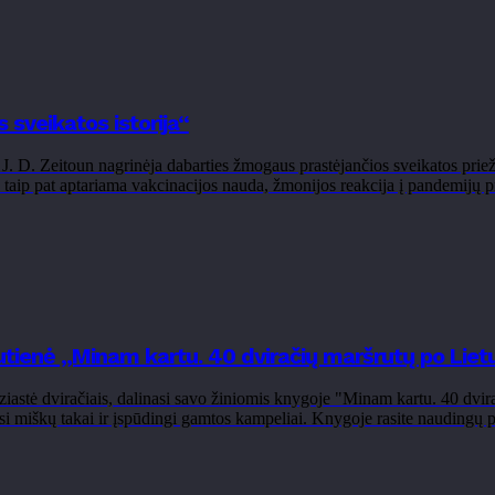
sveikatos istorija“
. D. Zeitoun nagrinėja dabarties žmogaus prastėjančios sveikatos priež
 taip pat aptariama vakcinacijos nauda, žmonijos reakcija į pandemijų pr
ienė „Minam kartu. 40 dviračių maršrutų po Liet
stė dviračiais, dalinasi savo žiniomis knygoje "Minam kartu. 40 dvir
usi miškų takai ir įspūdingi gamtos kampeliai. Knygoje rasite naudingų p