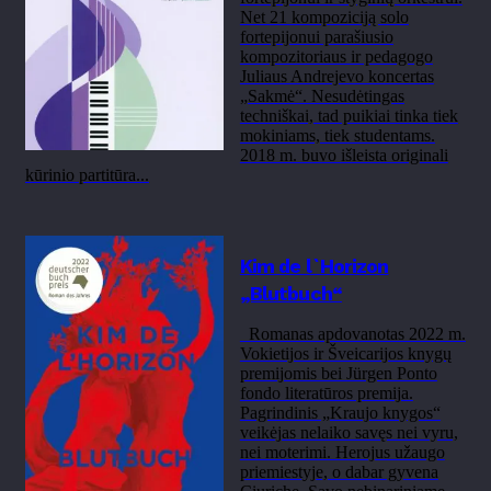
Net 21 kompoziciją solo
fortepijonui parašiusio
kompozitoriaus ir pedagogo
Juliaus Andrejevo koncertas
„Sakmė“. Nesudėtingas
techniškai, tad puikiai tinka tiek
mokiniams, tiek studentams.
2018 m. buvo išleista originali
kūrinio partitūra...
Kim de l`Horizon
„Blutbuch“
Romanas apdovanotas 2022 m.
Vokietijos ir Šveicarijos knygų
premijomis bei Jürgen Ponto
fondo literatūros premija.
Pagrindinis „Kraujo knygos“
veikėjas nelaiko savęs nei vyru,
nei moterimi. Herojus užaugo
priemiestyje, o dabar gyvena