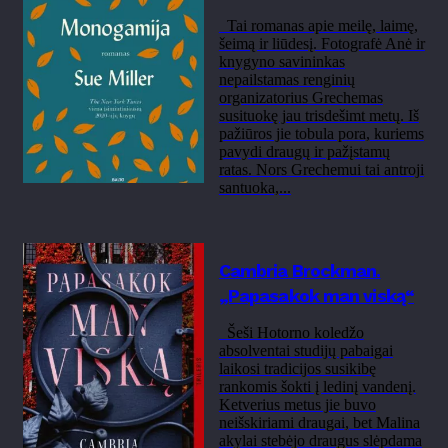
Tai romanas apie meilę, laimę,
šeimą ir liūdesį. Fotografė Anė ir
knygyno savininkas
nepailstamas renginių
organizatorius Grechemas
susituokę jau trisdešimt metų. Iš
pažiūros jie tobula pora, kuriems
pavydi draugų ir pažįstamų
ratas. Nors Grechemui tai antroji
santuoka,...
Cambria Brockman.
„Papasakok man viską“
Šeši Hotorno koledžo
absolventai studijų pabaigai
laikosi tradicijos susikibę
rankomis šokti į ledinį vandenį.
Ketverius metus jie buvo
neišskiriami draugai, bet Malina
akylai stebėjo draugus slėpdama