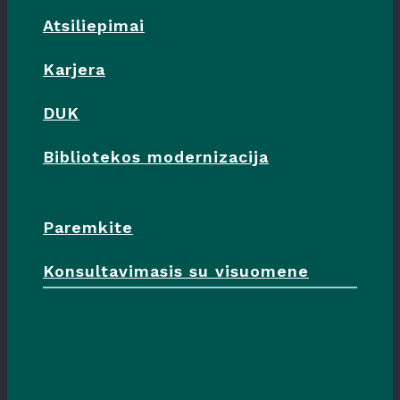
Atsiliepimai
Karjera
DUK
Bibliotekos modernizacija
Paremkite
Konsultavimasis su visuomene