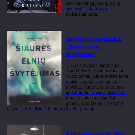
savo sudėtingą praeitį. Kol ji
stengėsi išlaikyti savo
meistriškai kurtą...
Ann-Helen Laestadius.
„Šiaurės elnių
švytėjimas“
Tikrais įvykiais paremtame
Ann-Helen Laestadius romane
vaizduojama jaunos moters kova
ir siekis apginti savo tautos
paveldą. Kartu tai pasakojimas
apie brandą ir meilės giesmė dėl
klimato kaitos nykstančiai
gamtai. Ann-Helen Laestadius
rašytoja, žurnalistė iš Kimnos (Švedija), Samių...
Asta Kazlauskienė, Vilija