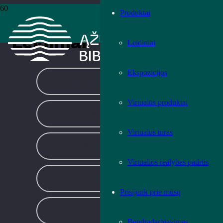
Produktai
Pradžia
›
Leidiniai
›
Puslapis 120
Leidiniai
Leidiniai
Ekspozicijos
GROŽINĖ LITERATŪRA
Virtualūs produktai
MENO LEIDINIAI
Virtualus turas
MUZIKOS LEIDINIAI
Virtualios realybės patirtis
TEMINĖ LITERATŪRA
Prisijunk prie mūsų
VAIKŲ LITERATŪRA
Bendradarbiavimas