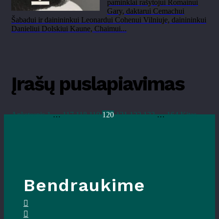
paminklai rašytojui Romainui
Gary, daktarui Cemachui
Šabadui ir dainininkui Leonardui Cohenui Vilniuje, dainininkui
Danieliui Dolskiui Kaune, Chaimui...
Įrašų puslapiavimas
Ankstesnis
1
…
117
118
119
120
121
122
123
…
164
Kitas
Bendraukime