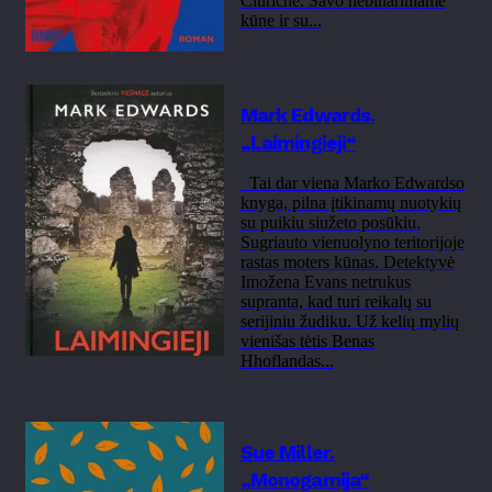
Ciuriche. Savo nebinariniame
kūne ir su...
Mark Edwards.
„Laimingieji“
Tai dar viena Marko Edwardso
knyga, pilna įtikinamų nuotykių
su puikiu siužeto posūkiu.
Sugriauto vienuolyno teritorijoje
rastas moters kūnas. Detektyvė
Imožena Evans netrukus
supranta, kad turi reikalų su
serijiniu žudiku. Už kelių mylių
vienišas tėtis Benas
Hhoflandas...
Sue Miller.
„Monogamija“