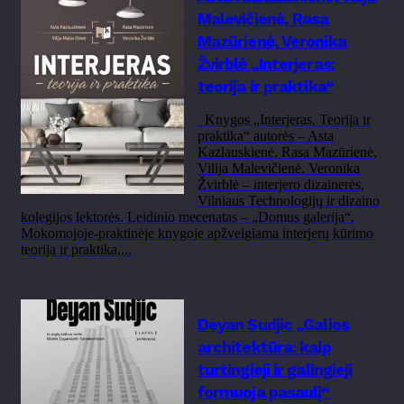
Malevičienė, Rasa
Mazūrienė, Veronika
Žvirblė „Interjeras:
teorija ir praktika“
Knygos „Interjeras. Teorija ir
praktika“ autorės – Asta
Kazlauskienė, Rasa Mazūrienė,
Vilija Malevičienė, Veronika
Žvirblė – interjero dizainerės,
Vilniaus Technologijų ir dizaino
kolegijos lektorės. Leidinio mecenatas – „Domus galerija“.
Mokomojoje-praktinėje knygoje apžvelgiama interjerų kūrimo
teorija ir praktika,...
Deyan Sudjic „Galios
architektūra: kaip
turtingieji ir galingieji
formuoja pasaulį“