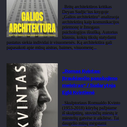
Britų architektūros kritikas
Deyan Sudjic‘ius knygoje
„Galios architektūra“ analizuoja
architektūrą kaip komunikacijos
priemonę ir žmogaus
psichologijos išraišką. Autorius
klausia, kokių tikslų statydami
pastatus siekia individai ir visuomenės. Ką architektūra gali
papasakoti apie mūsų aistras, baimes, visuomenę...
„Romas Kvintas:
įtraukiančio pasakojimo
meistras“ / Sudarytoja
Eglė Kvintienė
Skulptoriaus Romualdo Kvinto
(1953-2018) kūrybą pažįstame
iš skulptūrų, stovinčių miestų ir
miestelių gatvėse ir aikštėse. Tai
daugelio mūsų mėgstami