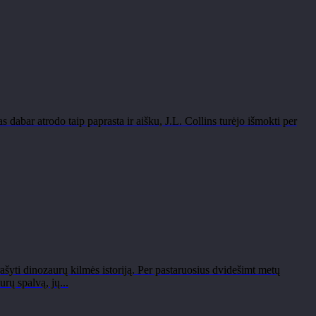
 dabar atrodo taip paprasta ir aišku, J.L. Collins turėjo išmokti per
šyti dinozaurų kilmės istoriją. Per pastaruosius dvidešimt metų
rų spalvą, jų...