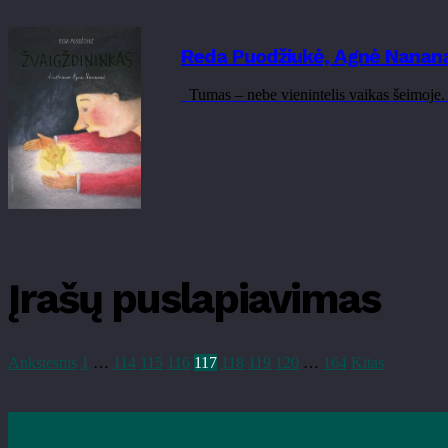
Reda Puodžiukė, Agnė Nananai
Tumas – nebe vienintelis vaikas šeimoje. J
Įrašų puslapiavimas
Ankstesnis
1
…
114
115
116
117
118
119
120
…
164
Kitas