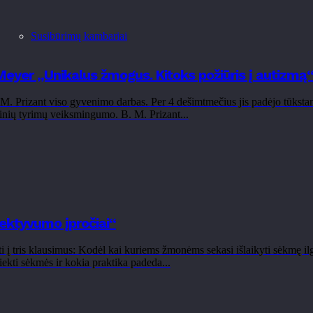
Susibūrimų kambariai
Meyer „Unikalus žmogus. Kitoks požiūris į autizmą
 Prizant viso gyvenimo darbas. Per 4 dešimtmečius jis padėjo tūkstanč
linių tyrimų veiksmingumo. B. M. Prizant...
ektyvumo įpročiai“
 tris klausimus: Kodėl kai kuriems žmonėms sekasi išlaikyti sėkmę ilgą 
ekti sėkmės ir kokia praktika padeda...