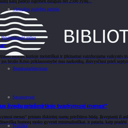
ulinį karą padėjo išgelbėti daugiau nei 2500 žydų...
Virtualios realybės patirtis
Prisijunk prie mūsų
as“
ki istorija, kurioje meistriškai ir įtikinamai vaizduojama vaikystės tr
jos brolio Kriso priklausomybė nuo narkotikų, išsivysčiusi prieš septyni
Bendradarbiavimas
Savanorystė
s švedų priešmirtinio tvarkymosi menas”
osi menas“ pristato išskirtinį namų priežiūros būdą. Įkvepiantį iš ank
avišką humorą moko gyventi minimalistiškai, ir pataria, kaip pradėti ja
Praktika