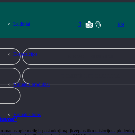
Leidiniai
EN
Ekspozicijos
MENO LEIDINIAI
TEMINĖ LITERATŪRA
Virtualūs produktai
Virtualus turas
ršuvos“
manas apie meilę ir pasiaukojimą. Įkvėptas tikros istorijos apie lenkų 