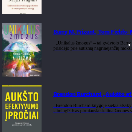
Barry M. Prizant, Tom Fields-
„Unikalus žmogus“ – tai gydytojo Barry M.
prisidėjo prie autizmą nagrinėjančių moks
Brendon Burchard „Aukšto ef
Brendon Burchard knygoje siekia atsakyti į
laimingi? Kas pirmiausia skatina žmones si