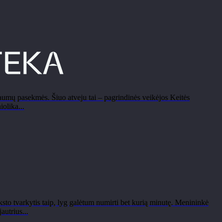
aumų pasekmės. Šiuo atveju tai – pagrindinės veikėjos Keitės
olika...
sto tvarkytis taip, lyg galėtum numirti bet kurią minutę. Menininkė
utrius...