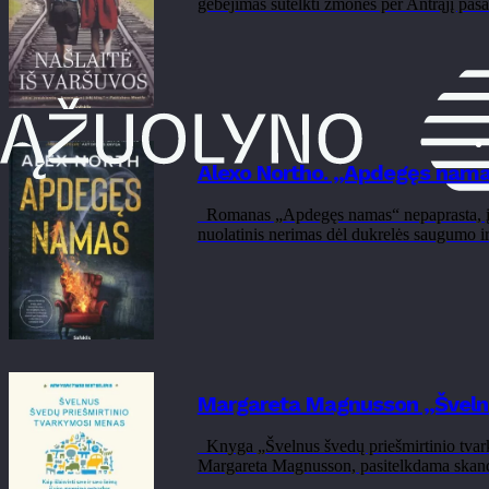
gebėjimas sutelkti žmones per Antrąjį pasa
Alexo Northo. „Apdegęs nam
Romanas „Apdegęs namas“ nepaprasta, įtrau
nuolatinis nerimas dėl dukrelės saugumo ir 
Margareta Magnusson „Švelnu
Knyga „Švelnus švedų priešmirtinio tvarkym
Margareta Magnusson, pasitelkdama skandin