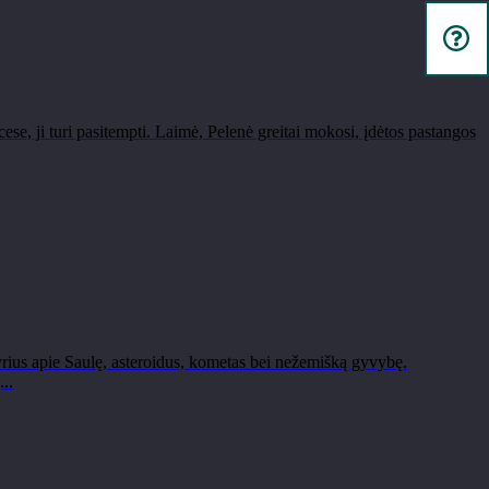
e, ji turi pasitempti. Laimė, Pelenė greitai mokosi, įdėtos pastangos
rius apie Saulę, asteroidus, kometas bei nežemišką gyvybę.
..