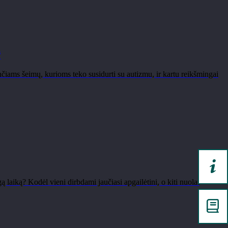
“
iams šeimų, kurioms teko susidurti su autizmu, ir kartu reikšmingai
laiką? Kodėl vieni dirbdami jaučiasi apgailėtini, o kiti nuolat