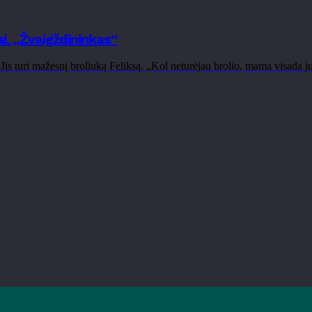
. „Žvaigždininkas“
is turi mažesnį broliuką Feliksą. „Kol neturėjau brolio, mama visada ju