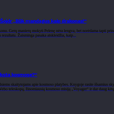
 Šojdr „Būk mandagus kaip drakonas!“
nu. Gerų manierų mokyti Pelenę nėra lengva, bet norėdama tapti princes
 rezultatu. Žaisminga pasaka atskleidžia, kaip...
yksta kosmose?“
siems skaitytojams apie kosmoso platybes. Knygoje rasite išsamius sky
Vebo teleskopą, žinomiausią kosmoso misiją „Voyager“ ir dar daug kitų.