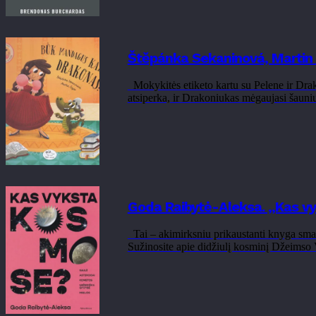
Štěpánka Sekaninová, Martin
Mokykitės etiketo kartu su Pelene ir Drako
atsiperka, ir Drakoniukas mėgaujasi šauniu
Goda Raibytė-Aleksa. „Kas v
Tai – akimirksniu prikaustanti knyga smal
Sužinosite apie didžiulį kosminį Džeimso 