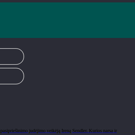
pasipriešinimo judėjimo veikėją Ireną Sendler. Kurios narsa ir