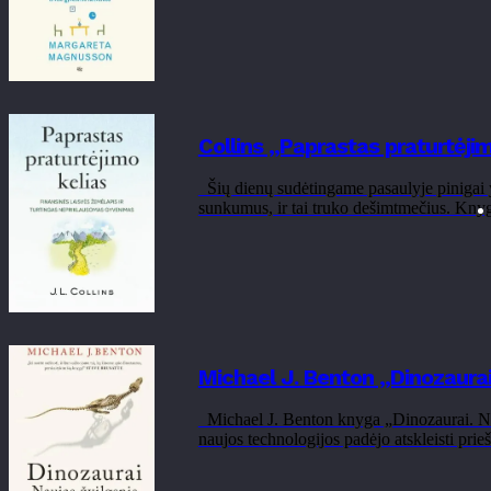
Collins „Paprastas praturtėjim
Šių dienų sudėtingame pasaulyje pinigai yra
sunkumus, ir tai truko dešimtmečius. Knygo
Michael J. Benton „Dinozaurai.
Michael J. Benton knyga „Dinozaurai. Nauja
naujos technologijos padėjo atskleisti prie