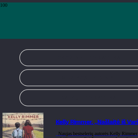
Pradžia
›
Leidiniai
›
Puslapis 117
Leidiniai
GROŽINĖ LITERATŪRA
MUZIKOS LEIDINIAI
VAIKŲ LITERATŪRA
Kelly Rimmer. „Našlaitė iš Va
Naujas bestselerių autorės Kelly Rimmer ro