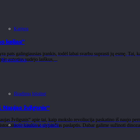
Karjera
o kelias”
 pats galingiausias įrankis, todėl labai svarbu suprasti jų esmę. Tai, kas
je autorius sudėjo laiškus,...
Rezervacijos
Išradimų būstinė
 Naujas žvilgsnis“
s žvilgsnis“ apie tai, kaip mokslo revoliucija paskatino iš naujo perra
Individualūs kambariai
šistoriniuose kauluose slypinčias paslaptis. Dabar galime sužinoti dinozau