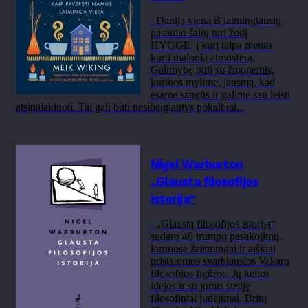
Danija viena iš laimingiausių
pasaulio šalių turi žodį
HYGGE, į kurį telpa menas
kurti malonią atmosferą.
Galimybę būti su žmonėmis,
kuriuos mylime, jausmą, kad
esame saugūs ir galime sau leisti
atsipalaiduoti. Tai gali būti nesibaigiantys pokalbiai...
Nigel Warburton
„Glausta filosofijos
istorija“
„Glaustą filosofijos istoriją“
sudaro 40 trumpų pasakojimų,
kuriuose žaismingai ir aiškiai
pristatomos svarbiausios Vakarų
filosofijos figūros. Jų keltos
idėjos ir su jomis susiję
filosofiniai judėjimai. Britų