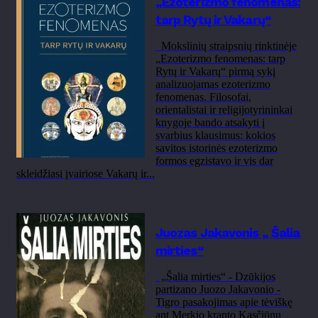
„Ezoterizmo fenomenas:
tarp Rytų ir Vakarų“
Mokslinių straipsnių rinktinėje
„Ezoterizmo fenomenas: tarp
Rytų ir Vakarų“ pirmą sykį
analizuojamas ezoterizmo
fenomenas. Filosofai,
orientalistai ir religijotyrininkai
knygoje bando atsakyti į
svarbius klausimus: kokios
savitos istorinės ezoterizmo
formos egzistavo ir vis dar
skleidžiasi įvairiose Vakarų ir...
Juozas Jakavonis „ Šalia
mirties“
„Šalia mirties“ - Dzūkijos
partizano Juozo Jakavonio -
Tigro pasakojimas apie tėviškę
ant Merkio kranto Kasčiūnų