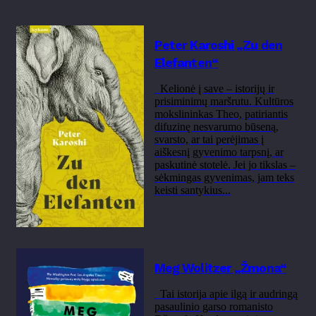
Peter Karoshi „Zu den
Elefanten“
Kelionė į save – istorijų ir
prisiminimų maršrutu. Kultūros
mokslininkas Theo, patiriantis
difuzinę nesvarumo būseną,
svarsto, ar tai perėjimas į
aiškesnį gyvenimo tarpsnį, ar
paskutinė stotelė. Jei jo tikslas –
sėkmingas gyvenimas, jam teks
keisti santykius...
Meg Wolitzer „Žmona“
Tai istorija apie ilgą ir audringą
pasaulinio garso romanisto