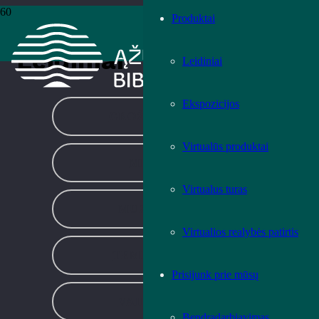
Produktai
Pradžia
›
Leidiniai
›
Puslapis 121
Leidiniai
Leidiniai
Ekspozicijos
GROŽINĖ LITERATŪRA
Virtualūs produktai
MENO LEIDINIAI
Virtualus turas
MUZIKOS LEIDINIAI
Virtualios realybės patirtis
TEMINĖ LITERATŪRA
Prisijunk prie mūsų
VAIKŲ LITERATŪRA
Bendradarbiavimas