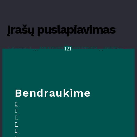
Įrašų puslapiavimas
Ankstesnis
1
…
118
119
120
121
122
123
124
…
164
Kitas
Bendraukime