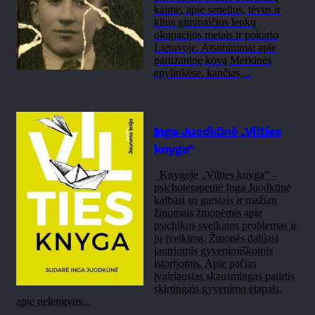
kaime, apie senelius, tėvus ir
kitus giminaičius lenkų
okupacijos metais ir pokario
Lietuvoje. Atsiminimai apie
partizaninę kovą Merkinės
apylinkėse, kančias,...
Inga Juodkūnė „Vilties
knyga“
Knygoje „Vilties knyga“ –
psichoterapeutė Inga Juodkūnė
kalbasi su garsiais ir mažiau
žinomais žmonėmis apie
psichikos sveikatos problemas ir
jų įveikimą. Žmonės dalijasi
jautriomis gyvenimiškomis
istorijomis. Apie pačias
įvairiausias skausmingas patirtis
skirtingais gyvenimo etapais,
apie nelengvus...