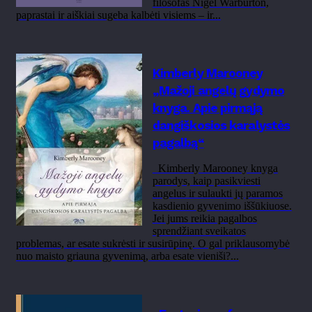
filosofas Nigel Warburton,
paprastai ir aiškiai sugeba kalbėti visiems – ir...
Kimberly Marooney
„Mažoji angelų gydymo
knyga. Apie pirmąją
dangiškosios karalystės
pagalbą“
Kimberly Marooney knyga
parodys, kaip pasikviesti
angelus ir sulaukti jų paramos
kasdienio gyvenimo iššūkiuose.
Jei jums reikia pagalbos
sprendžiant sveikatos
problemas, ar esate sukrėsti ir susirūpinę. O gal priklausomybė
nuo maisto griauna gyvenimą, arba esate vieniši?...