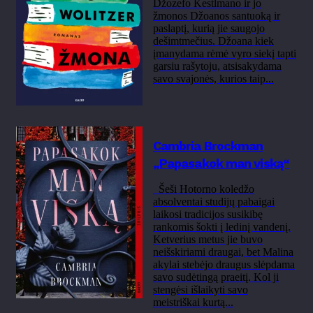
Džozefo Kestlmano ir jo
žmonos Džoanos santuoką ir
paslaptį, kurią jie saugojo
dešimtmečius. Džoana kiek
įmanydama rėmė vyro siekį tapti
garsiu rašytoju, atsisakydama
savo svajonės, kurios taip...
Cambria Brockman
„Papasakok man viską“
Šeši Hotorno koledžo
absolventai studijų pabaigai
laikosi tradicijos susikibę
rankomis šokti į ledinį vandenį.
Ketverius metus jie buvo
neišskiriami draugai, bet Malina
akylai stebėjo draugus slėpdama
savo sudėtingą praeitį. Kol ji
stengėsi išlaikyti savo
meistriškai kurtą...