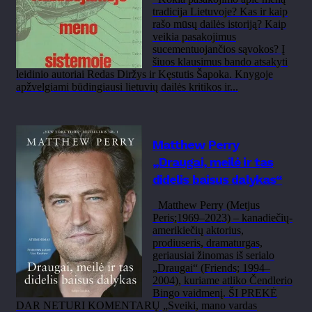
tradicija Lietuvoje? Kas ir kaip
rašo mūsų dailės istoriją? Kaip
veikia pasakojimus
sucementuojančios sąvokos? Į
šiuos klausimus bando atsakyti
leidinio autoriai Redas Diržys ir Kęstutis Šapoka. Knygoje
apžvelgiami būdingiausi lietuvių dailės kritikos ir...
Matthew Perry
„Draugai, meilė ir tas
didelis baisus dalykas“
Matthew Perry (Metjus
Peris;1969–2023) – kanadiečių-
amerikiečių aktorius,
prodiuseris, dramaturgas,
geriausiai žinomas iš serialo
„Draugai“ (Friends; 1994–
2004), kuriame atliko Čendlerio
Bingo vaidmenį. ŠI PREKĖ
DAR NETURI KOMENTARŲ „Sveiki, mano vardas