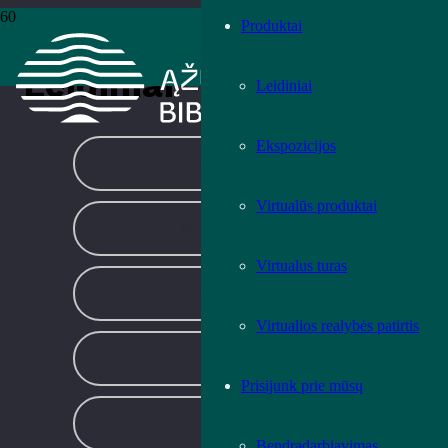
Produktai
Pradžia
›
Leidiniai
›
Puslapis 123
Leidiniai
Leidiniai
Ekspozicijos
GROŽINĖ LITERATŪRA
Virtualūs produktai
MENO LEIDINIAI
Virtualus turas
MUZIKOS LEIDINIAI
Virtualios realybės patirtis
TEMINĖ LITERATŪRA
Prisijunk prie mūsų
VAIKŲ LITERATŪRA
Bendradarbiavimas