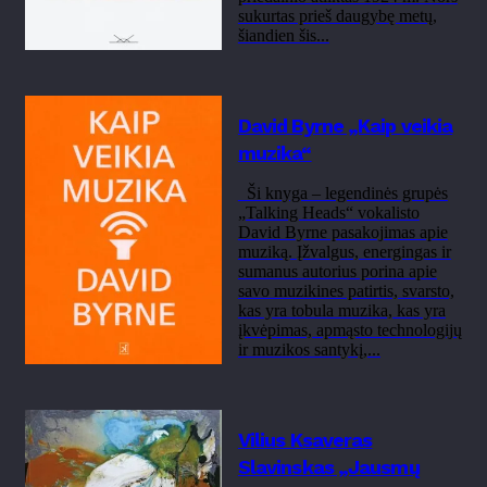
sukurtas prieš daugybę metų,
šiandien šis...
David Byrne „Kaip veikia
muzika“
Ši knyga – legendinės grupės
„Talking Heads“ vokalisto
David Byrne pasakojimas apie
muziką. Įžvalgus, energingas ir
sumanus autorius porina apie
savo muzikines patirtis, svarsto,
kas yra tobula muzika, kas yra
įkvėpimas, apmąsto technologijų
ir muzikos santykį,...
Vilius Ksaveras
Slavinskas „Jausmų