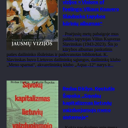
vizijos = Visions of
feelings: Viliaus Ksavero
Slavinsko tapybos
kūrinių albumas“
Praėjusių metų pabaigoje mus
paliko tapytojas Vilius Ksaveras
Slavinskas (1943-2023). Šis jo
kūrybos albumas paskutinis
paties dailininko išsileistas ir padovanotas bibliotekai. K.
Slavinskas buvo Lietuvos dailininkų sąjungos, dailininkų klubo
„Meno sparnai“, akvarelininkų klubo „Aqua -12“ narys ir...
Redas Diržys, Kęstutis
Šapoka „Sąvokų
kapitalizmas lietuvių
vaizduojamojo meno
sistemoje“
Kokia pasakojimo apie meną