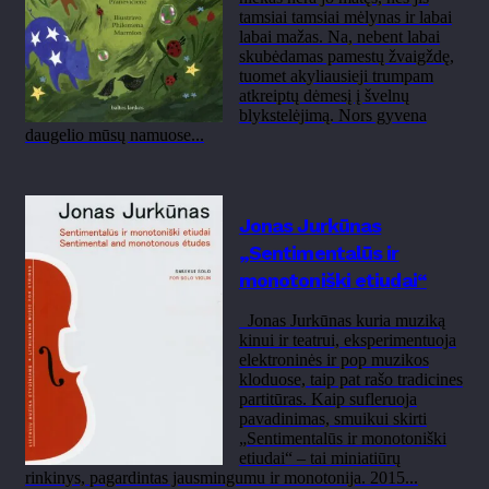
tamsiai tamsiai mėlynas ir labai
labai mažas. Na, nebent labai
skubėdamas pamestų žvaigždę,
tuomet akyliausieji trumpam
atkreiptų dėmesį į švelnų
blykstelėjimą. Nors gyvena
daugelio mūsų namuose...
Jonas Jurkūnas
„Sentimentalūs ir
monotoniški etiudai“
Jonas Jurkūnas kuria muziką
kinui ir teatrui, eksperimentuoja
elektroninės ir pop muzikos
kloduose, taip pat rašo tradicines
partitūras. Kaip sufleruoja
pavadinimas, smuikui skirti
„Sentimentalūs ir monotoniški
etiudai“ – tai miniatiūrų
rinkinys, pagardintas jausmingumu ir monotonija. 2015...