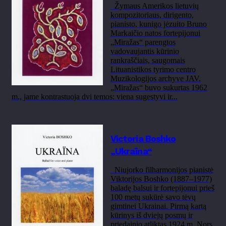
Žymaus Amerikos lietuvių
kompozitoriaus, dirigento,
pianisto, kunigo jėzuito Bruno
Markaičio natos fortepijonui
„Miražas“ parengtos
vadovaujantis kūrinio
rankraščiais, saugomais
Lituanistikos tyrimo centro
Muzikologijos archyve JAV.
„Miražas“ buvo sukurtas 1962
m., jame kontrastuoja dvi temos: viena sugestyvi ir...
Victoria Boshko
„Ukraïna“
Niujorko filharmonijos pianistė
Viktorijos Boshko (1887–1977)
baladę balsui ir fortepijonui prieš
100 metų sukūrė savo tėvų
gimtinei Ukrainai. Pirmą kartą
kūrinys iš dviejų posmų ir
priedainio atliktas 1924 m. Nors