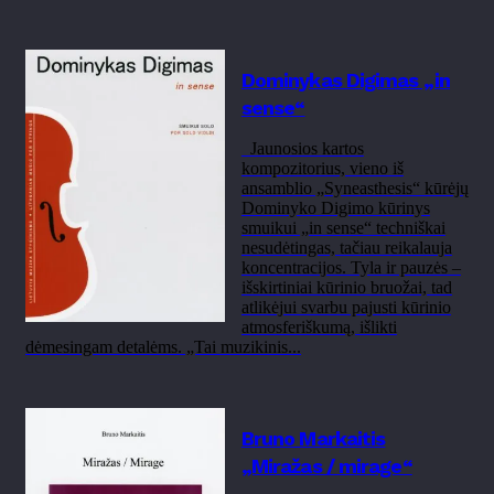
Dominykas Digimas „in
sense“
Jaunosios kartos
kompozitorius, vieno iš
ansamblio „Syneasthesis“ kūrėjų
Dominyko Digimo kūrinys
smuikui „in sense“ techniškai
nesudėtingas, tačiau reikalauja
koncentracijos. Tyla ir pauzės –
išskirtiniai kūrinio bruožai, tad
atlikėjui svarbu pajusti kūrinio
atmosferiškumą, išlikti
dėmesingam detalėms. „Tai muzikinis...
Bruno Markaitis
„Miražas / mirage“