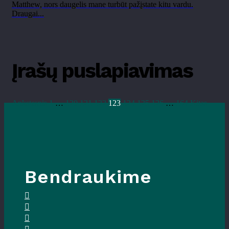
Matthew, nors daugelis mane turbūt pažįstate kitu vardu.
Draugai...
Įrašų puslapiavimas
Ankstesnis
1
…
120
121
122
123
124
125
126
…
164
Kitas
Bendraukime