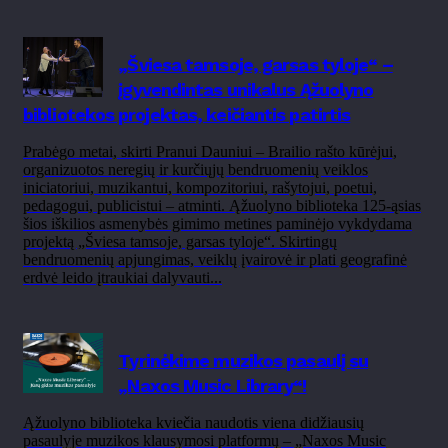
„Šviesa tamsoje, garsas tyloje“ –
įgyvendintas unikalus Ąžuolyno
bibliotekos projektas, keičiantis patirtis
Prabėgo metai, skirti Pranui Dauniui – Brailio rašto kūrėjui,
organizuotos neregių ir kurčiųjų bendruomenių veiklos
iniciatoriui, muzikantui, kompozitoriui, rašytojui, poetui,
pedagogui, publicistui – atminti. Ąžuolyno biblioteka 125-ąsias
šios iškilios asmenybės gimimo metines paminėjo vykdydama
projektą „Šviesa tamsoje, garsas tyloje“. Skirtingų
bendruomenių apjungimas, veiklų įvairovė ir plati geografinė
erdvė leido įtraukiai dalyvauti...
Tyrinėkime muzikos pasaulį su
„Naxos Music Library“!
Ąžuolyno biblioteka kviečia naudotis viena didžiausių
pasaulyje muzikos klausymosi platformų – „Naxos Music