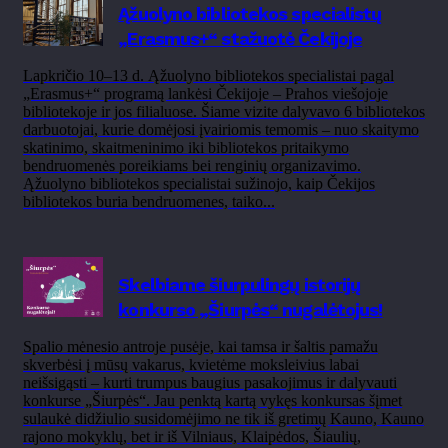
Ąžuolyno bibliotekos specialistų
„Erasmus+“ stažuotė Čekijoje
Lapkričio 10–13 d. Ąžuolyno bibliotekos specialistai pagal
„Erasmus+“ programą lankėsi Čekijoje – Prahos viešojoje
bibliotekoje ir jos filialuose. Šiame vizite dalyvavo 6 bibliotekos
darbuotojai, kurie domėjosi įvairiomis temomis – nuo skaitymo
skatinimo, skaitmeninimo iki bibliotekos pritaikymo
bendruomenės poreikiams bei renginių organizavimo.
Ąžuolyno bibliotekos specialistai sužinojo, kaip Čekijos
bibliotekos buria bendruomenes, taiko...
Skelbiame šiurpulingų istorijų
konkurso „Šiurpės“ nugalėtojus!
Spalio mėnesio antroje pusėje, kai tamsa ir šaltis pamažu
skverbėsi į mūsų vakarus, kvietėme moksleivius labai
neišsigąsti – kurti trumpus baugius pasakojimus ir dalyvauti
konkurse „Šiurpės“. Jau penktą kartą vykęs konkursas šįmet
sulaukė didžiulio susidomėjimo ne tik iš gretimų Kauno, Kauno
rajono mokyklų, bet ir iš Vilniaus, Klaipėdos, Šiaulių,