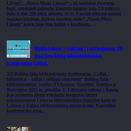
Library“. „Naxos Music Library“ – tai nuotolinė duomenų
bazė, suteikianti galimybę klausytis daugiau kaip 2,8 milijono
įrašų ir apie 200 tūkst. albumų, be to, ji nuolat pildoma naujais
muzikos kūriniais. Kokios muzikos rasite? „Naxos Music
Library“ kolekcijoje Jūsų laukia: • klasikinės...
Bibliotekos – raktas į raštingumą: XII
Baltijos šalių bibliotekininkų
kongresas CoBaL
XII Baltijos šalių bibliotekininkų konferencija „CoBaL:
bibliotekos – raktas į raštingą visuomenę“ Baltijos šalių
bibliotekininkus, svečius iš Ukrainos, Suomijos, Švedijos ir
Norvegijos 2025 m. gruodžio 2–3 dienomis sukvies į Kauną.
Kas penkerius metus vykstantis kongresas šiemet
organizuojamas Lietuvos bibliotekininkų draugijos kartu su
Latvijos ir Estijos bibliotekininkų asociacijomis. Pagrindinė
konferencijos tema...