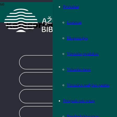
Produktai
Pradžia
›
Kita
›
Puslapis 6
Kategorija:
Kita
Leidiniai
Ekspozicijos
KITA
Virtualūs produktai
LITERATŪRA
Virtualus turas
MOKYMAI IR EDUKACIJOS
Virtualios realybės patirtis
PARODOS
Prisijunk prie mūsų
RENGINIAI
Bendradarbiavimas