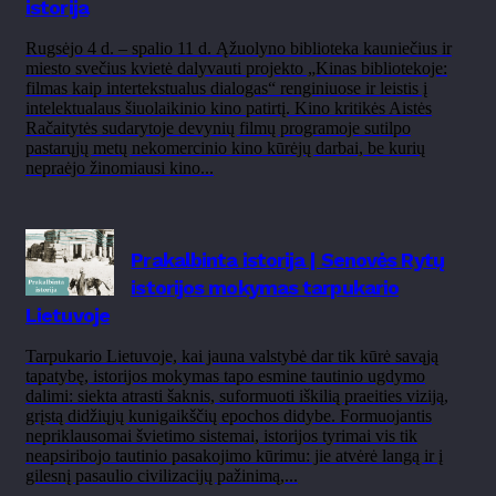
istorija
Rugsėjo 4 d. – spalio 11 d. Ąžuolyno biblioteka kauniečius ir
miesto svečius kvietė dalyvauti projekto „Kinas bibliotekoje:
filmas kaip intertekstualus dialogas“ renginiuose ir leistis į
intelektualaus šiuolaikinio kino patirtį. Kino kritikės Aistės
Račaitytės sudarytoje devynių filmų programoje sutilpo
pastarųjų metų nekomercinio kino kūrėjų darbai, be kurių
nepraėjo žinomiausi kino...
Prakalbinta istorija | Senovės Rytų
istorijos mokymas tarpukario
Lietuvoje
Tarpukario Lietuvoje, kai jauna valstybė dar tik kūrė savąją
tapatybę, istorijos mokymas tapo esmine tautinio ugdymo
dalimi: siekta atrasti šaknis, suformuoti iškilią praeities viziją,
grįstą didžiųjų kunigaikščių epochos didybe. Formuojantis
nepriklausomai švietimo sistemai, istorijos tyrimai vis tik
neapsiribojo tautinio pasakojimo kūrimu: jie atvėrė langą ir į
gilesnį pasaulio civilizacijų pažinimą,...