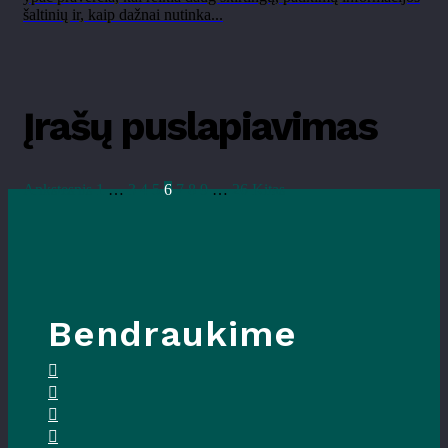
šaltinių ir, kaip dažnai nutinka...
Įrašų puslapiavimas
Ankstesnis
1
…
3
4
5
6
7
8
9
…
26
Kitas
Bendraukime