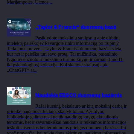
Marijampolės, Utenos...
„Taylor & Francis“ duomenų bazė
Pasiklydote mokslinių straipsnių apie dirbtinį
intelektą paieškoje? Pavargote rinkti informaciją po trupinį?
Tada jums pravers „Taylor & Francis“ duomenų bazė – vieta,
kur net ir paieška turi savo protą. Tai milžiniška, pasaulinio
lygio recenzuoto ir mokslinio turinio knygų ir žurnalų (nuo IT
iki psichologijos) kolekcija. Kol skaitote straipsnį apie
„ChatGPT“ ar...
Naudokis EBSCO duomenų bazėmis
Rašai kursinį, bakalauro ar kitą mokslinį darbą ir
prireikė pagalbos? Jei taip, skaityk toliau. Ąžuolyno
bibliotekoje galima rasti ne tik naudingų knygų aktualiomis
temomis, bet ir savarankiškai naudotis ir reikiamos informacijos
ieškoti laisvosios bei terminuotos prieigos duomenų bazėse. Tai
ypač praverčia, kai reikia daug skirtingų, patikimų informacijos