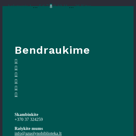
Ankstesnis
1
…
5
6
7
8
9
10
11
…
26
Kitas
Bendraukime
Skambinkite
+370 37 324259
Rašykite mums
info@azuolynobiblioteka.lt