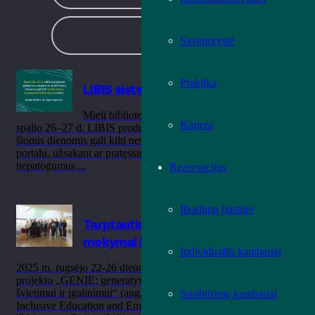
VAIKAMS
Savanorystė
Praktika
LIBIS sistemos nesklandumai
Mieli bibliotekos vartotojai, informuojame, kad
Karjera
spalio 26–27 d. LIBIS produkcinė aplinka bus naujinama, todėl
šiomis dienomis gali kilti nesklandumų naudojantis ibiblioteka.lt
portalu, užsakant ar pratęsiant leidinius. Atsiprašome už
nepatogumus....
Rezervacijos
Išradimų būstinė
Tarptautinio projekto partnerių
mokymai Kaune
Individualūs kambariai
2025 m. rugsėjo 22-26 dienomis Ąžuolyno bibliotekoje viešėjo
projekto „GENIE: generatyvinis dirbtinis intelektas įtraukiajam
švietimui ir įgalinimui“ (ang. GENIE: Generative AI for
Susibūrimų kambariai
Inclusive Education and Empowerment) partneriai. Specialistai