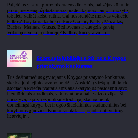
Palydėjus vasarą, pirmomis rudens dienomis, pailsėjus kūnui ir
protui, ne vieną užplūsta noras pradėti ką nors naujo – mokytis,
tobulėti, galbūt keisti rutiną. Gal nusprendėte mokytis vokiečių
kalbos? Tos, kuria kalbėjo ir kūrė Goethe, Kafka, Mozartas,
Bachas, Mannas, Grasas, Bethovenas ir daugelis garsių
Vokietijos veikėjų ir kūrėjų? Kalbos, kuri yra viena...
Startuoja jubiliejinis 30-asis Knygos
pristatymo konkursas
Tris dešimtmečius gyvuojantis Knygos pristatymo konkursas
skelbia jubiliejinio sezono pradžią. Apskričių viešųjų bibliotekų
asociacija kviečia įvairaus amžiaus skaitytojus pasidalinti savo
literatūriniais atradimais, sukuriant originalų vaizdo klipą. Ši
iniciatyva, tapusi respublikine tradicija, skatina ne tik
domėjimąsi knyga, bet ir ugdo šiuolaikinius skaitmeninius bei
kūrybinius įgūdžius. Konkurso tikslas – populiarinti vertingą
lietuvių ir...