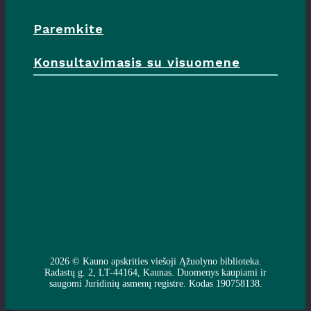
Paremkite
Konsultavimasis su visuomene
2026 ©
Kauno apskrities viešoji Ąžuolyno biblioteka
.
Radastų g. 2, LT-44164, Kaunas. Duomenys kaupiami ir
saugomi Juridinių asmenų registre. Kodas 190758138.