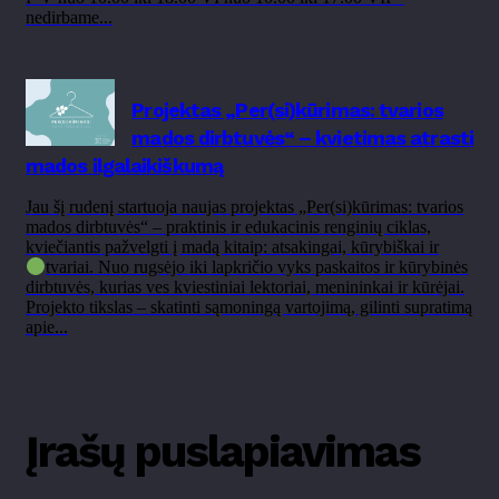
nedirbame...
Projektas „Per(si)kūrimas: tvarios
mados dirbtuvės“ – kvietimas atrasti
mados ilgalaikiškumą
Jau šį rudenį startuoja naujas projektas „Per(si)kūrimas: tvarios
mados dirbtuvės“ – praktinis ir edukacinis renginių ciklas,
kviečiantis pažvelgti į madą kitaip: atsakingai, kūrybiškai ir
tvariai.
Nuo rugsėjo iki lapkričio vyks paskaitos ir kūrybinės
dirbtuvės, kurias ves kviestiniai lektoriai, menininkai ir kūrėjai.
Projekto tikslas – skatinti sąmoningą vartojimą, gilinti supratimą
apie...
Įrašų puslapiavimas