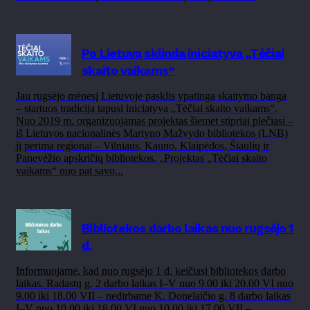
Po Lietuvą sklinda iniciatyva „Tėčiai
skaito vaikams“
Jau rugsėjo mėnesį Lietuvoje pasklis ypatinga skaitymo banga
– startuos tradicija tapusi iniciatyva „Tėčiai skaito vaikams“.
Nuo 2019 m. organizuojamas projektas šiemet stipriai plečiasi –
iš Lietuvos nacionalinės Martyno Mažvydo bibliotekos (LNB)
jį perima regionai – Vilniaus, Kauno, Klaipėdos, Šiaulių ir
Panevėžio apskričių bibliotekos. „Projektas „Tėčiai skaito
vaikams“ nuo pat savo...
Bibliotekos darbo laikas nuo rugsėjo 1
d.
Informuojame, kad nuo rugsėjo 1 d. keičiasi bibliotekos darbo
laikas. Radastų g. 2 darbo laikas I–V nuo 9.00 iki 20.00 VI nuo
9.00 iki 18.00 VII – nedirbame K. Donelaičio g. 8 darbo laikas
I–V nuo 10.00 iki 18.00 VI nuo 10.00 iki 17.00 VII –