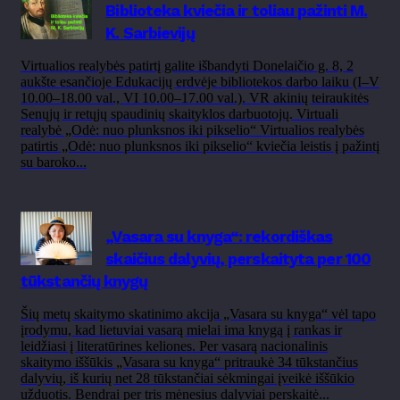
Biblioteka kviečia ir toliau pažinti M.
K. Sarbievijų
Virtualios realybės patirtį galite išbandyti Donelaičio g. 8, 2
aukšte esančioje Edukacijų erdvėje bibliotekos darbo laiku (I–V
10.00–18.00 val., VI 10.00–17.00 val.). VR akinių teiraukitės
Senųjų ir retųjų spaudinių skaityklos darbuotojų. Virtuali
realybė „Odė: nuo plunksnos iki pikselio“ Virtualios realybės
patirtis „Odė: nuo plunksnos iki pikselio“ kviečia leistis į pažintį
su baroko...
„Vasara su knyga“: rekordiškas
skaičius dalyvių, perskaityta per 100
tūkstančių knygų
Šių metų skaitymo skatinimo akcija „Vasara su knyga“ vėl tapo
įrodymu, kad lietuviai vasarą mielai ima knygą į rankas ir
leidžiasi į literatūrines keliones. Per vasarą nacionalinis
skaitymo iššūkis „Vasara su knyga“ pritraukė 34 tūkstančius
dalyvių, iš kurių net 28 tūkstančiai sėkmingai įveikė iššūkio
užduotis. Bendrai per tris mėnesius dalyviai perskaitė...