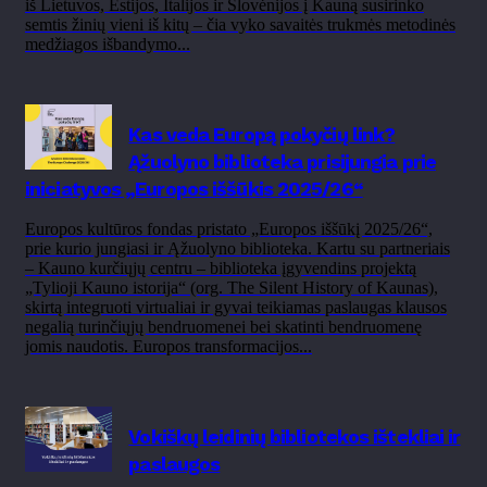
iš Lietuvos, Estijos, Italijos ir Slovėnijos į Kauną susirinko
semtis žinių vieni iš kitų – čia vyko savaitės trukmės metodinės
medžiagos išbandymo...
Kas veda Europą pokyčių link?
Ąžuolyno biblioteka prisijungia prie
iniciatyvos „Europos iššūkis 2025/26“
Europos kultūros fondas pristato „Europos iššūkį 2025/26“,
prie kurio jungiasi ir Ąžuolyno biblioteka. Kartu su partneriais
– Kauno kurčiųjų centru – biblioteka įgyvendins projektą
„Tylioji Kauno istorija“ (org. The Silent History of Kaunas),
skirtą integruoti virtualiai ir gyvai teikiamas paslaugas klausos
negalią turinčiųjų bendruomenei bei skatinti bendruomenę
jomis naudotis. Europos transformacijos...
Vokiškų leidinių bibliotekos ištekliai ir
paslaugos