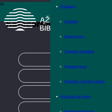
Produktai
Pradžia
›
Kita
›
Puslapis 8
Kategorija:
Kita
Leidiniai
Ekspozicijos
KITA
Virtualūs produktai
LITERATŪRA
Virtualus turas
MOKYMAI IR EDUKACIJOS
Virtualios realybės patirtis
PARODOS
Prisijunk prie mūsų
RENGINIAI
Bendradarbiavimas