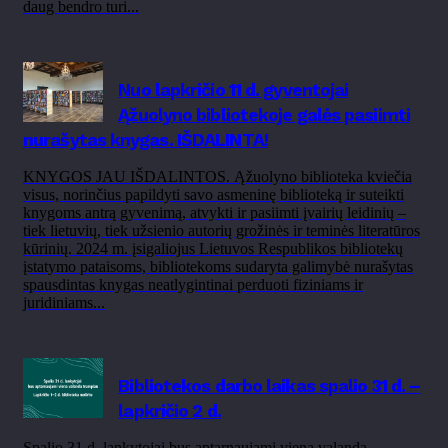
daug bendro turi...
Nuo lapkričio 11 d. gyventojai
Ąžuolyno bibliotekoje galės pasiimti
nurašytas knygas. IŠDALINTA!
KNYGOS JAU IŠDALINTOS. Ąžuolyno biblioteka kviečia
visus, norinčius papildyti savo asmeninę biblioteką ir suteikti
knygoms antrą gyvenimą, atvykti ir pasiimti įvairių leidinių –
tiek lietuvių, tiek užsienio autorių grožinės ir teminės literatūros
kūrinių. 2024 m. įsigaliojus Lietuvos Respublikos bibliotekų
įstatymo pataisoms, bibliotekoms sudaryta galimybė nurašytas
spausdintas knygas neatlygintinai perduoti fiziniams ir
juridiniams...
Bibliotekos darbo laikas spalio 31 d. –
lapkričio 2 d.
Spalio 31 d. lankytojai bus aptarnaujami viena valanda