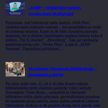
„Delfi“ – išskirtinis turinys
moderniam skaitytojui
Primename, kad bibliotekoje galite skaityti „Delfi Plius“
visatekstį turinį įvairiomis temomis – nuo geopolitikos ar verslo
iki pramogų naujienų. Rasite ne tik šalies žurnalistų parengtų
straipsnių, bet ir užsienio žiniasklaidos naujienų lietuvių kalba iš
leidinių „The Economist“, „Bloomberg“. Taip pat suteikiama
papildoma prieiga prie „Verslas Plius“, Login.lt, „M360
Premium“. Pagrindiniai privalumai:...
Svečiuose Olesiundo bibliotekoje –
įkvepianti patirtis
Šių metų spalio mėn. 21–24 d. dvylika Kauno regiono
bibliotekininkų turėjo išskirtinę galimybę vykti į stažuotę
Norvegijoje. Vizito tikslas – susipažinti su Olesiundo
bibliotekos veikla, darbo principais, įgyvendinamais projektais
bei pasisemti gerųjų patirčių, kurias galima pritaikyti Lietuvos
bibliotekose. Kelionė ne tik praplėtė akiratį, bet ir parodė, kiek