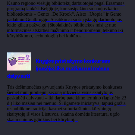
Kauno regiono viešųjų bibliotekų darbuotojai pagal Erasmus+
programą lankėsi Belgijoje, kur susipažino su naujos kartos
bibliotekomis – Gento „De Krook“, Alsto „Utopia“ ir Gento
padaliniu Gentbrugge. Susitikimai su šių įstaigų darbuotojais
leido giliau pažvelgti į šiuolaikinės bibliotekos misiją: nuo
informacinės atskirties mažinimo ir bendruomenių telkimo iki
kūrybiškumo, technologijų bei kultūros...
Knygos pristatymo konkursas
įpusėjo: liko mažiau nei mėnuo
dalyvauti
Tris dešimtmečius gyvuojantis Knygos pristatymo konkursas
šiemet mini jubiliejinį sezoną ir kviečia visus skaitytojus
paskubėti dalyvauti – iki darbų pateikimo termino (lapkričio 23
d.) liko mažiau nei mėnuo. Ši ilgametė iniciatyva, tapusi gražia
respublikine tradicija, kasmet suburia šimtus kūrybingų
skaitytojų iš visos Lietuvos, skatina domėtis literatūra, ugdo
skaitmeninius įgūdžius bei kūrybinį...