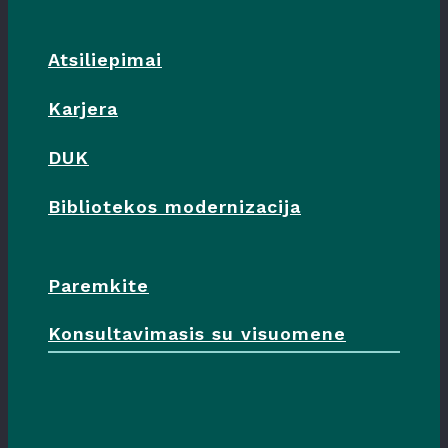
Atsiliepimai
Karjera
DUK
Bibliotekos modernizacija
Paremkite
Konsultavimasis su visuomene