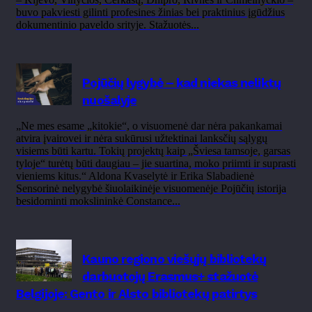
buvo pakviesti gilinti profesines žinias bei praktinius įgūdžius
dokumentinio paveldo srityje. Stažuotės...
Pojūčių lygybė – kad niekas neliktų
nuošalyje
„Ne mes esame „kitokie“, o visuomenė dar nėra pakankamai
atvira įvairovei ir nėra sukūrusi užtektinai lanksčių sąlygų
visiems būti kartu. Tokių projektų kaip „Šviesa tamsoje, garsas
tyloje“ turėtų būti daugiau – jie suartina, moko priimti ir suprasti
vieniems kitus.“ Aldona Kvaselytė ir Erika Slabadienė
Sensorinė nelygybė šiuolaikinėje visuomenėje Pojūčių istorija
besidominti mokslininkė Constance...
Kauno regiono viešųjų bibliotekų
darbuotojų Erasmus+ stažuotė
Belgijoje: Gento ir Alsto bibliotekų patirtys