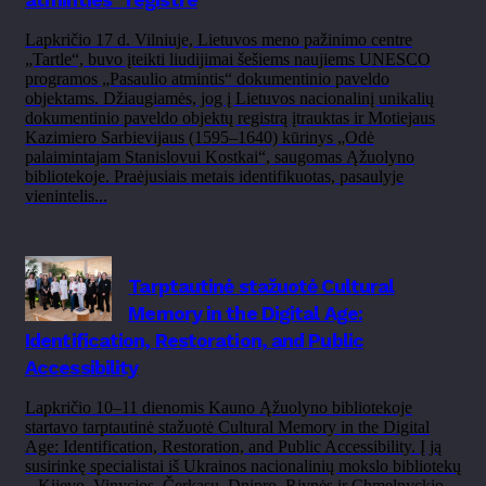
Lapkričio 17 d. Vilniuje, Lietuvos meno pažinimo centre
„Tartle“, buvo įteikti liudijimai šešiems naujiems UNESCO
programos „Pasaulio atmintis“ dokumentinio paveldo
objektams. Džiaugiamės, jog į Lietuvos nacionalinį unikalių
dokumentinio paveldo objektų registrą įtrauktas ir Motiejaus
Kazimiero Sarbievijaus (1595–1640) kūrinys „Odė
palaimintajam Stanislovui Kostkai“, saugomas Ąžuolyno
bibliotekoje. Praėjusiais metais identifikuotas, pasaulyje
vienintelis...
Tarptautinė stažuotė Cultural
Memory in the Digital Age:
Identification, Restoration, and Public
Accessibility
Lapkričio 10–11 dienomis Kauno Ąžuolyno bibliotekoje
startavo tarptautinė stažuotė Cultural Memory in the Digital
Age: Identification, Restoration, and Public Accessibility. Į ją
susirinkę specialistai iš Ukrainos nacionalinių mokslo bibliotekų
– Kijevo, Vinycios, Čerkasų, Dnipro, Rivnės ir Chmelnyckio –