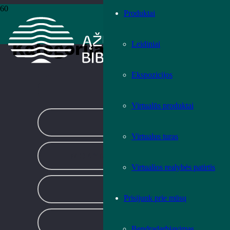
Produktai
Pradžia
›
Kita
›
Puslapis 7
Kategorija:
Kita
Leidiniai
Ekspozicijos
KITA
Virtualūs produktai
LITERATŪRA
Virtualus turas
MOKYMAI IR EDUKACIJOS
Virtualios realybės patirtis
PARODOS
Prisijunk prie mūsų
RENGINIAI
Bendradarbiavimas