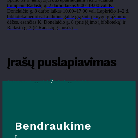
trumpiau: Radastų g. 2 darbo laikas 9.00–19.00 val. K.
Donelaičio g. 8 darbo laikas 10.00–17.00 val. Lapkričio 1–2 d.
biblioteka nedirbs. Leidinius galite grąžinti į knygų grąžinimo
dėžes, esančias K. Donelaičio g. 8 (prie įėjimo į biblioteką) ir
Radastų g. 2 (iš Radastų g. pusės)....
Įrašų puslapiavimas
Ankstesnis
1
…
4
5
6
7
8
9
10
…
26
Kitas
Bendraukime