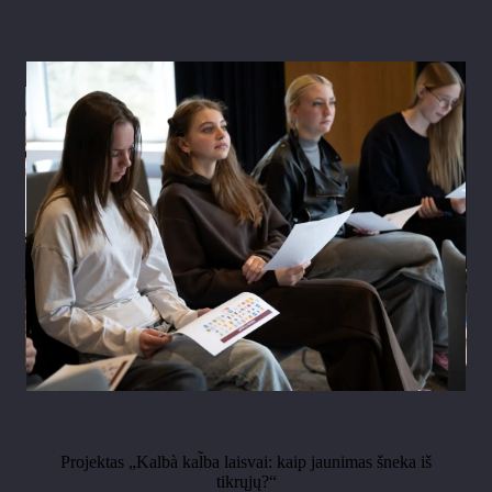
Projektas „Kalbà kal̃ba laisvai: kaip jaunimas šneka iš
tikrųjų?“