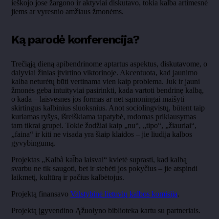
ieškojo jose žargono ir aktyviai diskutavo, tokia kalba artimesnė
jiems ar vyresnio amžiaus žmonėms.
Ką parodė konferencija?
Trečiąją dieną apibendrinome aptartus aspektus, diskutavome, o
dalyviai žinias įtvirtino viktorinoje. Akcentuota, kad jaunimo
kalba neturėtų būti vertinama vien kaip problema. Juk ir jauni
žmonės geba intuityviai pasirinkti, kada vartoti bendrinę kalbą,
o kada – laisvesnes jos formas ar net sąmoningai maišyti
skirtingus kalbinius sluoksnius. Anot sociolingvistų, būtent taip
kuriamas ryšys, išreiškiama tapatybė, rodomas priklausymas
tam tikrai grupei. Tokie žodžiai kaip „nu“, „tipo“, „žiauriai“,
„faina“ ir kiti ne visada yra šiaip klaidos – jie liudija kalbos
gyvybingumą.
Projektas „Kalbà kal̃ba laisvai“ kvietė suprasti, kad kalbą
svarbu ne tik saugoti, bet ir stebėti jos pokyčius – jie atspindi
laikmetį, kultūrą ir pačius kalbėtojus.
Projektą finansavo
Valstybinė lietuvių kalbos komisija
.
Projektą įgyvendino Ąžuolyno biblioteka kartu su partneriais.