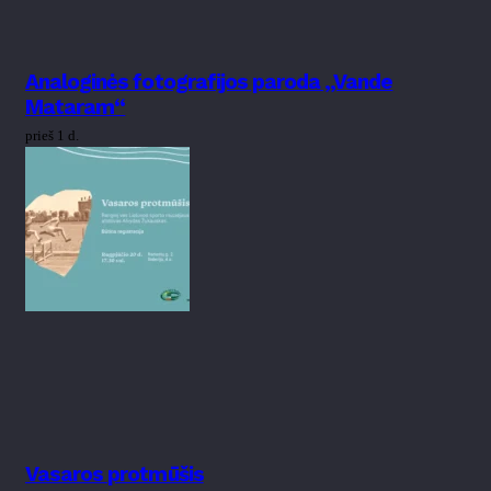
Analoginės fotografijos paroda „Vande
Mataram“
prieš 1 d.
Vasaros protmūšis