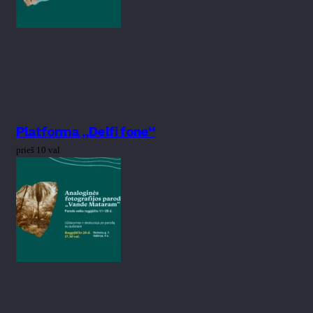
Platforma „Delfi fone“
prieš 10 val