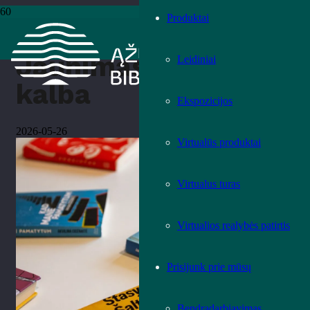
Produktai
Pradžia
›
Kita
›
Jaunimas (ir) kalba
Jaunimas (ir)
Leidiniai
kalba
Ekspozicijos
2026-05-26
Virtualūs produktai
Virtualus turas
Virtualios realybės patirtis
Prisijunk prie mūsų
Bendradarbiavimas