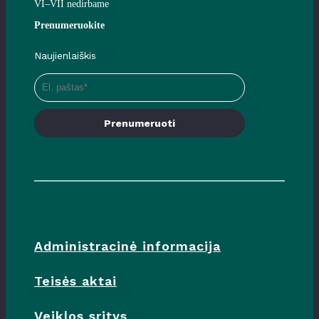
VI–VII nedirbame
Prenumeruokite
Naujienlaiškis
Prenumeruoti
Administracinė informacija
Teisės aktai
Veiklos sritys