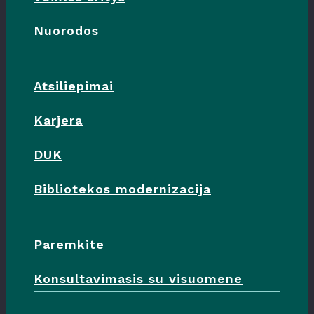
Nuorodos
Atsiliepimai
Karjera
DUK
Bibliotekos modernizacija
Paremkite
Konsultavimasis su visuomene