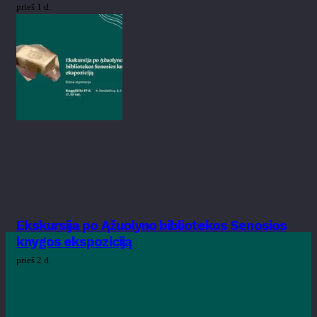
prieš 1 d.
Ekskursija po Ąžuolyno bibliotekos Senosios
knygos ekspoziciją
prieš 2 d.