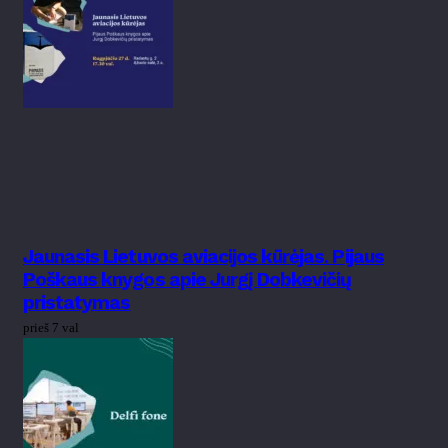
Jaunasis Lietuvos aviacijos kūrėjas. Pijaus
Poškaus knygos apie Jurgį Dobkevičių
pristatymas
prieš 7 val