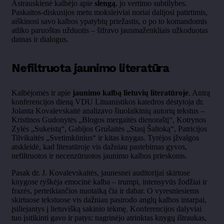
Astrauskienė kalbėjo apie
slengą
, jo vertimo subtilybes.
Paskaitos-diskusijos metu moksleiviai noriai dalijosi patirtimis,
aiškinosi savo kalbos ypatybių priežastis, o po to komandomis
atliko paruoštas užduotis – šifravo jausmaženkliais užkoduotas
dainas ir dialogus.
Nefiltruota jaunimo literatūra
Kalbėjomės ir apie
jaunimo kalbą lietuvių literatūroje
. Antrą
konferencijos dieną VDU Lituanistikos katedros dėstytoja dr.
Jolanta Kovalevskaitė analizavo šiuolaikinių autorių tekstus –
Kristinos Gudonytės „Blogos mergaitės dienoraštį“, Kotrynos
Zylės „Sukeistą“, Gabijos Grušaitės „Stasį Šaltoką“, Patricijos
Tilvikaitės „Svetimkūnius“ ir kitas knygas. Tyrėjos įžvalgos
atskleidė, kad literatūroje vis dažniau pastebimas gyvos,
nefiltruotos ir necenzūruotos jaunimo kalbos prieskonis.
Pasak dr. J. Kovalevskaitės, jaunesnei auditorijai skirtose
knygose ryškėja emocinė kalba – trumpi, intensyvūs žodžiai ir
frazės, perteikiančios nuotaiką čia ir dabar. O vyresniesiems
skirtuose tekstuose vis dažniau pasirodo anglų kalbos intarpai,
įsiliejantys į lietuvišką sakinio tėkmę. Konferencijos dalyviai
tuo įsitikinti gavo ir patys: nagrinėjo atrinktas knygų ištraukas,