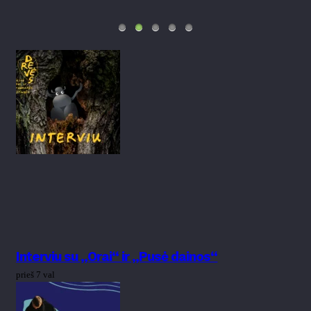
Interviu su „Orai“ ir „Pusė dainos“
prieš 7 val