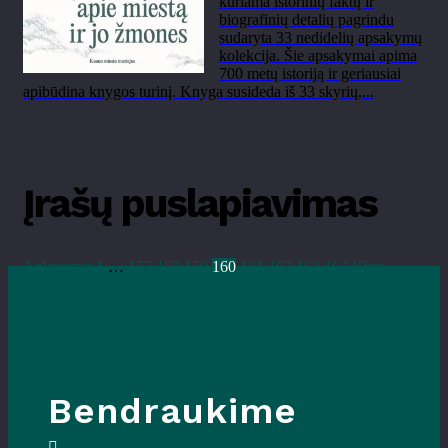
kuriama istorinių faktų ir
biografinių detalių pagrindu
sudaryta 33 nedidelių apsakymų
kolekcija. Šie apsakymai apima
700 metų istoriją ir geriausiai
apibūdina knygos turinį. Knyga susideda iš 33 skyrių,...
Įrašų puslapiavimas
Ankstesnis
1
…
157
158
159
160
161
162
163
164
Kitas
Bendraukime