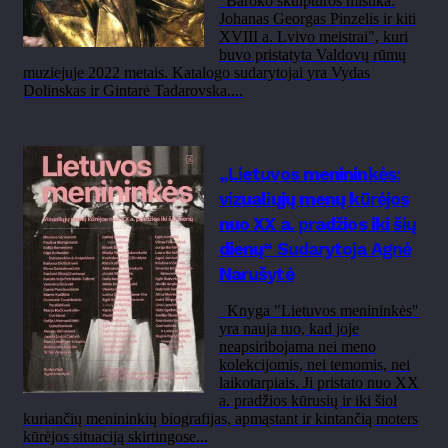
"Baroko skulptūros mistika:
Johanas Georgas Pinzelis ir kiti
XVIII a. Lvivo meistrai", kuri
buvo pristatyta Valdovų rūmų
muziejuje 2022 metais. Katalogo sudarytojai yra Vydas
Dolinskas ir Gintarė Tadarovska....
„Lietuvos menininkės:
vizualiųjų menų kūrėjos
nuo XX a. pradžios iki šių
dienų“ Sudarytoja Agnė
Narušytė
Knyga "Lietuvos menininkės"
yra nauja tuo, kad joje
neapsiribojama nei meno
kolekcijomis, nei temomis, nei
laikotarpiais. Ji pristato nuo XX
a. pradžios kūrusių ir iki šiol
kuriančių menininkių biografijas, apmąstant ir kintančią moters
kūrėjos situaciją skirtingose...