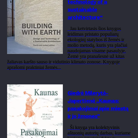
technology of a
sustainable
architecture“
Jau ketvirtasis šios knygos
leidimas pristato populiarų
ekologinį statybos iš žemės ir
molio metodą, kuris yra plačiai
naudojamas visame pasaulyje.
Žemė yra pranašesnė už kitas
žaliavas karšto sauso ir vidutinio klimato zonose. Knygoje
aprašomi praktiniai žemės...
Giedrė Milerytė-
Japertienė „Kaunas:
pasakojimai apie miestą
ir jo žmones”
Ši knyga yra kolektyvinis
aštuonių autorių darbas, kuriame