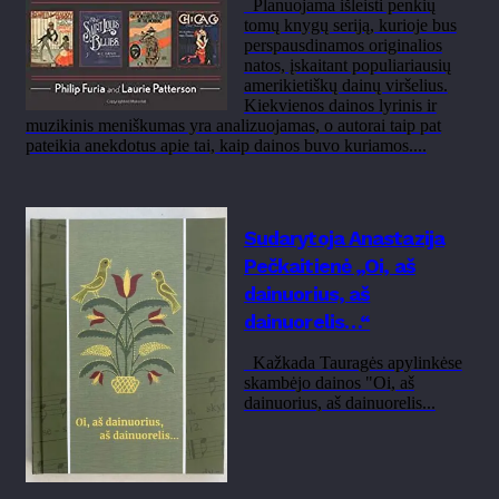
Planuojama išleisti penkių
tomų knygų seriją, kurioje bus
perspausdinamos originalios
natos, įskaitant populiariausių
amerikietiškų dainų viršelius.
Kiekvienos dainos lyrinis ir
muzikinis meniškumas yra analizuojamas, o autorai taip pat
pateikia anekdotus apie tai, kaip dainos buvo kuriamos....
Sudarytoja Anastazija
Pečkaitienė „Oi, aš
dainuorius, aš
dainuorelis…“
Kažkada Tauragės apylinkėse
skambėjo dainos "Oi, aš
dainuorius, aš dainuorelis...