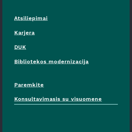
Atsiliepimai
Karjera
DUK
Bibliotekos modernizacija
Paremkite
Konsultavimasis su visuomene