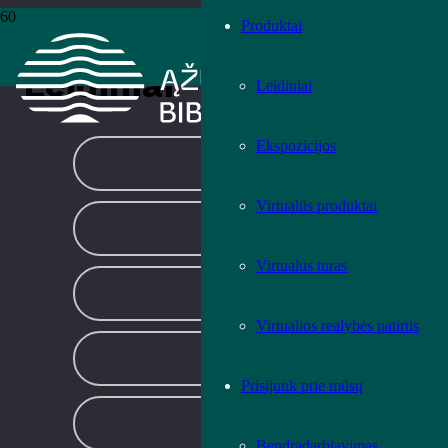
Produktai
Pradžia
›
Leidiniai
›
Puslapis 160
Leidiniai
Leidiniai
Ekspozicijos
GROŽINĖ LITERATŪRA
Virtualūs produktai
MENO LEIDINIAI
Virtualus turas
MUZIKOS LEIDINIAI
Virtualios realybės patirtis
TEMINĖ LITERATŪRA
Prisijunk prie mūsų
VAIKŲ LITERATŪRA
Bendradarbiavimas