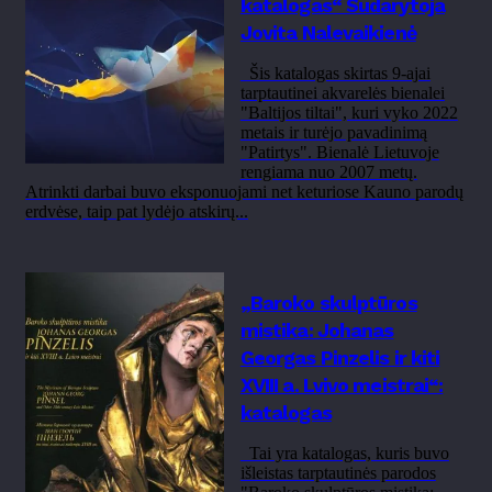
katalogas“ Sudarytoja
Jovita Nalevaikienė
Šis katalogas skirtas 9-ajai
tarptautinei akvarelės bienalei
"Baltijos tiltai", kuri vyko 2022
metais ir turėjo pavadinimą
"Patirtys". Bienalė Lietuvoje
rengiama nuo 2007 metų.
Atrinkti darbai buvo eksponuojami net keturiose Kauno parodų
erdvėse, taip pat lydėjo atskirų...
„Baroko skulptūros
mistika: Johanas
Georgas Pinzelis ir kiti
XVIII a. Lvivo meistrai“:
katalogas
Tai yra katalogas, kuris buvo
išleistas tarptautinės parodos