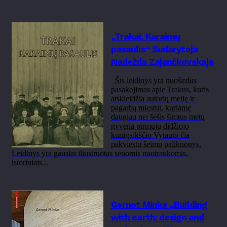
„Trakai. Karaimų
pasaulis“ Sudarytoja
Nadežda Zajančkovskaja
Šis leidinys yra nuoširdus
pasakojimas apie Trakus, kuris
atskleidžia autorių meilę ir
pagarbą miestui, kuriame
daugiau nei šešis šimtus metų
gyvena pirmųjų didžiojo
kunigaikščio Vytauto čia
pakviestų šeimų palikuonys.
Leidinys yra gausiai iliustruotas senomis nuotraukomis,
istoriniais...
Gernot Minke „Building
with earth: design and