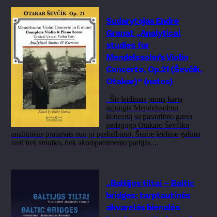
Sudarytojas Endre
Granat „Analytical
studies for
Mendelssohn’s Violin
Concerto, Op.21 (Ševčík,
Otakar)“ (natos)
Šis leidimas pirmą kartą
sujungia Mendelssohno
koncertą su pasaulinio garso
pedagogo Otakaro Ševčiko
analitiniais pratimais nuo jo paskelbimo. Šiame leidime galima
rasti tiek smuiko, tiek akompanimento partijas....
„Baltijos tiltai – Baltic
bridges: tarptautinės
akvarelės bienalės