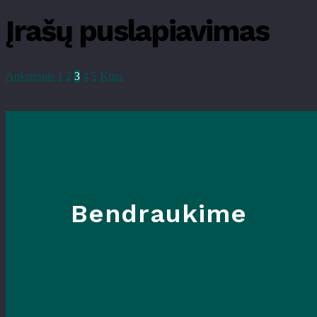
Įrašų puslapiavimas
Ankstesnis
1
2
3
4
5
Kitas
Bendraukime