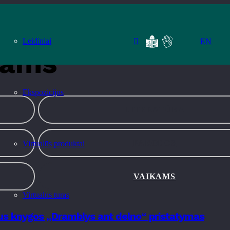
Leidiniai
EN
kams
Ekspozicijos
LITERATŪRA
PARODOS
Virtualūs produktai
VAIKAMS
Virtualus turas
aus knygos „Dramblys ant delno“ pristatymas