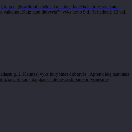
, kaip elgtis artimui patekus į nelaimę, kviečia lektorė, sveikatos
aikams „Kaip tapti didvyriu?“ vyks kovo 9 d. (šeštadienį) 12 val.
Radastų g. 2, Kaunas) vyks kūrybinės dirbtuvės „Aprenk lėlę tautiniais
rabužiais. Šį kartą daugiausia dėmesio skirsime ir tyrinėsime