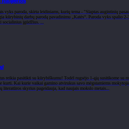
 naujienos
s vyks paroda, skirta leidiniams, kurių tema - "Slaptas augintinių pa
gia kūrybinių darbų parodą pavadinimu „Katės“. Paroda vyks spalio 2-31
 socialinius įgūdžius. ...
a!
s reikia pasitikti su kūrybiškumu! Todėl rugsėjo 1-ąją susitikome su m
 kurti. Kai kurie vaikai gamino atvirukus savo mėgstamiems mokytojams,
kų literatūros skyrius pageidauja, kad naujais mokslo metais...