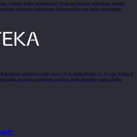
usias, o kieno kailis gražiausias? Kam gyvūnams reikalinga kišenė?
mylimas rašytojas Selemonas Paltanavičius ant delno pasitupdęs
. Kūrybinės dirbtuvės vyks kovo 23 d. (šeštadienį) 11–14 val. Vaikų ir
 specialia atvirukų gaminimo mašina, kartu kursime rankų darbo
riu?“