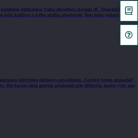
usitikime bibliotekos Vaikų literatūros skyriuje (K. Donelaičio g.
 šalių kultūros ir kalbų studijų absolventė, šiuo metu vedanti japonų
s organizuotos kūrybinės dirbtuvės pavadinimu „Gamtos formų atspaudai“.
o. Bet kuriuo metu galėsite prisijungti prie dirbtuvių, kurios vyks nuo