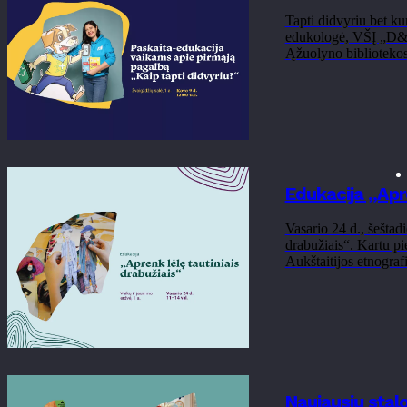
Tapti didvyriu bet kur
edukologė, VŠĮ „D&DM
Ąžuolyno bibliotekos 
Edukacija „Apre
Vasario 24 d., šeštad
drabužiais“. Kartu pi
Aukštaitijos etnografi
Naujausių stal