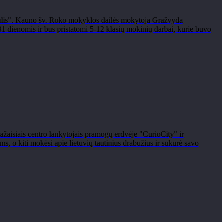
saulis". Kauno šv. Roko mokyklos dailės mokytoja Gražvyda
 dienomis ir bus pristatomi 5-12 klasių mokinių darbai, kurie buvo
ažaisiais centro lankytojais pramogų erdvėje "CurioCity" ir
 o kiti mokėsi apie lietuvių tautinius drabužius ir sukūrė savo