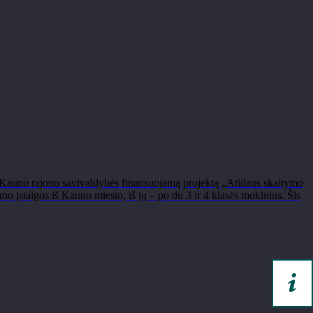
Kauno rajono savivaldybės finansuojamą projektą „Atidaus skaitymo
 įstaigos iš Kauno miesto, iš jų – po du 3 ir 4 klasės mokinius. Šis