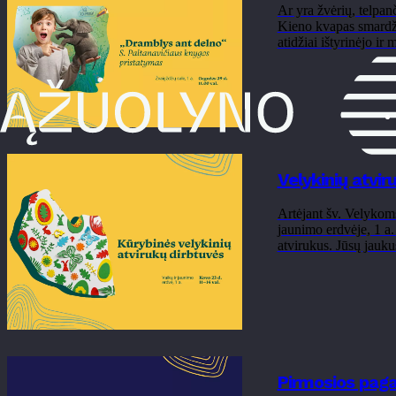
Ar yra žvėrių, telpan
Kieno kvapas smardži
atidžiai ištyrinėjo ir 
Velykinių atvir
Artėjant šv. Velykoms
jaunimo erdvėje, 1 a
atvirukus. Jūsų jauku
Pirmosios paga