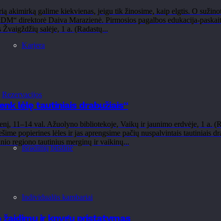
ią akimirką galime kiekvienas, jeigu tik žinosime, kaip elgtis. O sužinoti
“ direktorė Daiva Marazienė. Pirmosios pagalbos edukacija-paskaita v
Žvaigždžių salėje, 1 a. (Radastų...
Karjera
Rezervacijos
nk lėlę tautiniais drabužiais“
ienį, 11–14 val. Ažuolyno bibliotekoje, Vaikų ir jaunimo erdvėje, 1 a. (
ešime popierines lėles ir jas aprengsime pačių nuspalvintais tautiniais d
nio regiono tautinius merginų ir vaikinų...
Išradimų būstinė
Individualūs kambariai
o žaidimų ir knygų pristatymas