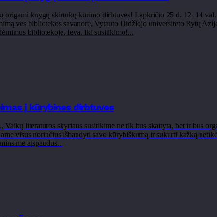
 origami knygų skirtukų kūrimo dirbtuves! Lapkričio 25 d. 12–14 val. s
imą ves bibliotekos savanorė, Vytauto Didžiojo universiteto Rytų Azijos
iėmimus bibliotekoje, Ieva. Iki susitikimo!...
imas į kūrybines dirbtuves
d., Vaikų literatūros skyriaus susitikime ne tik bus skaityta, bet ir bu
čiame visus norinčius išbandyti savo kūrybiškumą ir sukurti kažką netikėt
aminsime atspaudus...