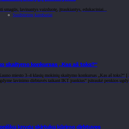
ti smagūs, lavinantys vaizduotę, įtraukiantys, edukaciniai...
Susibūrimų kambariai
yko skaitymo konkursas „Kas aš toks?“
auno miesto 3–4 klasių mokinių skaitymo konkursas „Kas aš toks?“ Į 
dyme lavinimo dirbtuvės taikant IKT įrankius“ įsitraukė penkios ugdymo
poniškų knygų skirtukų kūrimo dirbtuves