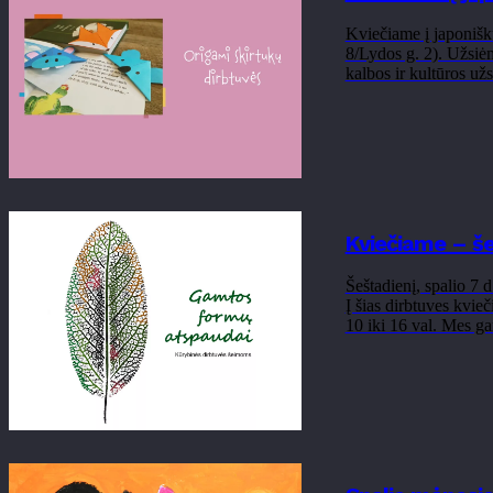
Kviečiame į japoniškų
8/Lydos g. 2). Užsiėm
kalbos ir kultūros užs
Kviečiame – še
Šeštadienį, spalio 7 
Į šias dirbtuves kvie
10 iki 16 val. Mes g