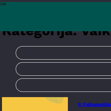
Pradžia
›
Vaikams
›
Puslapis 3
Kategorija:
Vai
KITA
MOKYMAI IR EDUKACIJOS
RENGINIAI
S. Paltanaviči