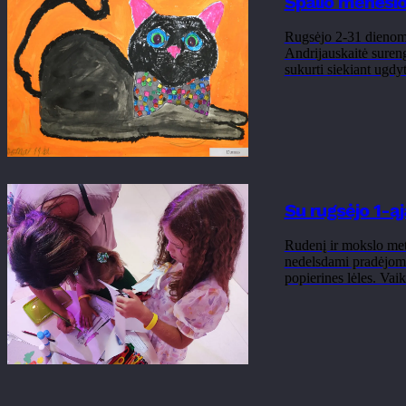
Spalio mėnesio
Rugsėjo 2-31 dienomi
Andrijauskaitė suren
sukurti siekiant ugdyti
Su rugsėjo 1-ąj
Rudenį ir mokslo metu
nedelsdami pradėjome
popierines lėles. Vai