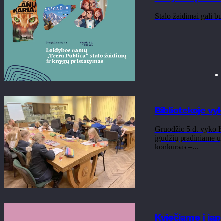
Stalo žaidimai gali bū
Bibliotekoje v
Gruodžio 5 d. vyko K
įgūdžių pradiniame ug
konkursas –...
Kviečiame į ja