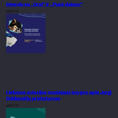
Interviu su „Orai“ ir „Pusė dainos“
prieš 2 d.
Lietuvos aviacijos muziejaus knygos apie Jurgį
Dobkevičių pristatymas
prieš 2 d.