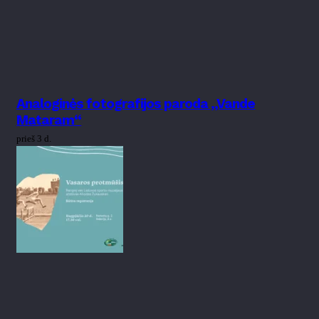
Analoginės fotografijos paroda „Vande
Mataram“
prieš 3 d.