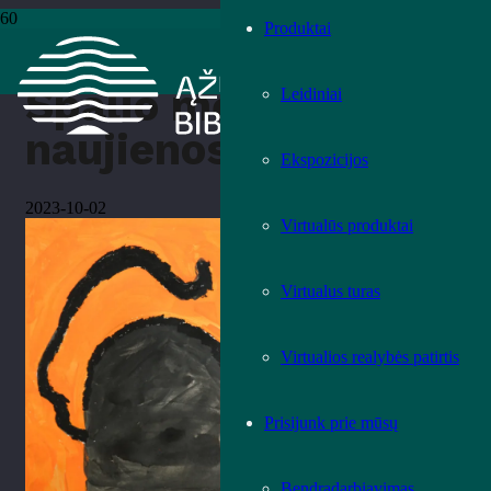
Produktai
Pradžia
›
Vaikams
›
Spalio mėnesio naujienos
Spalio mėnesio
Leidiniai
naujienos
Ekspozicijos
2023-10-02
Virtualūs produktai
Virtualus turas
Virtualios realybės patirtis
Prisijunk prie mūsų
Bendradarbiavimas