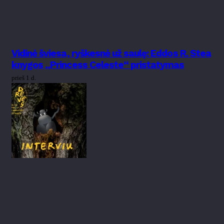
Vidinė šviesa, ryškesnė už saulę: Eddos R. Stea
knygos „Princess Celeste“ pristatymas
prieš 1 d.