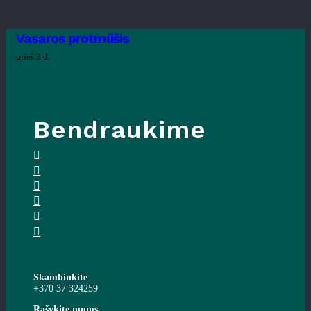
Vasaros protmūšis
prieš 3 d.
Bendraukime
Skambinkite
+370 37 324259
Rašykite mums