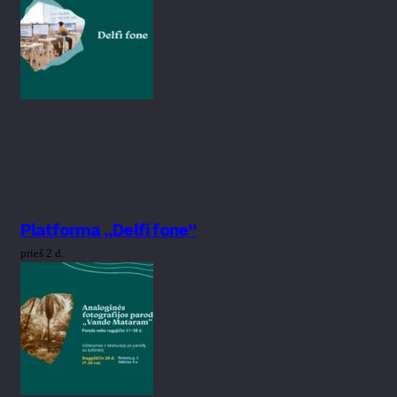
Platforma „Delfi fone“
prieš 2 d.