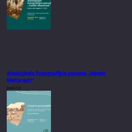
Analoginės fotografijos paroda „Vande
Mataram“
prieš 3 d.