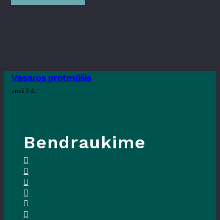
Vasaros protmūšis
prieš 3 d.
Bendraukime