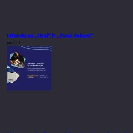
Interviu su „Orai“ ir „Pusė dainos“
prieš 2 d.