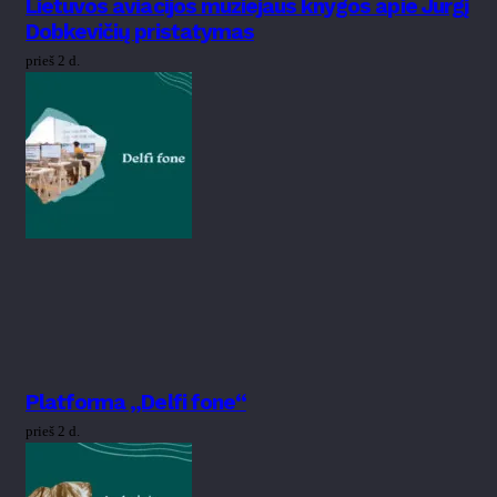
Lietuvos aviacijos muziejaus knygos apie Jurgį
Dobkevičių pristatymas
prieš 2 d.
Platforma „Delfi fone“
prieš 2 d.