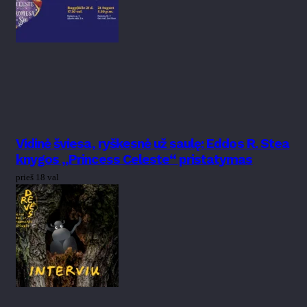
Vidinė šviesa, ryškesnė už saulę: Eddos R. Stea
knygos „Princess Celeste“ pristatymas
prieš 18 val