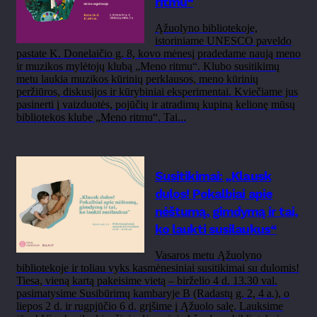
ritmu“
Ąžuolyno bibliotekoje,
istoriniame UNESCO paveldo
pastate K. Donelaičio g. 8, kovo mėnesį pradedame naują meno
ir muzikos mylėtojų klubą „Meno ritmu“. Klubo susitikimų
metu laukia muzikos kūrinių perklausos, meno kūrinių
peržiūros, diskusijos ir kūrybiniai eksperimentai. Kviečiame jus
pasinerti į vaizduotės, pojūčių ir atradimų kupiną kelionę mūsų
bibliotekos klube „Meno ritmu“. Tai...
Susitikimai: „Klausk
dulos! Pokalbiai apie
nėštumą, gimdymą ir tai,
ko laukti susilaukus“
Vasaros metu Ąžuolyno
bibliotekoje ir toliau vyks kasmėnesiniai susitikimai su dulomis!
Tiesa, vieną kartą pakeisime vietą – birželio 4 d. 13.30 val.
pasimatysime Susibūrimų kambaryje B (Radastų g. 2, 4 a.), o
liepos 2 d. ir rugpjūčio 6 d. grįšime į Ąžuolo salę. Lauksime