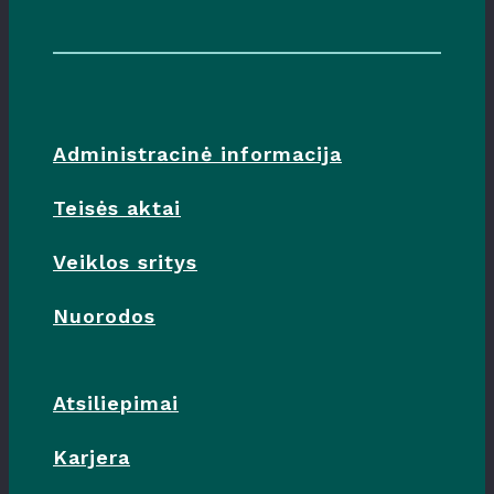
Administracinė informacija
Teisės aktai
Veiklos sritys
Nuorodos
Atsiliepimai
Karjera