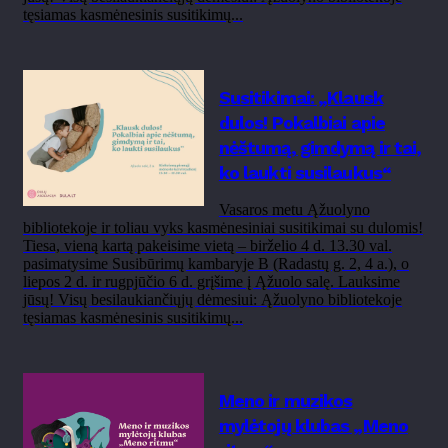
tęsiamas kasmėnesinis susitikimų...
Susitikimai: „Klausk
dulos! Pokalbiai apie
nėštumą, gimdymą ir tai,
ko laukti susilaukus“
Vasaros metu Ąžuolyno
bibliotekoje ir toliau vyks kasmėnesiniai susitikimai su dulomis!
Tiesa, vieną kartą pakeisime vietą – birželio 4 d. 13.30 val.
pasimatysime Susibūrimų kambaryje B (Radastų g. 2, 4 a.), o
liepos 2 d. ir rugpjūčio 6 d. grįšime į Ąžuolo salę. Lauksime
jūsų! Visų besilaukiančiųjų dėmesiui: Ąžuolyno bibliotekoje
tęsiamas kasmėnesinis susitikimų...
Meno ir muzikos
mylėtojų klubas „Meno