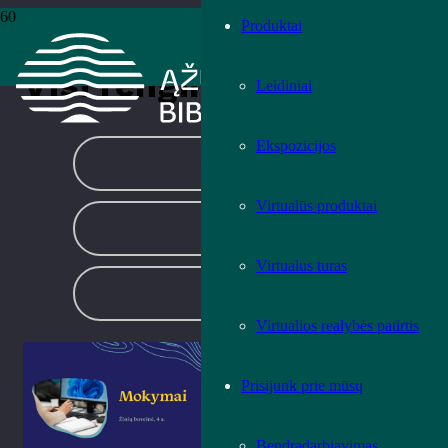
Produktai
Pradžia
›
Visi renginiai
Visi renginiai
Leidiniai
Ekspozicijos
MOKYMAI IR EDUKACIJOS
Virtualūs produktai
PARODOS
Virtualus turas
RENGINIAI
Virtualios realybės patirtis
Mokymai | „Google
Prisijunk prie mūsų
Nuotraukos: išsaugok,
redaguok ir dalinkis
nuotraukomis“
Bendradarbiavimas