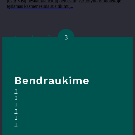
jūsų! Visų besilaukiančiųjų dėmesiui: Ąžuolyno bibliotekoje
tęsiamas kasmėnesinis susitikimų...
1
2
3
Bendraukime