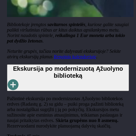
Bibliotekoje įrengtos
savitarnos spintelės
, kuriose galite saugiai
palikti viršutinius rūbus ar kitus daiktus apsilankymo metu.
Norint naudotis spintele,
reikalinga 1 Eur moneta arba tokio
pat dydžio žetonas
.
Neturite grupės, tačiau norite dalyvauti ekskursijoje? Sekite
atvirų ekskursijų planus
Renginių kalendoriuje
.
Ekskursija po modernizuotą Ąžuolyno
biblioteką
Pažintinė ekskursija po modernizuotas Ąžuolyno bibliotekos
erdves (Radastų g. 2) su gidu – puiki proga pažinti biblioteką
arba nostalgiškai sugrįžti į ją po pokyčių. Ekskursijos metu
sužinosite apie esminius atnaujinimus, teikiamas paslaugas ir
naujai pritaikytas erdves.
Skirta grupėms nuo 8 asmenų.
Rezervuodami nurodykite planuojamą dalyvių skaičių.