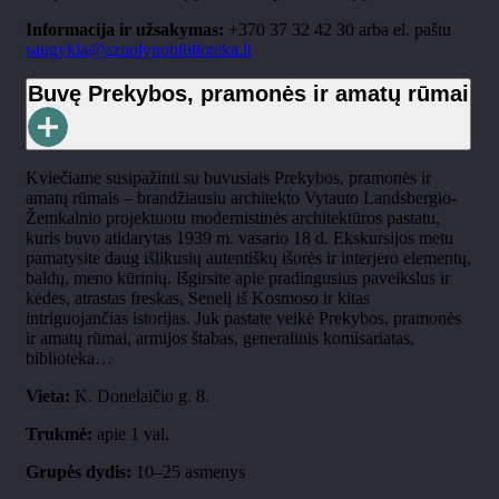
Informacija ir užsakymas:
+370 37 32 42 30 arba el. paštu
saugykla@azuolynobiblioteka.lt
Buvę Prekybos, pramonės ir amatų rūmai
Kviečiame susipažinti su buvusiais Prekybos, pramonės ir
amatų rūmais – brandžiausiu architekto Vytauto Landsbergio-
Žemkalnio projektuotu modernistinės architektūros pastatu,
kuris buvo atidarytas 1939 m. vasario 18 d. Ekskursijos metu
pamatysite daug išlikusių autentiškų išorės ir interjero elementų,
baldų, meno kūrinių. Išgirsite apie pradingusius paveikslus ir
kėdes, atrastas freskas, Senelį iš Kosmoso ir kitas
intriguojančias istorijas. Juk pastate veikė Prekybos, pramonės
ir amatų rūmai, armijos štabas, generalinis komisariatas,
biblioteka…
Vieta:
K. Donelaičio g. 8.
Trukmė:
apie 1 val.
Grupės dydis:
10–25 asmenys