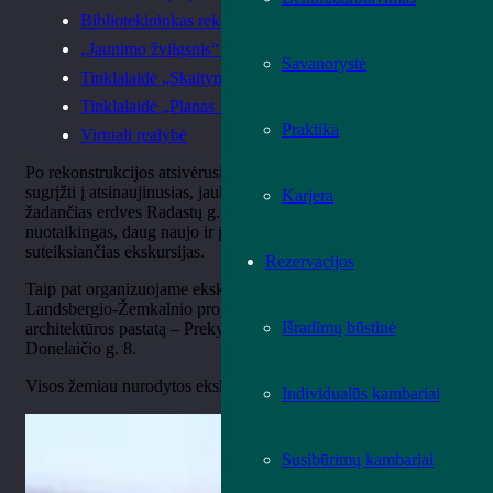
Bibliotekininkas rekomenduoja
„Jaunimo žvilgsnis“ zinai
Savanorystė
Tinklalaidė „Skaitymo genas“
Tinklalaidė „Planas B“
Praktika
Virtuali realybė
Po rekonstrukcijos atsivėrusi Ąžuolyno biblioteka kviečia
sugrįžti į atsinaujinusias, jaukias ir modernias, begales atradimų
Karjera
žadančias erdves Radastų g. 2. Ta proga paruošėme
nuotaikingas, daug naujo ir įdomaus Jūsų akims ir mintims
suteiksiančias ekskursijas.
Rezervacijos
Taip pat organizuojame ekskursijas po architekto Vytauto
Landsbergio-Žemkalnio projektuotą modernistinės
Išradimų būstinė
architektūros pastatą – Prekybos, pramonės ir amatų rūmus K.
Donelaičio g. 8.
Visos žemiau nurodytos ekskursijos yra
nemokamos
.
Individualūs kambariai
Susibūrimų kambariai