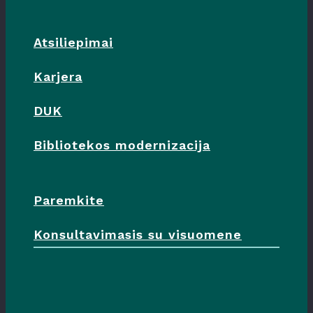
Atsiliepimai
Karjera
DUK
Bibliotekos modernizacija
Paremkite
Konsultavimasis su visuomene