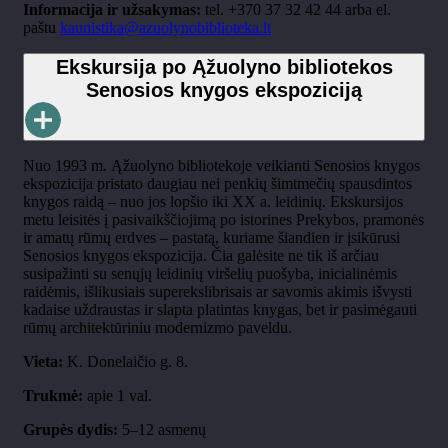
Informacija ir užsakymas:
tel. +370 37 32 42 44 arba el.
paštu
kaunistika@azuolynobiblioteka.lt
Ekskursija po Ąžuolyno bibliotekos
Senosios knygos ekspoziciją
Nuo 1993 m. Ąžuolyno bibliotekoje veikianti Senosios knygos
ekspozicija pristato daugiau nei penkių šimtmečių spausdintos
knygos raidą – nuo jos lopšio iki XX a. leidinių. Ekskursijos
metu leisitės į pasivaikščiojimą po istorines Prekybos, pramonės
ir amatų rūmų erdves – pastatą, kuriame šiandien ir įsikūrusi
Senosios knygos ekspozicija. Čia galėsite ne tik iš arčiau
susipažinti su senųjų leidinių viršelių puošyba, inicialinėmis
raidėmis, išlikusiais superekslibrisais ar savomis akimis išvysti
kadaise uždraustas ir slapta platintas knygas, bet ir pasimėgauti
rūmų architektūriniu modernizmo paveldu.
Vieta:
K. Donelaičio g. 8.
Trukmė:
apie 1 val.
Grupės dydis:
5–12 asmenų