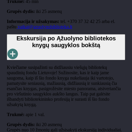
Trukmė:
45 min
Grupės dydis:
iki 25 asmenų
Informacija ir užsakymas:
tel. +370 37 32 42 25 arba el.
paštu
vaikai@azuolynobiblioteka.lt
Ekskursija po Ąžuolyno bibliotekos
knygų saugyklos bokštą
Kviečiame susipažinti su didžiausiu viešųjų bibliotekų
spaudinių fondu Lietuvoje! Sužinosite, kas ir kaip jame
saugoma, kaip iš šio fondo knyga nukeliauja iki vartotojo,
pamatysite seniausią, mažiausią, didžiausią ir sunkiausią čia
esančias knygas, pasigrožėsite miesto panorama, atsiveriančia
pro viršutinio saugyklos aukšto langus. Taip pat galėsite
išbandyti bibliotekininko profesiją ir surasti iš šio fondo
užsakytą knygą.
Trukmė:
apie 1 val.
Grupės dydis:
iki 20 asmenų
Grupės nuo 10 žmonių gali užsisakyti ekskursiją individualiai.