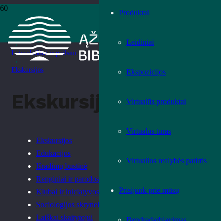
Produktai
Pradžia
›
Paslaugos
Leidiniai
›
Laisvalaikiui ir poilsiui
›
Ekskursijos
Ekspozicijos
Ekskursijos
Virtualūs produktai
Virtualus turas
Ekskursijos
Edukacijos
Virtualios realybės patirtis
Išradimų būstinė
Renginiai ir parodos
Prisijunk prie mūsų
Klubai ir iniciatyvos
Sociologijos skrynelė
Laiškai skaitytojui
Bendradarbiavimas