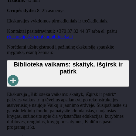
Trukmė:
45 min
Grupės dydis:
8–25 asmenys
Ekskursijos vykdomos pirmadieniais ir trečiadieniais.
Kontaktai pasiteiravimui: +370 37 32 44 37 arba el. paštu
ekskursijos@azuolynobiblioteka.lt
Norėdami užsiregistruoti į pažintinę ekskursiją spauskite
mygtuką, esantį žemiau:
Biblioteka vaikams: skaityk, išgirsk ir
patirk
Ekskursija „Biblioteka vaikams: skaityk, išgirsk ir patirk“
pakvies vaikus ir jų tėvelius apsilankyti po rekonstrukcijos
atsivėrusioje naujoje Vaikų ir jaunimo erdvėje. Susipažinsite su
gausiu leidinių fondu, pamatysite įdomiausias, naujausias
knygas, sužinosite apie čia vykstančias edukacijas, kūrybines
dirbtuves, renginius, knygų pristatymus, Kultūros paso
programą ir kt.