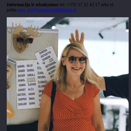
Informacija ir užsakymas:
tel. +370 37 32 43 17 arba el.
paštu
seni_reti@azuolynobiblioteka.lt