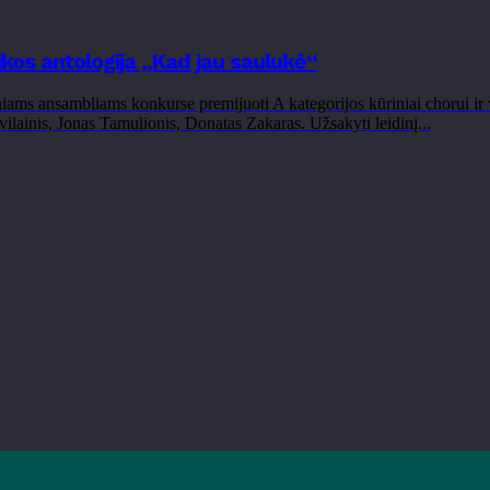
ikos antologija „Kad jau saulukė“
ams ansambliams konkurse premijuoti A kategorijos kūriniai chorui ir
vilainis, Jonas Tamulionis, Donatas Zakaras. Užsakyti leidinį...