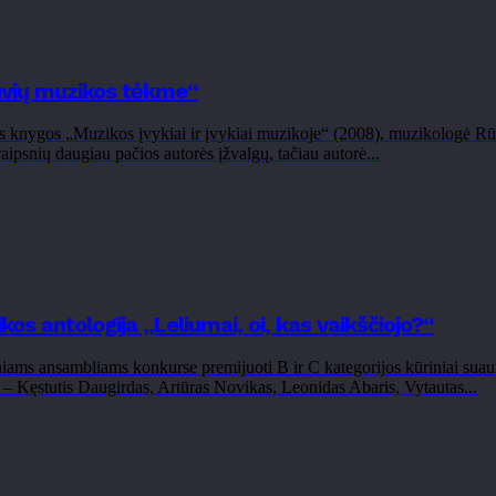
uvių muzikos tėkme“
 knygos „Muzikos įvykiai ir įvykiai muzikoje“ (2008), muzikologė Rūta 
ipsnių daugiau pačios autorės įžvalgų, tačiau autorė...
kos antologija „Leliumai, oi, kas vaikščiojo?“
ams ansambliams konkurse premijuoti B ir C kategorijos kūriniai suaug
 – Kęstutis Daugirdas, Artūras Novikas, Leonidas Abaris, Vytautas...