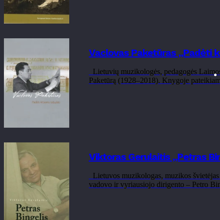
Vaclovas Paketūras „Padėti ki
Lietuvių muzikologės, pedagogės Laimos 
Paketūrą (1928–2018). Knygoje pateikiami p
Viktoras Gerulaitis „Petras B
Lietuvos muzikologas, muzikos švietėjas 
vadovo ir vyriausiojo dirigento – Petro Bin