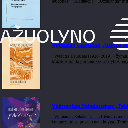
raudonos“, „Meditacija“, „Užsklanda“ ir dai
Vytautas Laurušas „Dainos ch
Vytautas Laurušas (1930–2019) – žymus lie
Muzikos fondo pirmininkas ir tarybos nary
Vidmantas Sakalauskas „Tebūn
Vidmantas Sakalauskas – Lietuvos muzikos
kompozitorius, pristato natų knygą „Tebūn