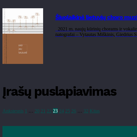
Šiuolaikinė lietuvių choro muz
2021 m. naujų kūrinių chorams ir vokalini
natografai – Vytautas Miškinis, Giedrius S
Įrašų puslapiavimas
Ankstesnis
1
…
20
21
22
23
24
25
26
…
32
Kitas