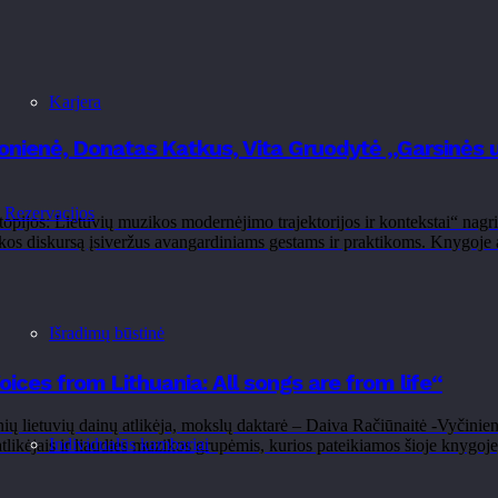
Karjera
ionienė, Donatas Katkus, Vita Gruodytė „Garsinės 
Rezervacijos
pijos: Lietuvių muzikos modernėjimo trajektorijos ir kontekstai“ nagrin
uzikos diskursą įsiveržus avangardiniams gestams ir praktikoms. Knygoje
Išradimų būstinė
ices from Lithuania: All songs are from life“
 lietuvių dainų atlikėja, mokslų daktarė – Daiva Račiūnaitė -Vyčinienė p
Individualūs kambariai
likėjais ir liaudies muzikos grupėmis, kurios pateikiamos šioje knygoje,