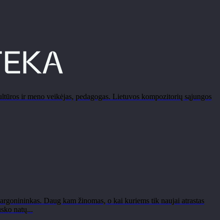
ultūros ir meno veikėjas, pedagogas. Lietuvos kompozitorių sąjungos
rgonininkas. Daug kam žinomas, o kai kuriems tik naujai atrastas
sko natų...