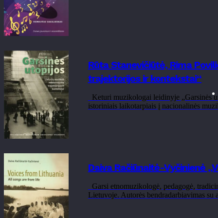
Rūta Stanevičiūtė, Rima Povil
trajektorijos ir kontekstai“
Keturi muzikologai leidinyje „Garsinės uto
istoriniais laikotarpiais į nacionalinės m
Daiva Račiūnaitė-Vyčinienė „Vo
Garsi etnomuzikologė, pedagogė, tradicinių
Lietuvoje. Autorės bendradarbiavimas su at