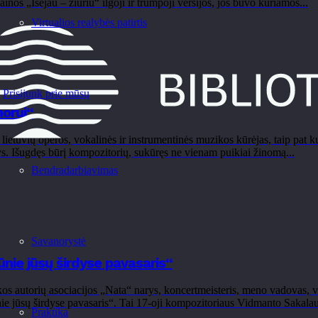
nos „Išėjau – žiūriu“ ilgoji ir trumpoji versijos, jos buvo kuriamos...
Virtualios realybės patirtis
Prisijunk prie mūsų
orui“
tuvių operos, vokalinės ir instrumentinės muzikos kūrėjas, taip pat k
s. Išugdęs būrį kompozitorių, sukūręs ne vienam puikiai žinomą...
Bendradarbiavimas
Savanorystė
ie jūsų širdyse pavasaris“
 autorių asociacijos „Nata“ narys, koncertmeisteris, meno vadovas, va
ie jūsų širdyse pavasaris“. Tai 17-oji kompozitoriaus Vidmanto Sakalau
Praktika