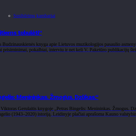
Susibūrimų kambariai
tiems tobulėti“
Budzinauskienės knyga apie Lietuvos muzikologijos pasaulio asmeny
risiminimai, pokalbiai, interviu ir net keli V. Paketūro publikacijų š
ingelis: Menininkas. Žmogus. Dzūkas.“
Viktoras Gerulaitis knygoje „Petras Bingelis: Menininkas. Žmogus. D
gelio (1943–2020) istoriją. Leidinyje plačiai aprašoma Kauno valstybinio