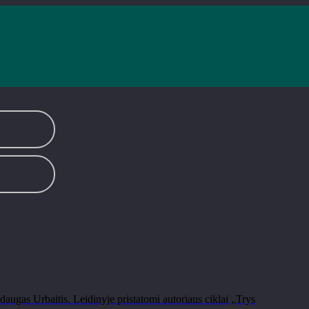
augas Urbaitis. Leidinyje pristatomi autoriaus ciklai „Trys