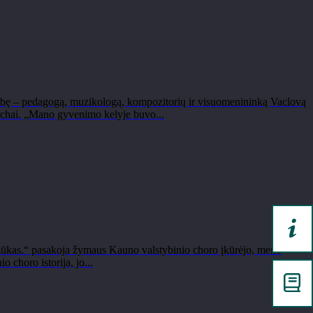
bę – pedagogą, muzikologą, kompozitorių ir visuomenininką Vaclovą
trichai. „Mano gyvenimo kelyje buvo...
zūkas.“ pasakoja žymaus Kauno valstybinio choro įkūrėjo, meno
 choro istorija, jo...