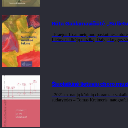
Rūta Gaidamavičiūtė „Su liet
Praėjus 15-ai metų nuo paskutinės autorės
Lietuvos kūrėjų muziką. Dalyje knygos stra
Šiuolaikinė lietuvių choro muzi
2021 m. naujų kūrinių chorams ir vokalini
sudarytojas – Tomas Kreimeris, natografai