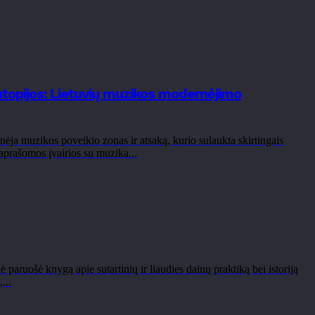
utopijos: Lietuvių muzikos modernėjimo
ėja muzikos poveikio zonas ir atsaką, kurio sulaukta skirtingais
 aprašomos įvairios su muzika...
aruošė knygą apie sutartinių ir liaudies dainų praktiką bei istoriją
...