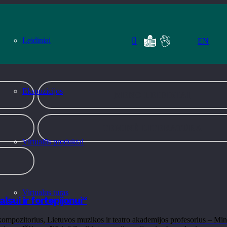
i
Leidiniai
EN
Ekspozicijos
MENO LEIDINIAI
TEMINĖ LITERATŪRA
Virtualūs produktai
Virtualus turas
lsui ir fortepijonui“
ompozitorius, Lietuvos muzikos ir teatro akademijos profesorius – Mind