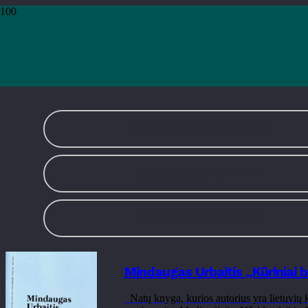
Pradžia
›
Leidiniai
›
Muzikos leidiniai
›
Puslapis 23
Muzikos leidinia
GROŽINĖ LITERATŪRA
MUZIKOS LEIDINIAI
VAIKŲ LITERATŪRA
Mindaugas Urbaitis „Kūriniai ba
Natų knyga, kurios autorius yra lietuvių k