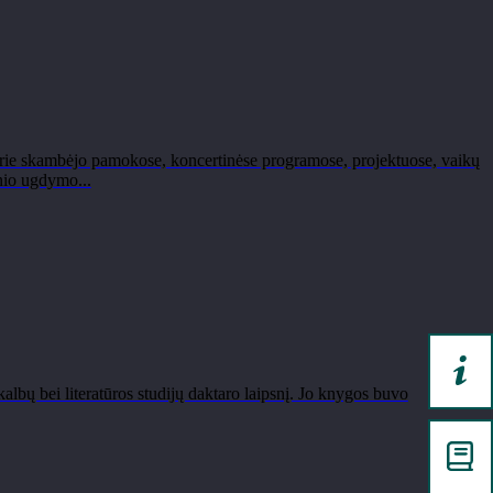
 kurie skambėjo pamokose, koncertinėse programose, projektuose, vaikų
inio ugdymo...
albų bei literatūros studijų daktaro laipsnį. Jo knygos buvo