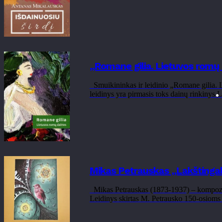
„Romane gilia. Lietuvos romų
Smuikininkas ir leidinio „Romane gilia. L
leidinys yra pirmasis toks dainų rinkinys Li
Mikas Petrauskas „Lakštingal
Mikas Petrauskas (1873-1937) – kompozitor
Leidinys skirtas M. Petrausko 150-osioms 