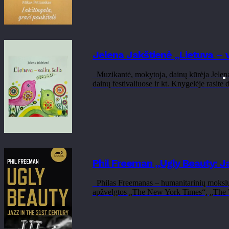
Jelena Jakštienė „Lietuva – v
Muzikantė, mokytoja, dainų kūrėja Jelena 
dainų festivaliuose ir kt. Knygelėje rasite
Phil Freeman „Ugly Beauty: Ja
Philas Freemanas – humanitarinių mokslų pro
apžvelgtos „The New York Times“, „The Wall