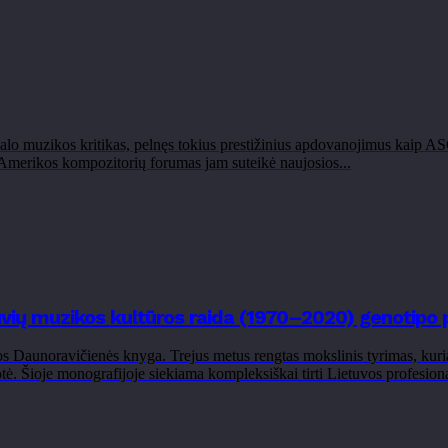
o muzikos kritikas, pelnęs tokius prestižinius apdovanojimus kaip 
Amerikos kompozitorių forumas jam suteikė naujosios...
vių muzikos kultūros raida (1970–2020) genotipo p
 Daunoravičienės knyga. Trejus metus rengtas mokslinis tyrimas, kuriame
ė. Šioje monografijoje siekiama kompleksiškai tirti Lietuvos profesiona