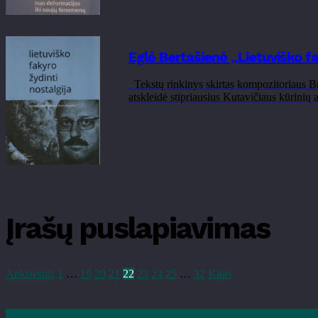
Eglė Bertašienė „Lietuviško fa
Tekstų rinkinys skirtas kompozitoriaus Br
atskleidė stipriausius Kutavičiaus kūrini
Įrašų puslapiavimas
Ankstesnis
1
…
19
20
21
22
23
24
25
…
32
Kitas