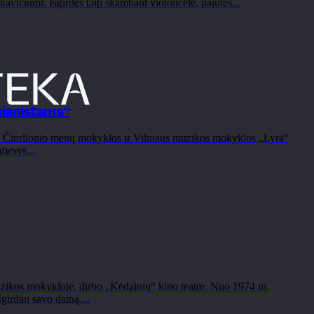
avičiumi. Išgirdęs taip skambant violončelę, pajutęs...
pianistams“
. Čiurlionio menų mokyklos ir Vilniaus muzikos mokyklos „Lyra“
mesys...
ikos mokykloje, dirbo „Kėdainių“ kino teatre. Nuo 1974 m.
girdau savo dainą,...