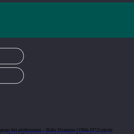
dagogo bei profesoriaus – Balio Dvariono (1904-1972) pjesių