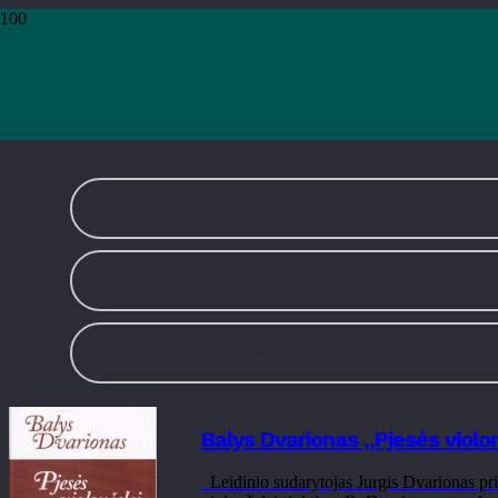
Pradžia
›
Leidiniai
›
Muzikos leidiniai
›
Puslapis 22
Muzikos leidinia
GROŽINĖ LITERATŪRA
MUZIKOS LEIDINIAI
VAIKŲ LITERATŪRA
Balys Dvarionas „Pjesės violo
Leidinio sudarytojas Jurgis Dvarionas pri