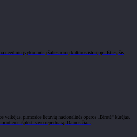
eiliniu įvykiu mūsų šalies romų kultūros istorijoje. Išties, šis
 veikėjas, pirmosios lietuvių nacionalinės operos „Birutė“ kūrėjas.
ntiems išplėsti savo repertuarą. Dainos čia...