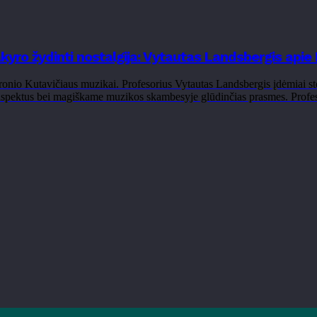
kyro žydinti nostalgija: Vytautas Landsbergis apie 
onio Kutavičiaus muzikai. Profesorius Vytautas Landsbergis įdėmiai ste
ų aspektus bei magiškame muzikos skambesyje glūdinčias prasmes. Profe