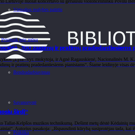
rio Lietuvoje nuolat koncertavo su geriausiu violončelininku Povilu Berk
Virtualios realybės patirtis
Prisijunk prie mūsų
vičiūtė „100 žaidimų ir pratimų pradedantiesiems 
kyklos „Lyra“ vyr. mokytoja, ir Agnė Ragauskienė, Nacionalinės M. K
aidimų ir pratimų pradedantiesiems pianistams“. Šiame leidinyje visas dė
Bendradarbiavimas
Savanorystė
osiu širdį“
o Tallat-Kelpšos muzikos technikumą. Dešimt metų dėstė Kėdainių muz
niai“. Autorius pasakoja: „Išspausdinti kūrybą susiprotėjau tada, kai iš
Praktika