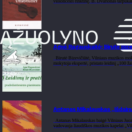
violončelei rinktinę. B. Dvarionas tarpuka
Agnė Ragauskaitė; Birutė Bize
Birutė Bizevičiūtė, Vilniaus muzikos mo
mokytoja ekspertė, pristato leidinį „100 ž
Antanas Mikalauskas „Išdainu
Antanas Mikalauskas baigė Vilniaus Juoz
vadovauja liaudiškos muzikos kapelai „Vilai