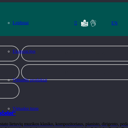
i
Leidiniai
EN
Ekspozicijos
MENO LEIDINIAI
TEMINĖ LITERATŪRA
Virtualūs produktai
Virtualus turas
nčelei“
stato lietuvių muzikos klasiko, kompozitoriaus, pianisto, dirigento, pe