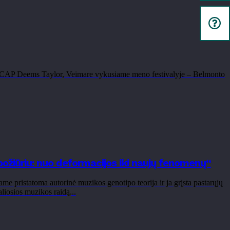
ASCAP Deems Taylor, Veimare vykusiame meno festivalyje – Belmonto
ožiūriu: nuo deformacijos iki naujų fenomenų“
 pristatoma autorinė muzikos genotipo teorija ir ja grįsta pastarųjų
liosios muzikos raidą...