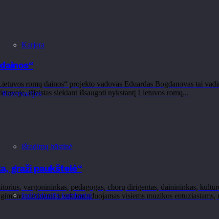
Karjera
 dainos“
ietuvos romų dainos“ projekto vadovas Eduardas Bogdanovas tai vadina ne
etuvoje, išleistas siekiant išsaugoti nykstantį Lietuvos romų...
Rezervacijos
Išradimų būstinė
a, graži paukštelė“
ius, vargonininkas, pedagogas, chorų dirigentas, dainininkas, kultūros
Individualūs kambariai
gimimo metinėms ir rekomenduojamas visiems muzikos entuziastams, nori