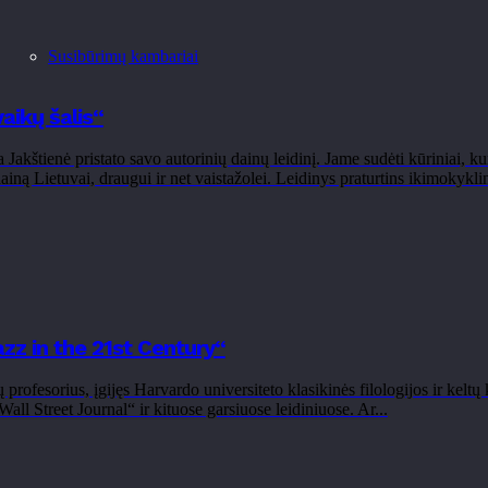
Susibūrimų kambariai
aikų šalis“
Jakštienė pristato savo autorinių dainų leidinį. Jame sudėti kūriniai,
 dainą Lietuvai, draugui ir net vaistažolei. Leidinys praturtins ikimokykl
zz in the 21st Century“
fesorius, įgijęs Harvardo universiteto klasikinės filologijos ir keltų k
 Street Journal“ ir kituose garsiuose leidiniuose. Ar...