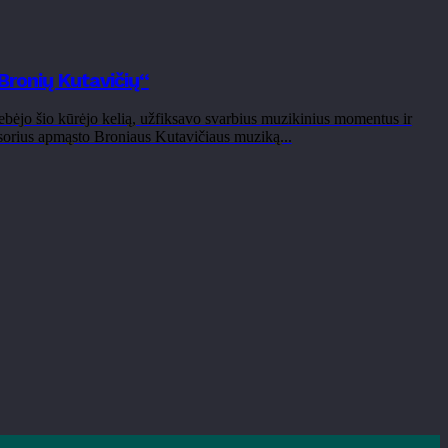
Bronių Kutavičių“
bėjo šio kūrėjo kelią, užfiksavo svarbius muzikinius momentus ir
sorius apmąsto Broniaus Kutavičiaus muziką...