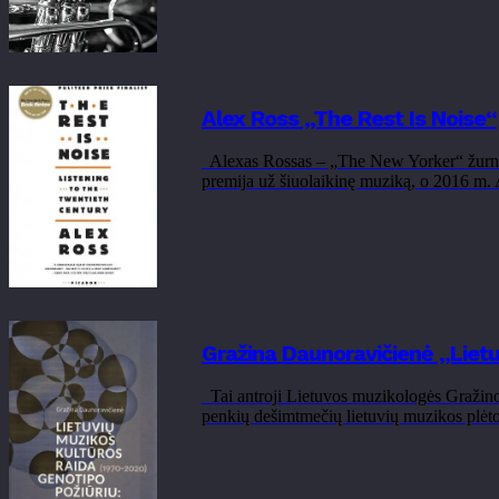
Alex Ross „The Rest Is Noise“
Alexas Rossas – „The New Yorker“ žurnal
premija už šiuolaikinę muziką, o 2016 m. 
Gražina Daunoravičienė „Lietu
Tai antroji Lietuvos muzikologės Gražinos
penkių dešimtmečių lietuvių muzikos plėtot