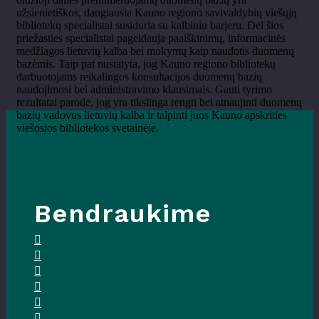
užsienietiškos, daugiausia Kauno regiono savivaldybių viešųjų
bibliotekų specialistai susiduria su kalbiniu barjeru. Dėl šios
priežasties specialistai pageidauja paaiškinimų, informacinės
medžiagos lietuvių kalba bei mokymų kaip naudotis duomenų
bazėmis. Taip pat nustatyta, jog Kauno regiono bibliotekų
darbuotojams reikalingos konsultacijos duomenų bazių
naudojimosi bei administravimo klausimais. Gauti tyrimo
rezultatai parodė, jog yra tikslinga rengti bei atnaujinti duomenų
bazių vadovus lietuvių kalba ir talpinti juos Kauno apskrities
viešosios bibliotekos svetainėje.
Bendraukime