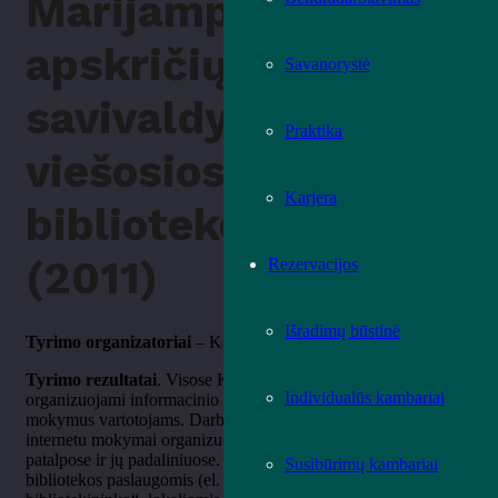
Marijampolės
apskričių
Savanorystė
savivaldybių
Praktika
viešosiose
Karjera
bibliotekose
(2011)
Rezervacijos
Išradimų būstinė
Tyrimo organizatoriai
– Kauno apskrities viešoji biblioteka.
Tyrimo rezultatai
. Visose Kauno regiono bibliotekose yra
Individualūs kambariai
organizuojami informacinio ir kompiuterinio raštingumo
mokymus vartotojams. Darbo kompiuteriu ir naudojimosi
internetu mokymai organizuojami ir pagrindinių bibliotekų
patalpose ir jų padaliniuose. Naudojimosi elektroninėmis
Susibūrimų kambariai
bibliotekos paslaugomis (el. katalogu, „Klausk