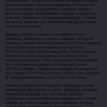
bibliotekininko“, lokaliomis bibliotekos kuriamomis duomenų
bazėmis) mokymus organizuoja pagrindinės bibliotekos bei
kelių savivaldybių viešųjų bibliotekų padaliniai. Paieškos
prenumeruojamose duomenų bazėse mokymai savivaldybių
viešosiose bibliotekose dažniausiai organizuojami 2-3 kartus
per mėnesį, mokymus veda bibliotekos atsakingi darbuotojai
arba kviestiniai lektoriai.
Nustatyta, kad Kauno regiono savivaldybių viešosios
bibliotekos, atsakydamos į vartotojų užklausas, dažniausiai
naudojasi visatekste mokslinių straipsnių EBSCOhost duomenų
baze bei lietuviška teisės dokumentų duomenų baze
INFOLEX.Praktika su teisės aktų paieška. Šiomis duomenų
bazėmis kiek mažiau naudojamasi savivaldybių viešųjų
bibliotekų padaliniuose. Tyrime dalyvavusios bibliotekos kaip
savo vartotojams naudingiausią duomenų bazę nurodė
INFOLEX.Praktika. Taip pat kaip naudingos duomenų bazės
buvo minimos EBSCOhost, Oxford University Press leidyklos
el. leidinių duomenų bazės Grove Art ir Grove Music.
Duomenų bazių bei kitos elektroninės informacijos paieška
reikalauja tam tikrų įgūdžių ir patirties. Bibliotekų specialistai,
teikdami šias paslaugas savo vartotojams, turi žinoti
svarbiausiais mokslinės informacijos duomenų bazes, mokėti
teisingai jas įvertinti ir pasiūlyti savo vartotojams. Kadangi
didžioji dalies prenumeruojamų duomenų bazių yra