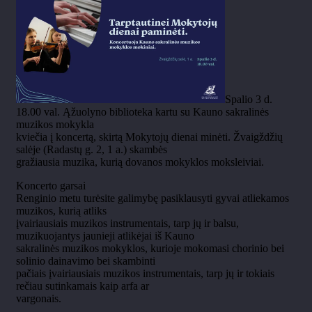
Spalio 3 d.
18.00 val. Ąžuolyno biblioteka kartu su Kauno sakralinės
muzikos mokykla
kviečia į koncertą, skirtą Mokytojų dienai minėti. Žvaigždžių
salėje (Radastų g. 2, 1 a.) skambės
gražiausia muzika, kurią dovanos mokyklos moksleiviai.
Koncerto garsai
Renginio metu turėsite galimybę pasiklausyti gyvai atliekamos
muzikos, kurią atliks
įvairiausiais muzikos instrumentais, tarp jų ir balsu,
muzikuojantys jaunieji atlikėjai iš Kauno
sakralinės muzikos mokyklos, kurioje mokomasi chorinio bei
solinio dainavimo bei skambinti
pačiais įvairiausiais muzikos instrumentais, tarp jų ir tokiais
rečiau sutinkamais kaip arfa ar
vargonais.