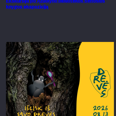
Ekskursija po Ąžuolyno bibliotekos Senosios
knygos ekspoziciją