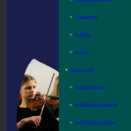
Savanorystė
Praktika
Karjera
Rezervacijos
Išradimų būstinė
Individualūs kambariai
Susibūrimų kambariai