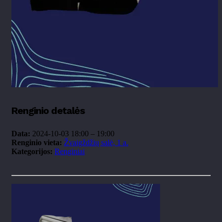
Renginio detalės
Data:
2024-10-03 18:00
–
19:00
Renginio vieta:
Žvaigždžių salė, 1 a.
Kategorijos:
Renginiai