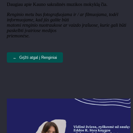
Daugiau apie Kauno sakralinės muzikos mokyklą čia.
Renginio metu bus fotografuojama ir / ar filmuojama, todėl
informuojame, kad jūs galite būti
matomi renginio nuotraukose ar vaizdo įrašuose, kurie gali būti
paskelbti įvairiose medijos
priemonėse.
←
Grįžti atgal į Renginiai