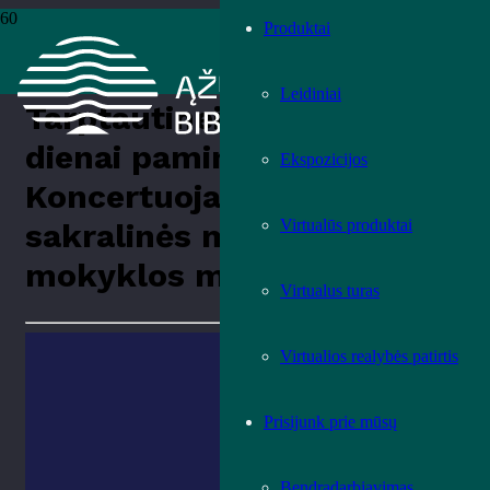
Produktai
Pradžia
›
Renginiai
›
Renginiai
›
Tarptautinei Mokytojų dienai
paminėti. Koncertuoja Kauno sakralinės muzikos mokyklos mokiniai
Leidiniai
Tarptautinei Mokytojų
dienai paminėti.
Ekspozicijos
Koncertuoja Kauno
Virtualūs produktai
sakralinės muzikos
mokyklos mokiniai
Virtualus turas
Virtualios realybės patirtis
Prisijunk prie mūsų
Bendradarbiavimas