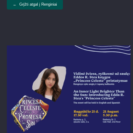
←
Grįžti atgal į Renginiai