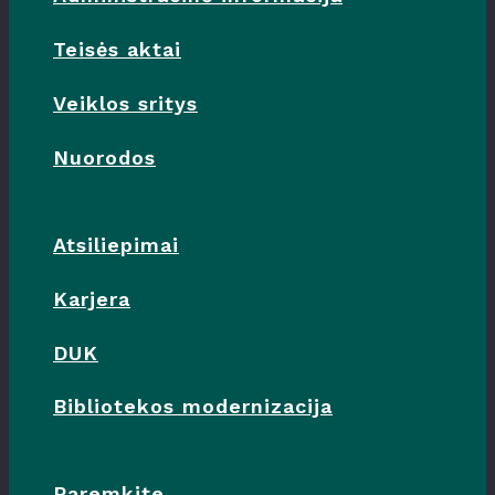
Teisės aktai
Veiklos sritys
Nuorodos
Atsiliepimai
Karjera
DUK
Bibliotekos modernizacija
Paremkite