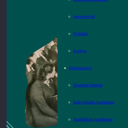
Savanorystė
Praktika
Karjera
Rezervacijos
Išradimų būstinė
Individualūs kambariai
Susibūrimų kambariai