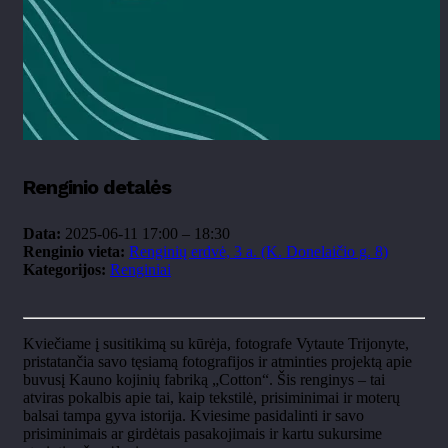
Renginio detalės
Data:
2025-06-11 17:00
–
18:30
Renginio vieta:
Renginių erdvė, 3 a. (K. Donelaičio g. 8)
Kategorijos:
Renginiai
Kviečiame į susitikimą su kūrėja, fotografe Vytaute Trijonyte,
pristatančia savo tęsiamą fotografijos ir atminties projektą apie
buvusį Kauno kojinių fabriką „Cotton“. Šis renginys – tai
atviras pokalbis apie tai, kaip tekstilė, prisiminimai ir moterų
balsai tampa gyva istorija. Kviesime pasidalinti ir savo
prisiminimais ar girdėtais pasakojimais ir kartu sukursime