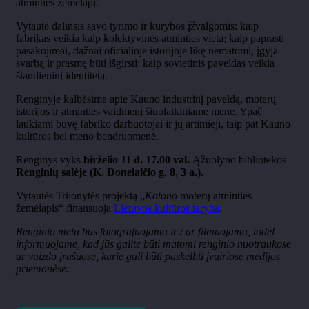
atminties žemėlapį.
Vytautė dalinsis savo tyrimo ir kūrybos įžvalgomis: kaip
fabrikas veikia kaip kolektyvinės atminties vieta; kaip paprasti
pasakojimai, dažnai oficialioje istorijoje likę nematomi, įgyja
svarbą ir prasmę būti išgirsti; kaip sovietinis paveldas veikia
šiandieninį identitetą.
Renginyje kalbėsime apie Kauno industrinį paveldą, moterų
istorijos ir atminties vaidmenį šiuolaikiniame mene. Ypač
laukiami buvę fabriko darbuotojai ir jų artimieji, taip pat Kauno
kultūros bei meno bendruomenė.
Renginys vyks
birželio 11 d. 17.00 val.
Ąžuolyno bibliotekos
Renginių salėje
(K. Donelaičio g. 8, 3 a.).
Vytautės Trijonytės projektą „
Kotono
moterų atminties
žemėlapis“ finansuoja
Lietuvos kultūros taryba
.
Renginio metu bus fotografuojama ir / ar filmuojama, todėl
informuojame, kad jūs galite būti matomi renginio nuotraukose
ar vaizdo įrašuose, kurie gali būti paskelbti įvairiose medijos
priemonėse.