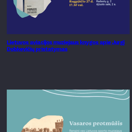
Lietuvos aviacijos muziejaus knygos apie Jurgį
Dobkevičių pristatymas