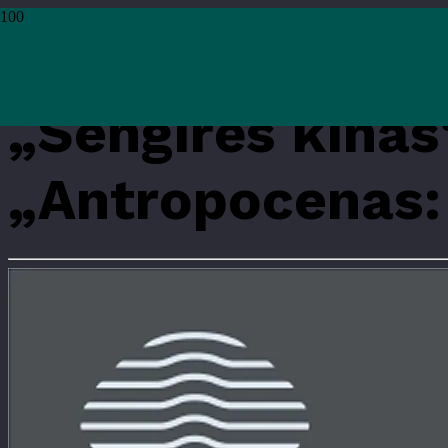
Pradžia
›
Renginiai
›
Renginiai
›
„Sengirės kinas“ Ąžuolyno bibliotekoje: „
„Sengirės kinas
„Antropocenas: