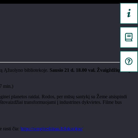
ūrą Ąžuolyno bibliotekoje.
Sausio 21 d. 18.00 val. Žvaigždžių salėje
7 min.)
inei planetos raidai. Rodos, per mūsų santykį su Žeme atsispindi
tovaizdžiai transformuojami į industrines dykvietes. Filme bus
 rasti čia:
https://sengireskinas.lt/lokacijos/