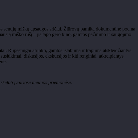
uvos senųjų miškų apsaugos sričiai. Žiūrovų pamilta dokumentinė poema
ngiausią miško rūšį – jis tapo gero kino, gamtos pažinimo ir saugojimo
ai. Rūpestingai atrinkti, gamtos įstabumą ir trapumą atskleidžiantys
itikimai, diskusijos, ekskursijos ir kiti renginiai, atkreipiantys
ene.
askelbti įvairiose medijos priemonėse.