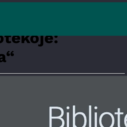
otekoje:
a“