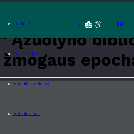
Antropocenas: žmogaus epocha“
Leidiniai
EN
“ Ąžuolyno bibli
 žmogaus epoch
Ekspozicijos
Virtualūs produktai
Virtualus turas