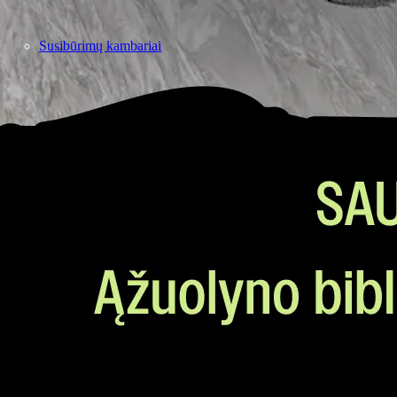
Susibūrimų kambariai