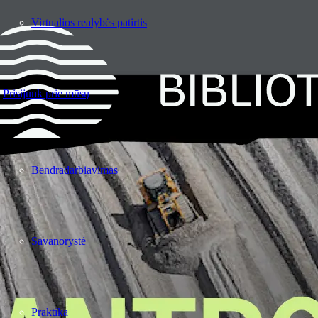
Virtualios realybės patirtis
Prisijunk prie mūsų
Bendradarbiavimas
Savanorystė
Praktika