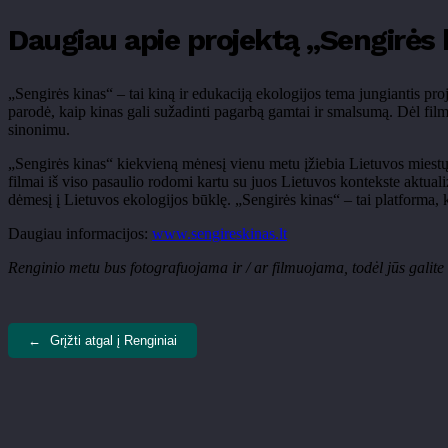
Daugiau apie projektą „Sengirės 
„Sengirės kinas“ – tai kiną ir edukaciją ekologijos tema jungiantis 
parodė, kaip kinas gali sužadinti pagarbą gamtai ir smalsumą. Dėl fil
sinonimu.
„Sengirės kinas“ kiekvieną mėnesį vienu metu įžiebia Lietuvos miestų 
filmai iš viso pasaulio rodomi kartu su juos Lietuvos kontekste aktualiz
dėmesį į Lietuvos ekologijos būklę. „Sengirės kinas“ – tai platforma
Daugiau informacijos:
www.sengireskinas.lt
Renginio metu bus fotografuojama ir / ar filmuojama, todėl jūs galite
←
Grįžti atgal į Renginiai