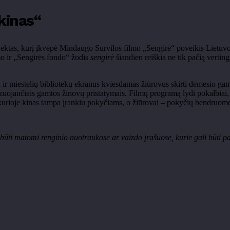
kinas“
projektas, kurį įkvėpė Mindaugo Survilos filmo „Sengirė“ poveikis Liet
mo ir „Sengirės fondo“ žodis
sengirė
šiandien reiškia ne tik pačią verti
ir miestelių bibliotekų ekranus kviesdamas žiūrovus skirti dėmesio gamt
uojančiais gamtos žinovų pristatymais. Filmų programą lydi pokalbiai, sus
, kurioje kinas tampa įrankiu pokyčiams, o žiūrovai – pokyčių bendruom
 būti matomi renginio nuotraukose ar vaizdo įrašuose, kurie gali būti p