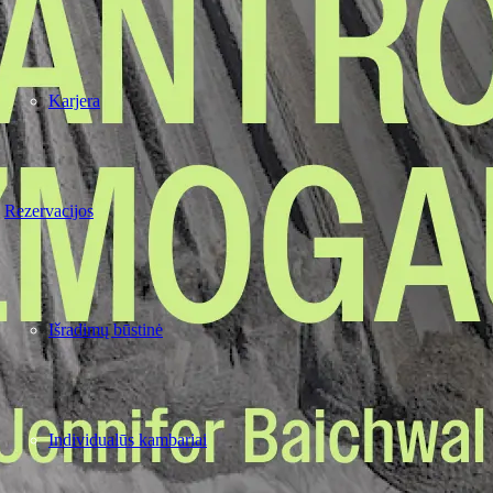
Karjera
Rezervacijos
Išradimų būstinė
Individualūs kambariai