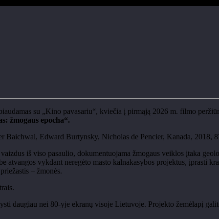
rbiaudamas su „Kino pavasariu“, kviečia į pirmąją 2026 m. filmo perži
as: žmogaus epocha“.
fer Baichwal, Edward Burtynsky, Nicholas de Pencier, Kanada, 2018, 8
vaizdus iš viso pasaulio, dokumentuojama žmogaus veiklos įtaka geolog
e atvangos vykdant neregėto masto kalnakasybos projektus, įprasti kraš
priežastis – žmonės.
rais.
sti daugiau nei 80-yje ekranų visoje Lietuvoje. Projekto žemėlapį galite