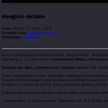
Renginio detalės
Data:
2026-01-21 18:00
–
20:30
Renginio vieta:
Žvaigždžių salė, 1 a.
Kategorijos:
Renginiai
Kiną ir aplinkosaugą jungiantis projektas „Sengirės kinas“, bendrada
(Radastų g. 2, 1 a.) bus rodomas
dokumentinis filmas „Antropocen
Daugiau apie filmą „Antropocenas: žmogaus epocha“
(rež. Jenni
Šiame dokumentiniame filme, pasitelkiant stulbinančius panoraminius 
žmogaus didybės manija ir noras ją užkariauti. Didžiulėms mašinoms b
žvelgiama į antropoceno epochą, kurioje pagrindinė planetos pokyčių 
Dokumentinis filmas bus rodomas originalo kalba su lietuviškais subtit
„Sengirės kinas“ ir „Kino pavasaris“ filmą sausio 19–26 d. kviečia išvy