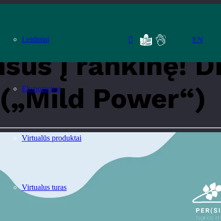
 Dirbtuvės su Milda Grikšaite („Mild Power“)
Leidiniai
EN
sus į rankinę! D
 („Mild Power“)
Ekspozicijos
Virtualūs produktai
Virtualus turas