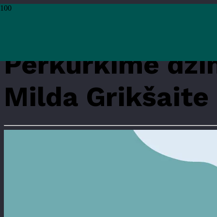
Pradžia
›
Renginiai
›
Mokymai ir edukacijos
›
Perkurkime džinsus į rankinę!
Perkurkime džin
Milda Grikšaite