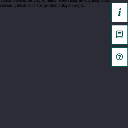
 atrasti tvaresnį santykį su mada. Kiekvieną savaitę jūsų lauks
mesiui į tekstilės taršos problematiką atkreipti.