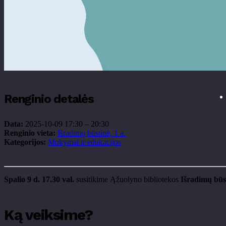
Renginio detalės
Data:
2025-10-09 17:30
–
20:30
Renginio vieta:
Išradimų būstinė, 1 a.
Kategorijos:
Mokymai ir edukacijos
Spalio 9 d. 17.30 val.
susitikime Ąžuolyno bibliotekos
Išradimų būs
Ką veiksime?