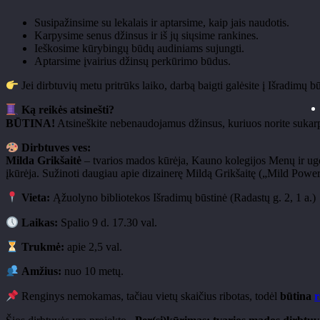
Susipažinsime su lekalais ir aptarsime, kaip jais naudotis.
Karpysime senus džinsus ir iš jų siųsime rankines.
Ieškosime kūrybingų būdų audiniams sujungti.
Aptarsime įvairius džinsų perkūrimo būdus.
Jei dirbtuvių metu pritrūks laiko, darbą baigti galėsite į Išradimų b
Ką reikės atsinešti?
BŪTINA!
Atsineškite nebenaudojamus džinsus, kuriuos norite sukarp
Dirbtuves ves:
Milda Grikšaitė
– tvarios mados kūrėja, Kauno kolegijos Menų ir ugdy
įkūrėja. Sužinoti daugiau apie dizainerę Mildą Grikšaitę („Mild Power
Vieta:
Ąžuolyno bibliotekos Išradimų būstinė (Radastų g. 2, 1 a.)
Laikas:
Spalio 9 d. 17.30 val.
Trukmė:
apie 2,5 val.
Amžius:
nuo 10 metų.
Renginys nemokamas, tačiau vietų skaičius ribotas, todėl
būtina
r