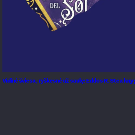
Vidinė šviesa, ryškesnė už saulę: Eddos R. Stea k