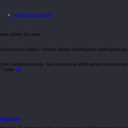
Susibūrimų kambariai
ūstinę užsukę kitą kartą.
yti ir paversti rankine. Visomis kitomis reikalingomis medžiagomis pa
mo fakulteto dėstytoja. Savo kolekcijose Milda plėtoja tvarumo ir perd
“) galite
čia
egistracija
.