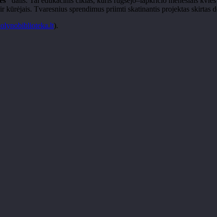
ės“
dalis. Tai edukacinis ciklas, kuris rugsėjo–lapkričio mėnesiais kvies
ir kūrėjais. Tvaresnius sprendimus priimti skatinantis projektas skirtas dė
olynobiblioteka.lt
).