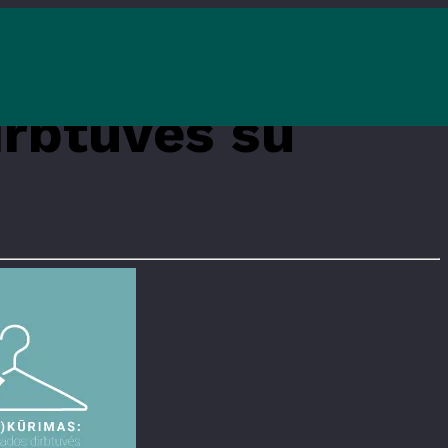
irbtuvės su