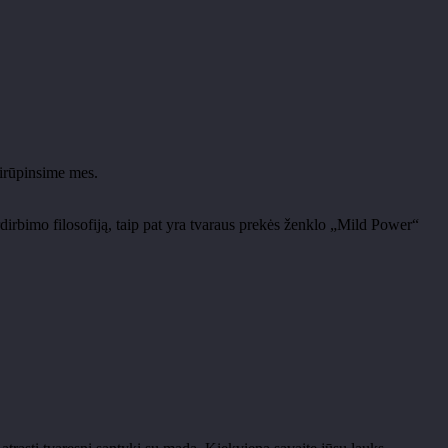
sirūpinsime mes.
irbimo filosofiją, taip pat yra tvaraus prekės ženklo „Mild Power“