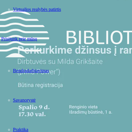
Virtualios realybės patirtis
Prisijunk prie mūsų
Bendradarbiavimas
Savanorystė
Praktika