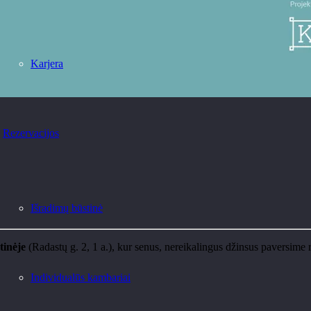
Karjera
Rezervacijos
Išradimų būstinė
tinėje
(Radastų g. 2, 1 a.), kur senus, nereikalingus džinsus paversime 
Individualūs kambariai