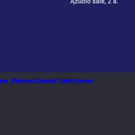
nygos „Princess Celeste“ pristatymas