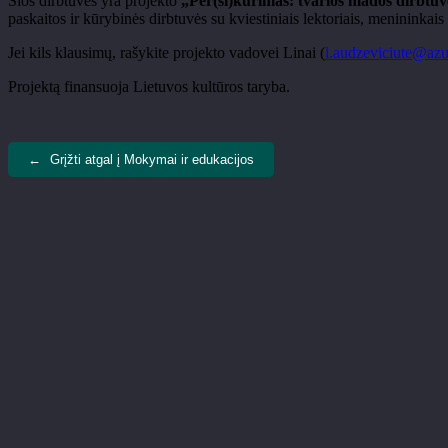
Šios dirbtuvės yra projekto
„Per(si)kūrimas: tvarios mados dirbtuv
paskaitos ir kūrybinės dirbtuvės su kviestiniais lektoriais, menininkais 
Jei kils klausimų, rašykite projekto vadovei Linai (
l.audzeviciute@azu
Projektą finansuoja Lietuvos kultūros taryba.
←
Grįžti atgal į Mokymai ir edukacijos