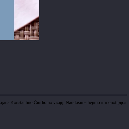
lojaus Konstantino Čiurlionio vizijų. Naudosime liejimo ir monotipijos