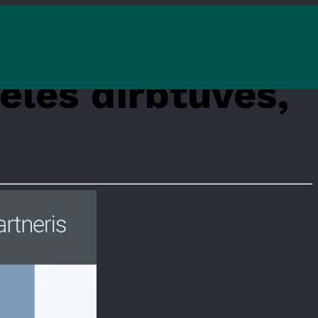
elės dirbtuvės,