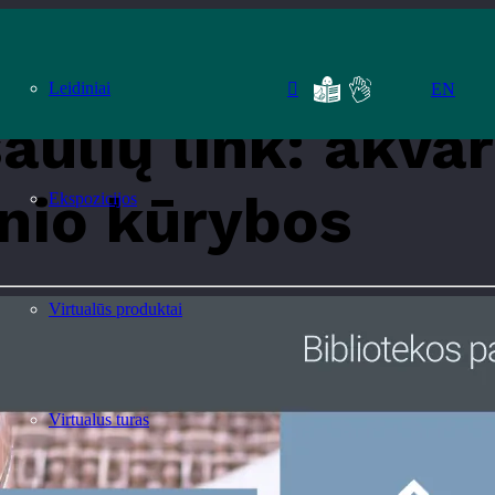
relės dirbtuvės, įkvėptos Čiurlionio kūrybos
Leidiniai
EN
aulių link: akvar
onio kūrybos
Ekspozicijos
Virtualūs produktai
Virtualus turas