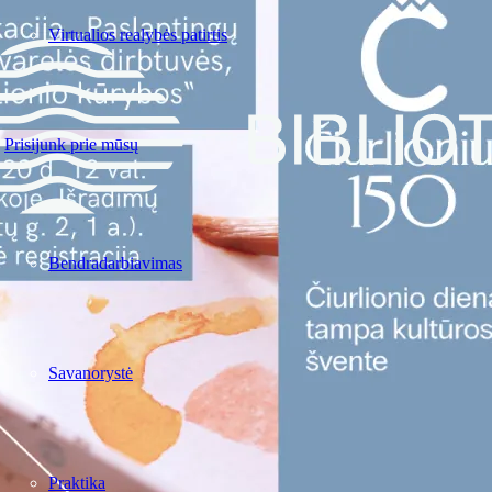
Virtualios realybės patirtis
Prisijunk prie mūsų
Bendradarbiavimas
Savanorystė
Praktika