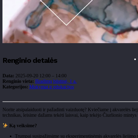
Renginio detalės
Data:
2025-09-20 12:00
–
14:00
Renginio vieta:
Išradimų būstinė, 1 a.
Kategorijos:
Mokymai ir edukacijos
Norite atsipalaiduoti ir pa
žadinti vaizduotę? Kviečiame į akvarelės lie
technikas, leisime dažams tekėti laisvai, kaip tekėjo Čiurlionio mintys 
K
ą veiksime?
Trumpai susipa
žinsime su eksperimentinėmis akvarelės liejimo 