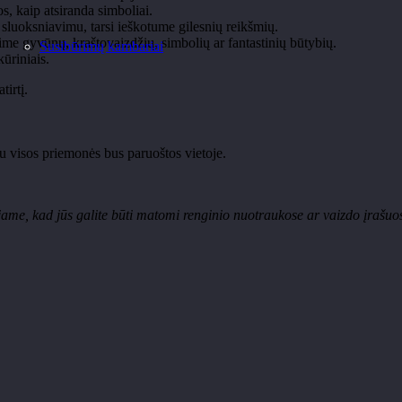
s, kaip atsiranda simboliai.
 sluoksniavimu, tarsi ieškotume gilesnių reikšmių.
ime gyvūnų, kraštovaizdžių, simbolių ar fantastinių būtybių.
Susibūrimų kambariai
k
ūriniais.
tirtį.
u visos priemonės bus paruoštos vietoje.
me, kad jūs galite būti matomi renginio nuotraukose ar vaizdo įrašuose