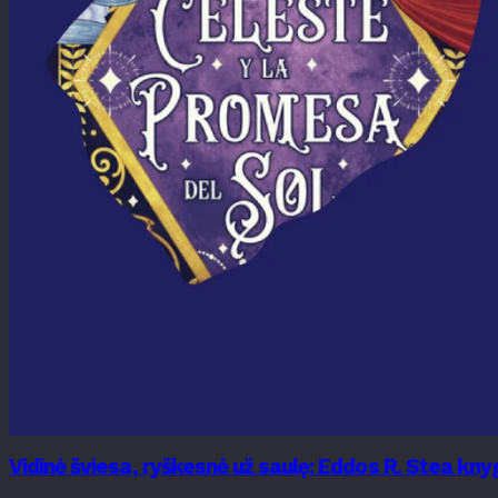
Vidinė šviesa, ryškesnė už saulę: Eddos R. Stea k