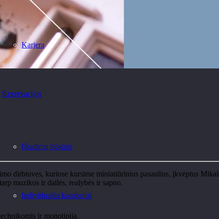
Karjera
Rezervacijos
Išradimų būstinė
jimo dirbtuves, kuriose kursime miniatiūrinius pasaulius, įkvėptus Mika
tarp muzikos ir dailės, realybės ir sapno.
Individualūs kambariai
technikomis ir monotipija.