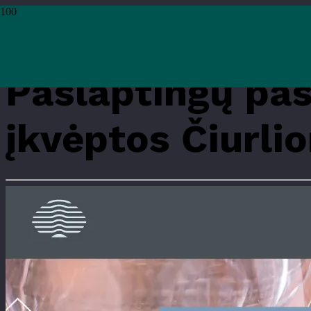
Pradžia
›
Renginiai
›
Mokymai ir edukacijos
›
Paslaptingų pasaulių link: akva
Paslaptingų pas
įkvėptos Čiurli