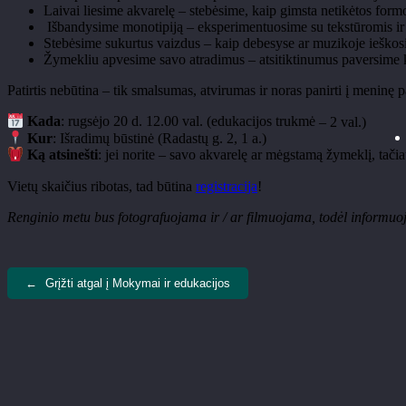
Laivai liesime akvarel
ę
– steb
ėsime, kaip gimsta netikėtos formo
I
šbandysime monotipiją
– eksperimentuosime su tekst
ūromis ir
Steb
ėsime sukurtus vaizdus
– kaip debesyse ar muzikoje ie
škos
Žymekliu apvesime savo atradimus
– atsitiktinumus paversime 
Patirtis nebūtina
– tik smalsumas, atvirumas ir noras panirti
į meninę pa
Kada
: rugs
ėjo 20 d. 12.00 val. (edukacijos trukmė
– 2 val.)
Kur
: I
šradimų būstinė (Radastų g. 2, 1 a.)
K
ą atsinešti
: jei norite
– savo akvarel
ę ar mėgstamą žymeklį, tačia
Vietų skaičius ribotas, tad būtina
registracija
!
Renginio metu bus fotografuojama ir / ar filmuojama, todėl informuoja
←
Grįžti atgal į Mokymai ir edukacijos