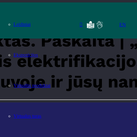
 „Energijos kaupimo poreikis elektrifikacijos amžiuje. Sprendimai Lietuvoje ir 
Leidiniai
EN
tas. Paskaita | 
s elektrifikacijo
Ekspozicijos
uvoje ir jūsų na
Virtualūs produktai
Virtualus turas