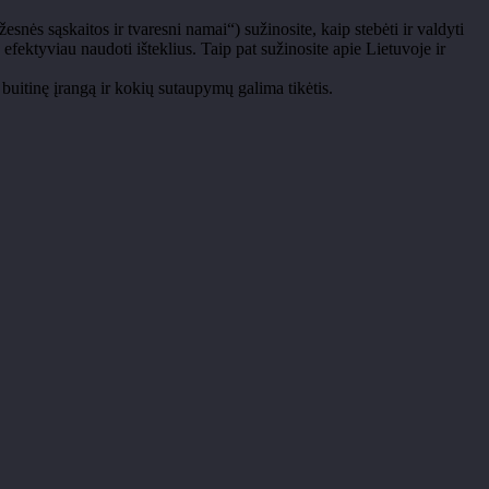
nės sąskaitos ir tvaresni namai“) sužinosite, kaip stebėti ir valdyti
efektyviau naudoti išteklius. Taip pat sužinosite apie Lietuvoje ir
buitinę įrangą ir kokių sutaupymų galima tikėtis.