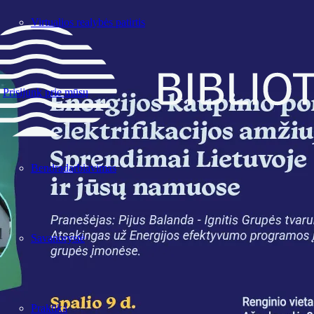
Virtualios realybės patirtis
Prisijunk prie mūsų
Bendradarbiavimas
Savanorystė
Praktika