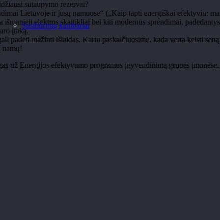
 didžiausi sutaupymo rezervai?
imai Lietuvoje ir jūsų namuose“ („Kaip tapti energiškai efektyviu: mažes
a išmanieji elektros skaitikliai bei kiti modernūs sprendimai, padedantys 
Susibūrimų kambariai
aro įtaką.
 padėti mažinti išlaidas. Kartu paskaičiuosime, kada verta keisti seną 
ių namų!
ingas už Energijos efektyvumo programos įgyvendinimą grupės įmonėse.