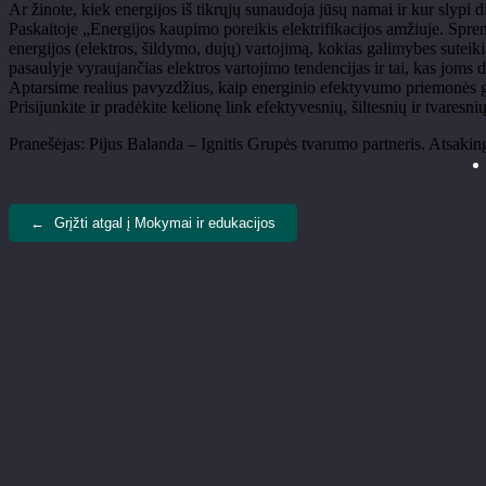
Ar žinote, kiek energijos iš tikrųjų sunaudoja jūsų namai ir kur slypi
Paskaitoje „Energijos kaupimo poreikis elektrifikacijos amžiuje. Sprend
energijos (elektros, šildymo, dujų) vartojimą, kokias galimybes suteiki
pasaulyje vyraujančias elektros vartojimo tendencijas ir tai, kas joms d
Aptarsime realius pavyzdžius, kaip energinio efektyvumo priemonės gali
Prisijunkite ir pradėkite kelionę link efektyvesnių, šiltesnių ir tvaresn
Pranešėjas: Pijus Balanda – Ignitis Grupės tvarumo partneris. Atsak
←
Grįžti atgal į Mokymai ir edukacijos