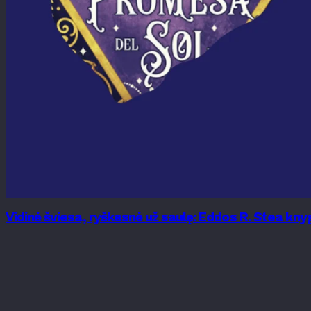
Vidinė šviesa, ryškesnė už saulę: Eddos R. Stea k