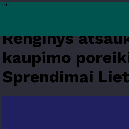
Pradžia
›
Renginiai
›
Mokymai ir edukacijos
›
Renginys atšauktas. Paskaita |
Renginys atšauk
kaupimo poreiki
Sprendimai Liet