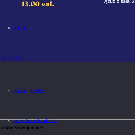
Karjera
Rezervacijos
Išradimų būstinė
Individualūs kambariai
ų kituose renginiuose.