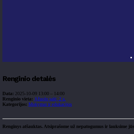
Renginio detalės
Data:
2025-10-09 13:00
–
14:00
Renginio vieta:
Ąžuolo salė, 2 a.
Kategorijos:
Mokymai ir edukacijos
Renginys atšauktas. Atsiprašome už nepatogumus ir lauksime jūs