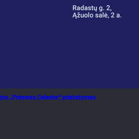
nygos „Princess Celeste“ pristatymas