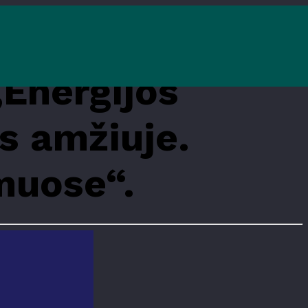
jūsų namuose“.
„Energijos
s amžiuje.
muose“.