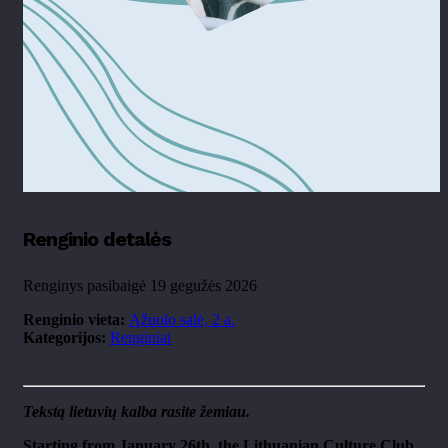
Renginio detalės
Renginys pasibaigė 19 gegužės 2026
Renginio vieta:
Ąžuolo salė, 2 a.
Kategorijos:
Renginiai
Tekstą lietuvių kalba rasite žemiau.
Starting from January 26th, the Lithuanian Culture Club