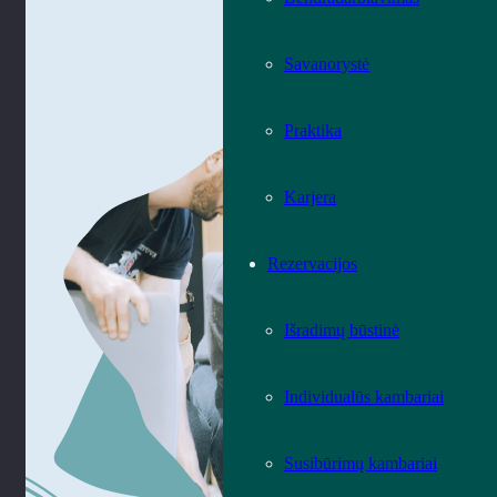
Savanorystė
Praktika
Karjera
Rezervacijos
Išradimų būstinė
Individualūs kambariai
Susibūrimų kambariai