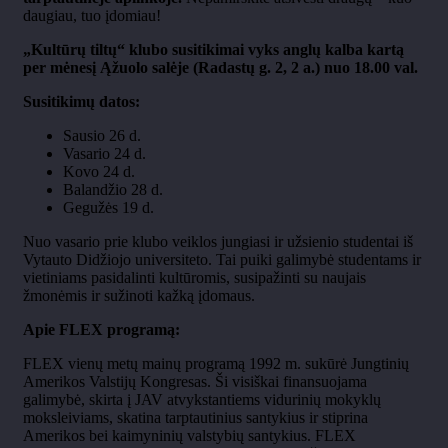
daugiau, tuo įdomiau!
„Kultūrų tiltų“ klubo susitikimai vyks anglų kalba kartą
per mėnesį Ąžuolo salėje (Radastų g. 2, 2 a.) nuo 18.00 val.
Susitikimų datos:
Sausio 26 d.
Vasario 24 d.
Kovo 24 d.
Balandžio 28 d.
Gegužės 19 d.
Nuo vasario prie klubo veiklos jungiasi ir užsienio studentai iš
Vytauto Didžiojo universiteto. Tai puiki galimybė studentams ir
vietiniams pasidalinti kultūromis, susipažinti su naujais
žmonėmis ir sužinoti kažką įdomaus.
Apie FLEX programą:
FLEX vienų metų mainų programą 1992 m. sukūrė Jungtinių
Amerikos Valstijų Kongresas. Ši visiškai finansuojama
galimybė, skirta į JAV atvykstantiems vidurinių mokyklų
moksleiviams, skatina tarptautinius santykius ir stiprina
Amerikos bei kaimyninių valstybių santykius. FLEX