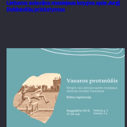
Lietuvos aviacijos muziejaus knygos apie Jurgį
Dobkevičių pristatymas