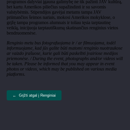
programos dalyviai įgauna galimybę ne tik pažinti JAV kultūrą,
bet kartu Amerikos piliečius supažindinti ir su savomis
valstybėmis. Stipendijos gavėjai metams tampa JAV
priimančios šeimos nariais, mokosi Amerikos mokyklose, o
grįžę tampa programos alumnais ir toliau tęsia tarptautinę
veiklą, inicijuoja tarptautiškumą skatinančius renginius vietos
bendruomenėse.
Renginio metu bus fotografuojama ir / ar filmuojama, tod
ėl
informuojame, kad jūs galite būti matomi renginio nuotraukose
ar vaizdo įrašuose, kurie gali būti paskelbti įvairiose medijos
priemonėse. / During the event, photographs and/or videos will
be taken. Please be informed that you may appear in event
photos or videos, which may be published on various media
platforms.
←
Grįžti atgal į Renginiai