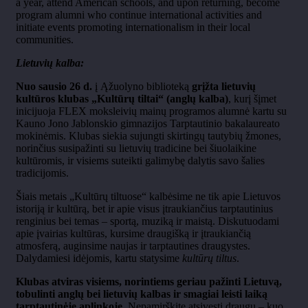
a year, attend American schools, and upon returning, become
program alumni who continue international activities and
initiate events promoting internationalism in their local
communities.
Lietuvių kalba:
Nuo sausio 26 d.
į Ąžuolyno biblioteką
grįžta lietuvių
kultūros klubas „Kultūrų tiltai“ (anglų kalba)
,
kurį šįmet
inicijuoja FLEX moksleivių mainų programos alumnė kartu su
Kauno Jono Jablonskio gimnazijos Tarptautinio bakalaureato
mokinėmis.
Klubas siekia sujungti skirtingų tautybių žmones,
norinčius susipažinti su lietuvių tradicine bei šiuolaikine
kultūromis, ir visiems suteikti galimybę dalytis savo šalies
tradicijomis.
Šiais
metais „Kultūrų tiltuose“ kalbėsime ne tik apie Lietuvos
istoriją ir kultūrą, bet ir apie visus įtraukiančius tarptautinius
renginius bei temas – sportą, muziką ir maistą. Diskutuodami
apie
įvairias kultūras, kursime draugišką ir įtraukiančią
atmosferą, auginsime naujas ir tarptautines draugystes.
Dalydamiesi idėjomis, kartu statysime
kultūrų tiltus
.
Klubas atviras visiems, norintiems geriau pažinti Lietuvą,
tobulinti anglų bei lietuvių kalbas ir smagiai leisti laiką
tarptautinėje aplinkoje.
Nepamirškite atsivesti draugų – kuo