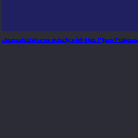
Jaunasis Lietuvos aviacijos kūrėjas. Pijaus Poškau