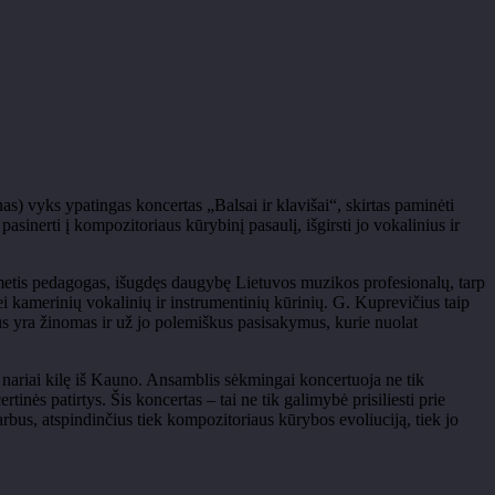
s) vyks ypatingas koncertas „Balsai ir klavišai“, skirtas paminėti
sinerti į kompozitoriaus kūrybinį pasaulį, išgirsti jo vokalinius ir
lgametis pedagogas, išugdęs daugybę Lietuvos muzikos profesionalų, tarp
i kamerinių vokalinių ir instrumentinių kūrinių. G. Kuprevičius taip
rius yra žinomas ir už jo polemiškus pasisakymus, kurie nuolat
o nariai kilę iš Kauno. Ansamblis sėkmingai koncertuoja ne tik
inės patirtys. Šis koncertas – tai ne tik galimybė prisiliesti prie
arbus, atspindinčius tiek kompozitoriaus kūrybos evoliuciją, tiek jo