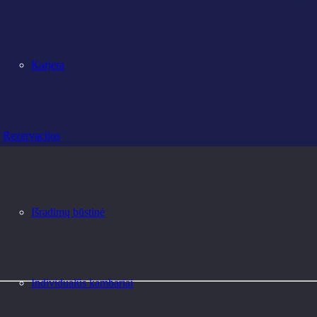
Karjera
Rezervacijos
Išradimų būstinė
Individualūs kambariai