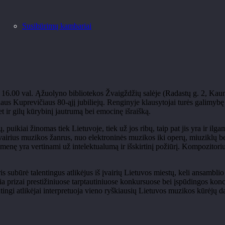
Susibūrimų kambariai
 16.00 val. Ąžuolyno bibliotekos Žvaigždžių salėje (Radastų g. 2, Kauna
us Kuprevičiaus 80-ąjį jubiliejų. Renginyje klausytojai turės galimybę pa
et ir gilų kūrybinį jautrumą bei emocinę išraišką.
puikiai žinomas tiek Lietuvoje, tiek už jos ribų, taip pat jis yra ir i
vairius muzikos žanrus, nuo elektroninės muzikos iki operų, miuziklų be
isuomenę yra vertinami už intelektualumą ir išskirtinį požiūrį. Kompozito
s subūrė talentingus atlikėjus iš įvairių Lietuvos miestų, keli ansambli
a prizai prestižiniuose tarptautiniuose konkursuose bei įspūdingos koncert
ntingi atlikėjai interpretuoja vieno ryškiausių Lietuvos muzikos kūrėjų d