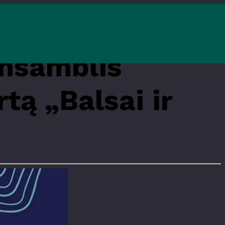
ansamblis
rtą „Balsai ir