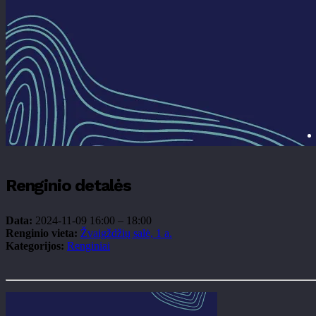
Renginio detalės
Data:
2024-11-09 16:00
–
18:00
Renginio vieta:
Žvaigždžių salė, 1 a.
Kategorijos:
Renginiai