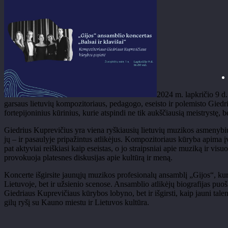
2024 m. lapkričio 9 d.
garsaus lietuvių kompozitoriaus, pedagogo, eseisto ir polemisto Giedria
fortepijoninius kūrinius, kurie atspindi ne tik aukščiausią meistrystę, b
Giedrius Kuprevičius yra viena ryškiausių lietuvių muzikos asmenybių, 
jų – ir pasaulyje pripažintus atlikėjus. Kompozitoriaus kūryba apima į
pat aktyviai reiškiasi kaip eseistas, o jo straipsniai apie muziką ir v
provokuoja platesnes diskusijas apie kultūrą ir meną.
Koncerte išgirsite jaunųjų muzikos profesionalų ansamblį „Gijos“, kuri
Lietuvoje, bet ir užsienio scenose. Ansamblio atlikėjų biografijas puoši
Giedriaus Kuprevičiaus kūrybos lobyno, bet ir išgirsti, kaip jauni tale
gilų ryšį su Kauno miestu ir Lietuvos kultūra.