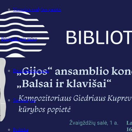
Virtualios realybės patirtis
Prisijunk prie mūsų
Bendradarbiavimas
Savanorystė
Praktika