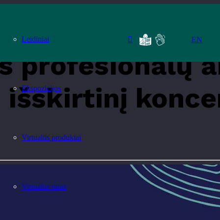
“ kviečia į išskirtinį koncertą „Balsai ir klavišai“
Leidiniai
EN
s profesionalų 
 išskirtinį konce
Ekspozicijos
Virtualūs produktai
Virtualus turas