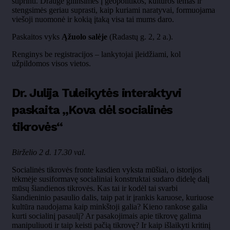
stiprinti. Drauge gilinsimės į geopolitikos, kultūros temas ir
stengsimės geriau suprasti, kaip kuriami naratyvai, formuojama
viešoji nuomonė ir kokią įtaką visa tai mums daro.
Paskaitos vyks
Ąžuolo salėje
(Radastų g. 2, 2 a.).
Renginys be registracijos – lankytojai įleidžiami, kol
užpildomos visos vietos.
Dr. Julija Tuleikytės interaktyvi
paskaita „Kova dėl socialinės
tikrovės“
Birželio 2 d. 17.30 val.
Socialinės tikrovės fronte kasdien vyksta mūšiai, o istorijos
tėkmėje susiformavę socialiniai konstruktai sudaro didelę dalį
mūsų šiandienos tikrovės. Kas tai ir kodėl tai svarbi
šiandieninio pasaulio dalis, taip pat ir įrankis karuose, kuriuose
kultūra naudojama kaip minkštoji galia? Kieno rankose galia
kurti socialinį pasaulį? Ar pasakojimais apie tikrovę galima
manipuliuoti ir taip keisti pačią tikrovę? Ir kaip išlaikyti kritinį