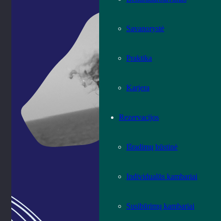
Savanorystė
Praktika
Karjera
Rezervacijos
Išradimų būstinė
Individualūs kambariai
Susibūrimų kambariai