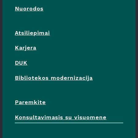
Nuorodos
Atsiliepimai
Karjera
DUK
Bibliotekos modernizacija
Paremkite
Konsultavimasis su visuomene