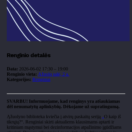
Renginio detalės
Data:
2026-06-02 17:30
–
19:00
Renginio vieta:
Ąžuolo salė, 2 a.
Kategorijos:
Renginiai
SVARBU! Informuojame, kad renginys yra atšaukiamas
dėl nenumatytų aplinkybių. Dėkojame už supratingumą.
Ąžuolyno biblioteka kviečia į atvirų paskaitų seriją
„
O kaip iš
tikrųjų?“. Renginiai skirti aktualiems klausimams aptarti ir
kritiniam mąstymui bei dezinformacijos atpažinimo įgūdžiams