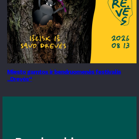
Miesto gamtos ir bendruomenės festivalis
„Drevės“