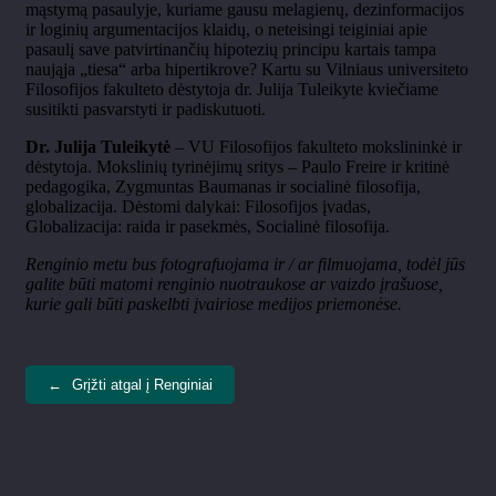
mąstymą pasaulyje, kuriame gausu melagienų, dezinformacijos
ir loginių argumentacijos klaidų, o neteisingi teiginiai apie
pasaulį save patvirtinančių hipotezių principu kartais tampa
naująja „tiesa“ arba hipertikrove? Kartu su Vilniaus universiteto
Filosofijos fakulteto dėstytoja dr. Julija Tuleikyte kviečiame
susitikti pasvarstyti ir padiskutuoti.
Dr. Julija Tuleikytė
– VU Filosofijos fakulteto mokslininkė ir
dėstytoja. Mokslinių tyrinėjimų sritys – Paulo Freire ir kritinė
pedagogika, Zygmuntas Baumanas ir socialinė filosofija,
globalizacija. Dėstomi dalykai: Filosofijos įvadas,
Globalizacija: raida ir pasekmės, Socialinė filosofija.
Renginio metu bus fotografuojama ir / ar filmuojama, todėl jūs
galite būti matomi renginio nuotraukose ar vaizdo įrašuose,
kurie gali būti paskelbti įvairiose medijos priemonėse.
←
Grįžti atgal į Renginiai