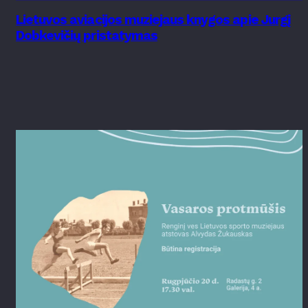
Lietuvos aviacijos muziejaus knygos apie Jurgį
Dobkevičių pristatymas