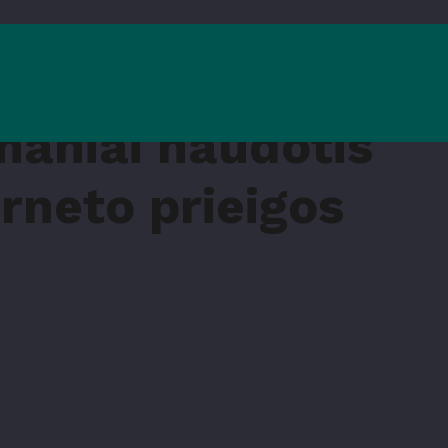
maniai naudotis
erneto prieigos