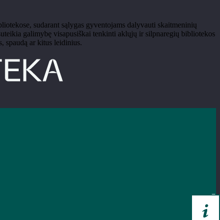
 bibliotekose, sudarant sąlygas gyventojams dalyvauti skaitmeninių
teikia galimybę visapusiškai tenkinti aklųjų ir silpnaregių bibliotekos
, spaudą ar kitus leidinius.