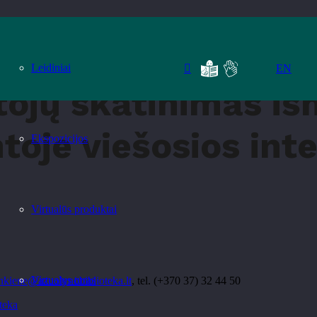
sios interneto prieigos infrastruktūroje“
Leidiniai
EN
ojų skatinimas iš
toje viešosios int
Ekspozicijos
Virtualūs produktai
Virtualus turas
onkiene@azuolynobiblioteka.lt
, tel. (+370 37) 32 44 50
teka