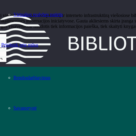
Virtualios realybės patirtis
ti viešosios prieigos kompiuterių ir interneto infrastruktūrą viešosiose
kaitmeninės informacijos iniciatyvose. Gauta akliesiems skirta įranga su
ygas visavertiškai naudotis tiek informacijos paieška, tiek skaityti knygas
Prisijunk prie mūsų
Bendradarbiavimas
Savanorystė