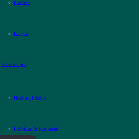
Praktika
Karjera
Rezervacijos
Išradimų būstinė
Individualūs kambariai