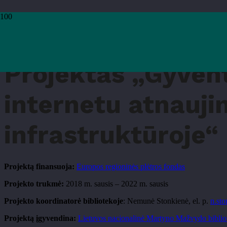
Pradžia
›
Projektas „Gyventojų skatinimas išmaniai naudotis internetu atnaujintoje viešo
Projektas „Gyvent
internetu atnaujin
infrastruktūroje“
Projektą finansuoja:
Europos regioninės plėtros fondas
Projekto trukmė:
2018 m. sausis – 2022 m. sausis
Projekto koordinatorė bibliotekoje
: Nemunė Stonkienė, el. p.
n.st
Projektą įgyvendina:
Lietuvos nacionalinė Martyno Mažvydo biblio