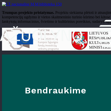
Trumpas projekto pristatymas.
Projektu siekiama plėtoti ir atnaujin
kompetencijų ugdymo ir vietos skaitmeninio turinio kūrimo bei kitose s
lankytojų informacinius, švietimo ir kultūrinius poreikius, sudaryti sąl
Bendraukime