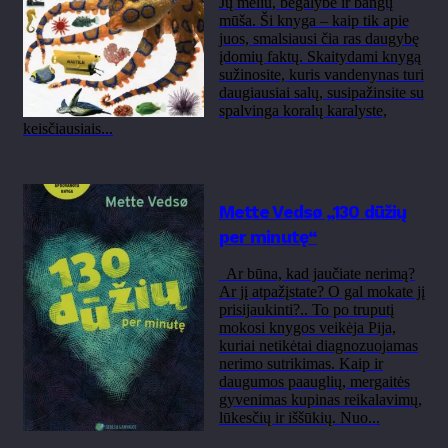
Jų mėliu, begalybe ir bangų
mūša. Ši knyga – kaip tik apie
juos, smalsiausi čia ras daugybę
įdomių faktų. Skaitydami knygą
sužinosite, kuris vandenynas turi
daugiausiai salų, susipažinsite su
spalvinga koralų karalyste,
keisčiausiais...
Mette Vedsø „130 dūžių
per minutę“
Ar būna, kad jaučiate nerimą?
Ar jį atpažįstate? O gal mokate jį
prisijaukinti?.. To po truputį
mokosi knygos veikėja Pija,
kuriai netikėtai diagnozuojamas
nerimo sutrikimas. Kaip ir
daugumos paauglių, mergaitės
gyvenimas kupinas reikalavimų,
lūkesčių ir iššūkių. Nuo...