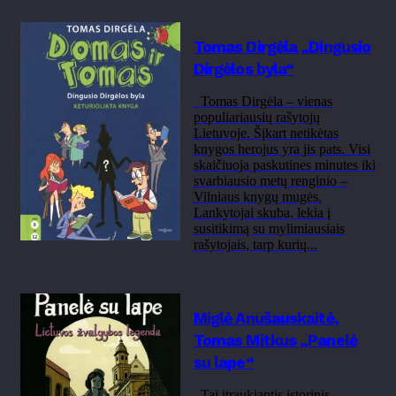
Tomas Dirgėla „Dingusio
Dirgėlos byla“
Tomas Dirgėla – vienas
populiariausių rašytojų
Lietuvoje. Šįkart netikėtas
knygos herojus yra jis pats. Visi
skaičiuoja paskutines minutes iki
svarbiausio metų renginio –
Vilniaus knygų mugės.
Lankytojai skuba, lekia į
susitikimą su mylimiausiais
rašytojais, tarp kurių...
Miglė Anušauskaitė,
Tomas Mitkus „Panelė
su lape“
Tai įtraukiantis istorinis