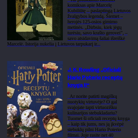
komiksas apie Marcelę
Kubiliūtę – paslaptingą Lietuvos
žvalgybos legendą. Šiemet –
herojės 125-osios gimimo
metinės. „Dirbsiu, kiek jėgų
turėsiu, savo krašto gerovei”, –
savo atsidavimą šaliai išreiškė
Marcelė. Istorija nukelia į Lietuvos tarpukarį ir...
J. K. Rowling „Oficiali
Hario Poterio receptų
knyga II“
Ar norite patirti magiškų
nuotykių virtuvėje? O gal
svajojate tapti virtuozišku
kulinarijos stebukladariu?
Tuomet ši oficiali receptų knyga
– kaip tik jums, nes ją įkvėpė
stebuklų pilni Hario Poterio
filmai. Joje rasite net 40