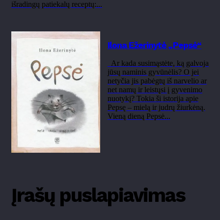
išradingų patiekalų receptų:...
Ilona Ežerinytė „Pepsė“
Ar kada susimąstėte, ką galvoja
jūsų naminis gyvūnėlis? O jei
netyčia jis pabėgtų iš narvelio ar
net namų ir leistųsi į gyvenimo
nuotykį? Tokia ši istorija apie
Pepsę – mielą ir judrų žiurkėną.
Vieną dieną Pepsė...
Įrašų puslapiavimas