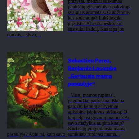
pražysta, medžiai suskamba
paukščių giesmėmis ir pakvimpa
svaigiais aromatais. O ar žinote,
kas sode auga? Lakštingala,
grįžusi iš Afrikos, ieško, kur
susisukti lizdelį. Kas taps jos
namais – slyva,...
Sebastien Perez,
Benjamin Lacombe
„Geriausia mama
pasaulyje“
Mūsų mamos rūpinasi,
paguodžia, padrąsina, iškepa
gardžių lietinių ar švelniai
apkabina įsipjovus pirštuką. O
kaip elgiasi gyvūnų mamos? Ar
savo mažylius augina kitaip?
Kuri iš jų yra geriausia mama
pasaulyje? Apie tai, kaip savo jaunikliais rūpinasi mama...