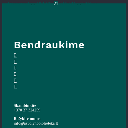
Ankstesnis
1
…
18
19
20
21
22
23
24
…
30
Kitas
Bendraukime
Skambinkite
+370 37 324259
Rašykite mums
info@azuolynobiblioteka.lt