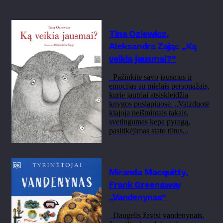
Tina Oziewicz,
Aleksandra Zając „Ką
veikia jausmai?“
Pažinkite savo jausmus ir
emocijas su mielais personažais,
kurie jautriai atsiskleidžia
knygos puslapiuose. „Vaizduotė
klajoja neišmintais takais,
svetingumas kepa pyragą,
pasitikėjimas stato tiltus...
Miranda Macquitty,
Frank Greenaway
„Vandenynas“
Daugelis žavisi vandenynais.