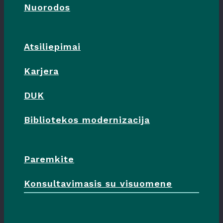
Nuorodos
Atsiliepimai
Karjera
DUK
Bibliotekos modernizacija
Paremkite
Konsultavimasis su visuomene