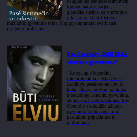
daugiau nei penkiasdešimt metų
trukusi maestro karjera,
glaudžiai susijusi su simfoninio
orkestro veikla ir Lietuvos
muzikinio gyvenimo raida. Knygoje aptariami svarbiausi
dirigento profesiniai...
Ray Connolly „Būti Elviu:
vienišas gyvenimas“
Knyga apie legendinį
rokenrolo atlikėją Elvį Preslį.
Leidinyje pasakojama apie jo
kelią į šlovę, kūrybinį palikimą
ir sudėtingą asmeninį gyvenimą,
slypėjusį už scenos sėkmės. Ray
Connolly atskleidžia atlikėjo
gyvenimo kontrastus – nuo
pasaulinio pripažinimo ir
garbinimo...