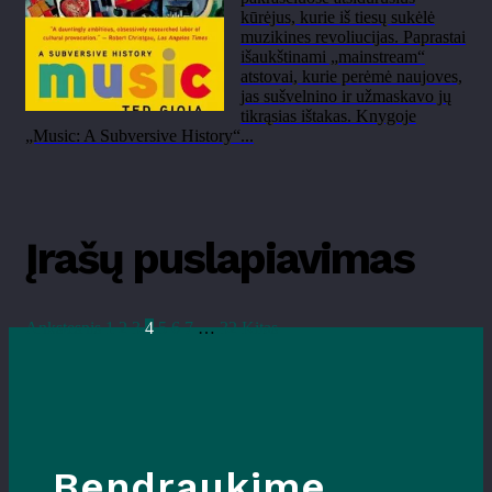
kūrėjus, kurie iš tiesų sukėlė
muzikines revoliucijas. Paprastai
išaukštinami „mainstream“
atstovai, kurie perėmė naujoves,
jas sušvelnino ir užmaskavo jų
tikrąsias ištakas. Knygoje
„Music: A Subversive History“...
Įrašų puslapiavimas
Ankstesnis
1
2
3
4
5
6
7
…
32
Kitas
Bendraukime