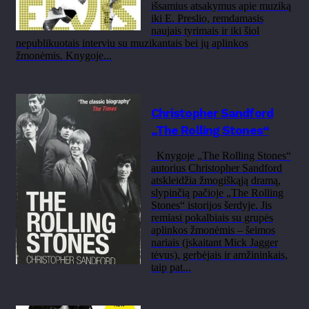
išsamius atsakymus apie muziką
iki E. Preslio, remdamasis
naujais tyrimais ir iki šiol
nepublikuotais interviu su muzikantais bei jų aplinkos
žmonėmis. Knygoje...
Christopher Sandford
„The Rolling Stones“
Knygoje „The Rolling Stones“
autorius Christopher Sandford
atskleidžia žmogiškąją dramą,
slypinčią pačioje „The Rolling
Stones“ istorijos šerdyje. Jis
remiasi pokalbiais su grupės
aplinkos žmonėmis – šeimos
nariais (įskaitant Mick Jagger
tėvus), gerbėjais ir amžininkais,
taip pat...