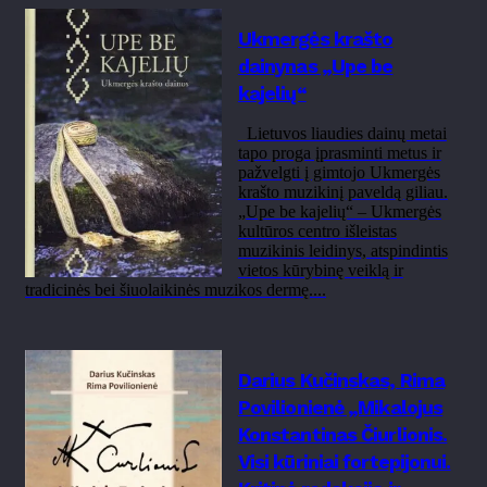
Ukmergės krašto
dainynas „Upe be
kajelių“
Lietuvos liaudies dainų metai
tapo proga įprasminti metus ir
pažvelgti į gimtojo Ukmergės
krašto muzikinį paveldą giliau.
„Upe be kajelių“ – Ukmergės
kultūros centro išleistas
muzikinis leidinys, atspindintis
vietos kūrybinę veiklą ir
tradicinės bei šiuolaikinės muzikos dermę....
Darius Kučinskas, Rima
Povilionienė „Mikalojus
Konstantinas Čiurlionis.
Visi kūriniai fortepijonui.