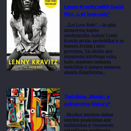
Lenny Kravitz with David
Ritz „Let love rule“
„Let Love Rule“ – tai gilių
apmąstymų kupina
autobiografija, kurioje Lenny
Kravitz atvirai, savikritiškai ir su
humoru žvelgia į savo
gyvenimą. Tai istorija apie
nepaprastai kūrybingą vaiką,
kuris, nepaisant sunkumų
mokykloje ir įtampos namuose,
atranda išsigelbėjimą...
Ted Gioia „Music: a
subversive history“
Muzikos istorijose dažnai
nutylimi pasakojimai apie
maištininkus ir visuomenės
pakraščiuose atsidūrusius