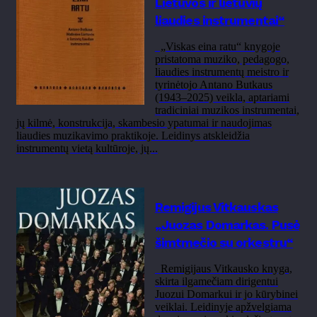
Lietuvos ir lietuvių
liaudies instrumentai“
„Viskas eina ratu“ knygoje
pristatoma muziko, pedagogo,
liaudies instrumentų meistro ir
tyrinėtojo Antano Butkaus
(1943–2025) veikla, aptariami
tradiciniai muzikos instrumentai,
jų kilmė, konstrukcija, skambesio ypatumai ir naudojimas
liaudies muzikavimo praktikoje. Leidinys atskleidžia
instrumentų vietą kultūroje, jų...
Remigijus Vitkauskas
„Juozas Domarkas. Pusė
šimtmečio su orkestru“
Remigijaus Vitkausko knyga,
skirta ilgamečiam dirigentui
Juozui Domarkui ir jo kūrybinei
veiklai. Leidinyje apžvelgiama