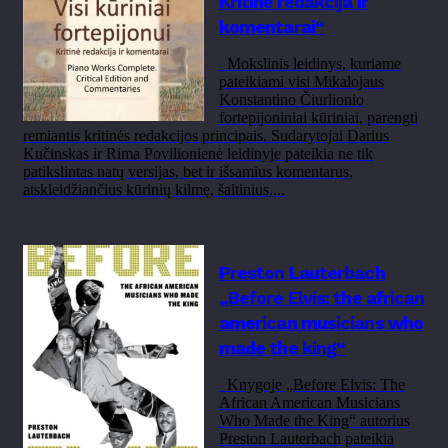
Kritinė redakcija ir
komentarai“
Mokslinis leidinys, kuriame
pateikiami visi Mikalojaus
Konstantino Čiurlionio
fortepijoniniai kūriniai, parengti
remiantis kritinės redakcijos principais. Sudarytojai Darius
Kučinskas ir Rima Povilionienė leidinyje pateikia ne tik
patikslintas natų versijas, bet ir išsamius komentarus,
atskleidžiančius kūrinių kilmę, šaltinius,...
Preston Lauterbach
„Before Elvis: the african
american musicians who
made the king“
Knygoje „Before Elvis: The
African American Musicians
Who Made the King“ autorius
Preston Lauterbach pateikia