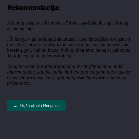
Rekomendacija:
Kelionių ekspertas Rimvydas
Širvinskas-Makalius
apie knygą
atsiliepia taip:
„
Ši knyga
– tai juokingai skaudus ir labai
žmogiškas žvilgsnis į
tuos, kurie atsako į mūsų kvailiausius klausimus kelionėse apie
baseinų gylį, valiutų kursą, bulvių kilogramo kainą ar galimybę
Turkijoje gauti kiaulienos kotletų. <…>“
Renginio metu bus fotografuojama ir / ar filmuojama, todėl
informuojame, kad jūs galite būti matomi renginio nuotraukose
ar vaizdo įrašuose, kurie gali būti paskelbti įvairiose medijos
priemonėse.
←
Grįžti atgal į Renginiai