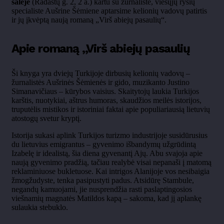
salėje
(Radastų g. 2, 2 a.) kartu su žurnaliste, viešųjų ryšių
specialiste Aušrine
Šėmiene
aptarsime kelionių vadovų patirtis
ir jų įkvėptą naują romaną
„Vir
š abiejų pasaulių“.
Apie romaną
„Vir
š abiejų pasaulių
Ši knyga yra dviejų Turkijoje dirbusių kelionių vadovų
–
žurnalistės Aušrinės
Šėmienės
ir gido, muzikanto Justino
Simanavičiaus
– k
ūrybos vaisius. Skaitytojų laukia Turkijos
karštis, nuotykiai, aštrus humoras, skaudžios meilės istorijos,
truputėlis mistikos ir istoriniai faktai apie populiariausią lietuvių
atostogų svetur kryptį.
Istorija sukasi aplink Turkijos turizmo industrijoje susidūrusius
du lietuvius emigrantus
– gyvenimo i
šbandymų užgrūdintą
Izabelę ir idealistą, šia diena gyvenantį
Ajų
. Abu svajoja apie
naują gyvenimo pradžią, tačiau realybė visai nepanaši į matomą
reklaminiuose bukletuose. Kai intrigos
Alanijoje
vos nesibaigia
žmogžudyste, tenka pasipustyti padus. Atsidūrę Stambule,
negandų kamuojami, jie nusprendžia rasti paslaptingosios
viešnamių magnatės Matildos kapą
– sakoma, kad j
į aplankę
sulaukia stebuklo.