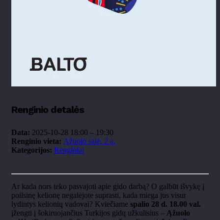
Renginio detalės
Data:
2025-10-28 18:00
–
19:30
Renginio vieta:
Ąžuolo salė, 2 a.
Kategorijos:
Renginiai
Ar kada nors teko pasvajoti apie gido darb
ą? O galbūt išvykę į
poilsinę kelionę negalėjote suprasti, kada miega jus visur
lydintys kelionių vadovai? Kviečiame
spalio 28 d. 18.00 val.
įžengti į šokiruojančius Turkijos gidų užkulisius
–
Ąžuolo