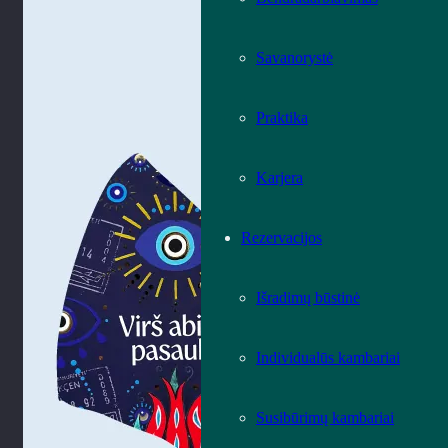
Savanorystė
Praktika
Karjera
Rezervacijos
Išradimų būstinė
Individualūs kambariai
Susibūrimų kambariai