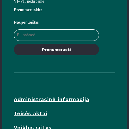
VI–VII nedirbame
Prenumeruokite
Naujienlaiškis
Prenumeruoti
Administracinė informacija
Teisės aktai
Veiklos sritys