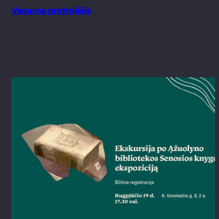
Vasaros protmūšis