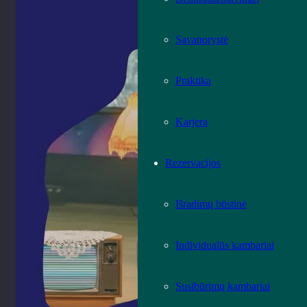
Savanorystė
Praktika
Karjera
Rezervacijos
Išradimų būstinė
Individualūs kambariai
Susibūrimų kambariai