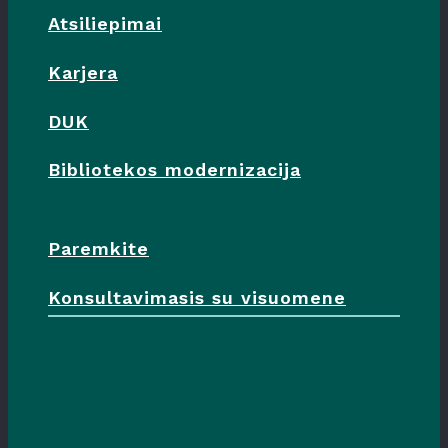
Atsiliepimai
Karjera
DUK
Bibliotekos modernizacija
Paremkite
Konsultavimasis su visuomene