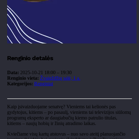
Renginio detalės
Data:
2025-10-21 18:00
–
19:30
Renginio vieta:
Žvaigždžių salė, 1 a.
Kategorijos:
Renginiai
Kaip
įsivaizduojame senatvę? Vieniems tai kelionės pas
gydytojus, kitiems
– po pasaul
į, vieniems tai televizijos siūlomų
programų eksperto ar daugiabučių kiemo patrulio titulas,
kitiems
– nauj
ų hobių ir žinių atradimo laikas.
Kviečiame visų kartų atstovus
– nuo savo ateit
į planuojančio