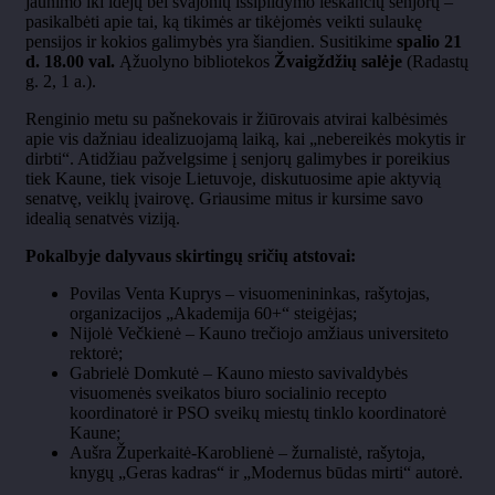
jaunimo iki idėjų bei svajonių išsipildymo ieškančių senjorų
–
pasikalb
ėti apie tai, ką tikimės ar tikėjomės veikti sulaukę
pensijos ir kokios galimybės yra šiandien. Susitikime
spalio 21
d. 18.00 val.
Ąžuolyno bibliotekos
Žvaigždžių salėje
(Radastų
g. 2, 1 a.).
Renginio metu su pašnekovais ir žiūrovais atvirai kalbėsimės
apie vis dažniau idealizuojamą laiką, kai
„nebereik
ės mokytis ir
dirbti“. Atidžiau pažvelgsime į senjorų galimybes ir poreikius
tiek Kaune, tiek visoje Lietuvoje, diskutuosime apie aktyvią
senatvę, veiklų įvairovę. Griausime mitus ir kursime savo
idealią senatvės viziją.
Pokalbyje dalyvaus skirtingų sričių atstovai:
Povilas Venta Kuprys
– visuomenininkas, ra
šytojas,
organizacijos
„Akademija 60+“ steig
ėjas;
Nijol
ė
Večkienė
– Kauno tre
čiojo amžiaus universiteto
rektorė;
Gabriel
ė
Domkutė
– Kauno miesto savivaldyb
ės
visuomenės sveikatos biuro socialinio recepto
koordinatorė ir PSO sveikų miestų tinklo koordinatorė
Kaune;
Au
šra
Župerkaitė-Karoblienė
–
žurnalistė, rašytoja,
knygų
„Geras kadras“ ir „Modernus b
ūdas mirti“ autorė.