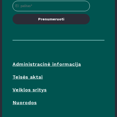
Prenumeruoti
Administracinė informacija
Teisės aktai
Veiklos sritys
Nuorodos