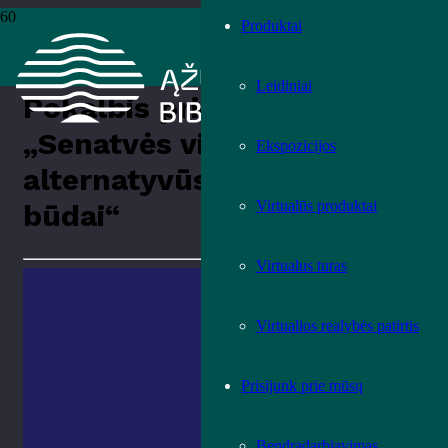
Produktai
Pradžia
›
Renginiai
›
Renginiai
›
Pokalbis prie televizoriaus: „Senatvės
vizijos – alternatyvūs gyvenimo būdai“
Leidiniai
Pokalbis prie televizoriaus:
„Senatvės vizijos –
Ekspozicijos
alternatyvūs gyvenimo
Virtualūs produktai
būdai“
Virtualus turas
Virtualios realybės patirtis
Prisijunk prie mūsų
Bendradarbiavimas