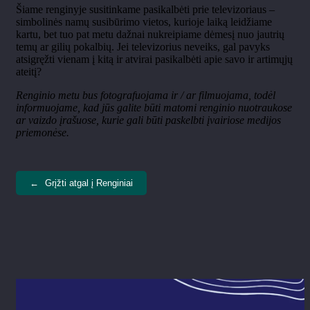
Šiame renginyje susitinkame pasikalbėti prie televizoriaus
–
simbolin
ės namų susibūrimo vietos, kurioje laiką leidžiame
kartu, bet tuo pat metu dažnai nukreipiame dėmesį nuo jautrių
temų ar gilių pokalbių. Jei televizorius neveiks, gal pavyks
atsigręžti vienam į kitą ir atvirai pasikalbėti apie savo ir artimųjų
ateitį?
Renginio metu bus fotografuojama ir / ar filmuojama, todėl
informuojame, kad jūs galite būti matomi renginio nuotraukose
ar vaizdo įrašuose, kurie gali būti paskelbti įvairiose medijos
priemonėse.
←
Grįžti atgal į Renginiai