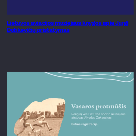
Lietuvos aviacijos muziejaus knygos apie Jurgį
Dobkevičių pristatymas