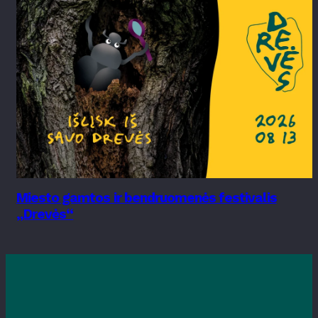
Miesto gamtos ir bendruomenės festivalis
„Drevės“