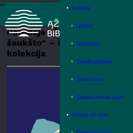
Produktai
Pradžia
›
Renginiai
›
Parodos
›
Parodoje „Šaukštas po šaukšto“ –
šaukštelių kolekcija
Leidiniai
Parodoje „Šaukštas po
šaukšto“ – šaukštelių
Ekspozicijos
kolekcija
Virtualūs produktai
Virtualus turas
Virtualios realybės patirtis
Prisijunk prie mūsų
Bendradarbiavimas