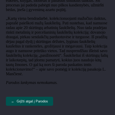
etiketes, knygas, monetas ir panašius smulkius daiktus. Šis
procesas jai padeda pabėgti nuo pilkos kasdienybės, užmiršti
bėdas, įneša į gyvenimą azarto pojūtį.
„Kartą viena bendradarbė, kolekcionuojanti mažučius daiktus,
paprašė paieškoti mažų šaukštelių. Pati nustebau, kad namuose
radau apie 20 skirtingų arbatinių šaukštelių. Nuo tada pradėjau
rinkti metalinių ir porcelianinių šaukštelių kolekciją: dovanojo
draugai, pirkau sendaikčių parduotuvėse ir turguose. Iš pradžių
dėjau pagal dydį į skirtingas dėžutes, lyginau šaukštelių
kaušelius ir rankenėles, grožėjausi ir mėgavausi. Taip kolekcija
augo ir namuose pritrūko vietos. Tad nusprendžiau išleisti savo
šaukštelių kolekciją „pasižmonėti“. Šaukšteliai iš skirtingų šalių
ir laikotarpių, tad įdomu pamatyti, kokius juos naudojo kitų
tautų žmones. O gal ką nors ši paroda paskatins imtis
kolekcionavimo!“ – apie savo pomėgį ir kolekciją pasakoja L.
Mančienė.
Parodos lankymas nemokamas.
←
Grįžti atgal į Parodos