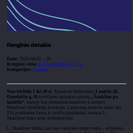
Renginio detalės
Data:
2026-06-01
–
30
Renginio vieta:
K. Donelaičio g. 8, 3 a.
Kategorijos:
Parodos
Nuo birželio 1 iki 30 d.
Ąžuolyno bibliotekos
3 aukšte (K.
Donelaičio g. 8)
kviečiame aplankyti parodą
„Šaukštas po
šaukšto“
, kurioje bus pristatoma kaunietės Laimutės
Mančienės šaukštelių kolekcija. Lankytojų dėmesio lauks net
254 įvairiausių formų ir dydžių šaukšteliai, kuriuos L.
Mančienė rinko kelis dešimtmečius.
L. Mančienė tikina, kad nuo vaikystės mėgo rinkti – atvirukus,