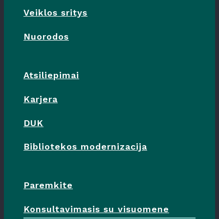
Veiklos sritys
Nuorodos
Atsiliepimai
Karjera
DUK
Bibliotekos modernizacija
Paremkite
Konsultavimasis su visuomene