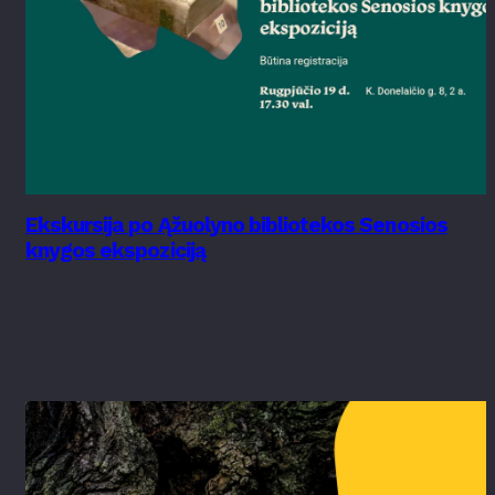
Ekskursija po Ąžuolyno bibliotekos Senosios
knygos ekspoziciją