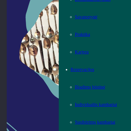
Savanorystė
Praktika
Karjera
Rezervacijos
Išradimų būstinė
Individualūs kambariai
Susibūrimų kambariai