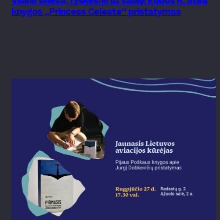
Vidinė šviesa, ryškesnė už saulę: Eddos R. Stea
knygos „Princess Celeste“ pristatymas